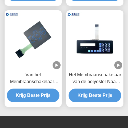
Schakelaaroem van de
HUISDIEREN het
Metaalkoepel
Tastbare Schakelaar
Van het
Het Membraanschakelaar
Membraanschakelaars
van de polyester Naar
van de hoge Prestaties
maat gemaakte Knoop
het Waterdichte Douane
Krijg Beste Prijs
met 2.54mm Schakelaar
Krijg Beste Prijs
Materiaal van de het
HUISDIERENpolyester