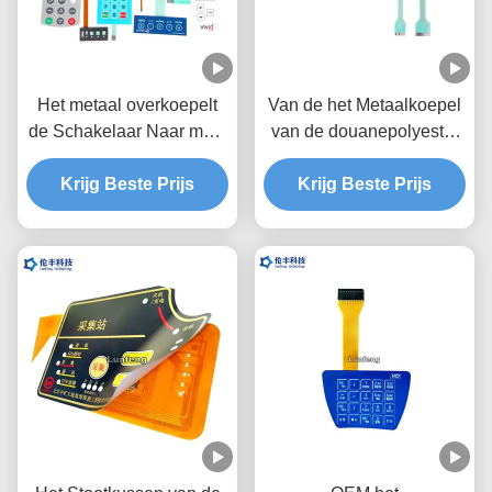
Het metaal overkoepelt
Van de het Metaalkoepel
de Schakelaar Naar maat
van de douanepolyester
gemaakte Steen van het
het Membraanschakelaar,
Membraantoetsenbord/Gl
Krijg Beste Prijs
de Koepelschakelaar van
Krijg Beste Prijs
anzende Knopen
het Twee Staarten
Tastbare Metaal