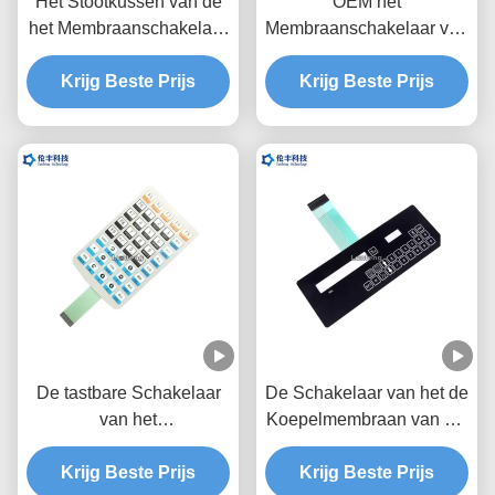
Het Stootkussen van de
OEM het
het Membraanschakelaar
Membraanschakelaar van
van de polyesterdouane
de Metaalkoepel, 1.0mm
voor het Ontdekken van
Krijg Beste Prijs
de Koepel Tastbare
Krijg Beste Prijs
Instrument
Schakelaar van het
Hoogtemetaal
De tastbare Schakelaar
De Schakelaar van het de
van het
Koepelmembraan van het
HUISDIERENmembraan,
Autotypef150 Metaal,
Krijg Beste Prijs
Tastbare de
Toetsenbord van de
Krijg Beste Prijs