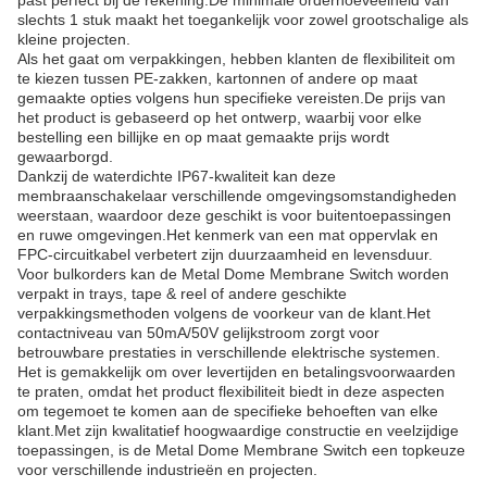
past perfect bij de rekening.De minimale orderhoeveelheid van
slechts 1 stuk maakt het toegankelijk voor zowel grootschalige als
kleine projecten.
Als het gaat om verpakkingen, hebben klanten de flexibiliteit om
te kiezen tussen PE-zakken, kartonnen of andere op maat
gemaakte opties volgens hun specifieke vereisten.De prijs van
het product is gebaseerd op het ontwerp, waarbij voor elke
bestelling een billijke en op maat gemaakte prijs wordt
gewaarborgd.
Dankzij de waterdichte IP67-kwaliteit kan deze
membraanschakelaar verschillende omgevingsomstandigheden
weerstaan, waardoor deze geschikt is voor buitentoepassingen
en ruwe omgevingen.Het kenmerk van een mat oppervlak en
FPC-circuitkabel verbetert zijn duurzaamheid en levensduur.
Voor bulkorders kan de Metal Dome Membrane Switch worden
verpakt in trays, tape & reel of andere geschikte
verpakkingsmethoden volgens de voorkeur van de klant.Het
contactniveau van 50mA/50V gelijkstroom zorgt voor
betrouwbare prestaties in verschillende elektrische systemen.
Het is gemakkelijk om over levertijden en betalingsvoorwaarden
te praten, omdat het product flexibiliteit biedt in deze aspecten
om tegemoet te komen aan de specifieke behoeften van elke
klant.Met zijn kwalitatief hoogwaardige constructie en veelzijdige
toepassingen, is de Metal Dome Membrane Switch een topkeuze
voor verschillende industrieën en projecten.