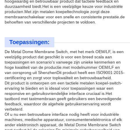
hoogwaardig en betrouwbaar product dat tactiele feedback en
duurzaamheid biedt.Het is een veelzijdige keuze voor industriële
producten.Met zijn metalen koepeltechnologie zorgt deze
membraanschakelaar voor een snelle en consistente prestatie.de
behoeften van verschillende projecten te voldoen.
Toepassingen:
De Metal Dome Membrane Switch, met het merk OEM/LF, is een
veelzijdig product dat geschikt is voor een breed scala aan
toepassingen en scenario's vanwege zijn unieke kenmerken en
hoge kwaliteit van de productie.met modelnummer OEM/LF en
van oorsprong uit ShenzhenDit product heeft een ISO9001:2015-
certificering en zorgt voor topkwaliteit en betrouwbaarheid.
Dit product is ontworpen om een tactiele metalen koepel-switch-
ervaring te bieden en is ideaal voor toepassingen waar een
responsive en gebruiksvriendelijke interface cruciaal is.Het
tastbord met tastmembraan geeft gebruikers een bevredigende
feedback, waardoor de algehele gebruikerservaring wordt
verbeterd.
Of u nu een betrouwbare interface nodig heeft voor industriële
machines, medische apparatuur, consumentenelektronica of elk
ander elektronisch apparaat, de Metal Dome Membrane Switch