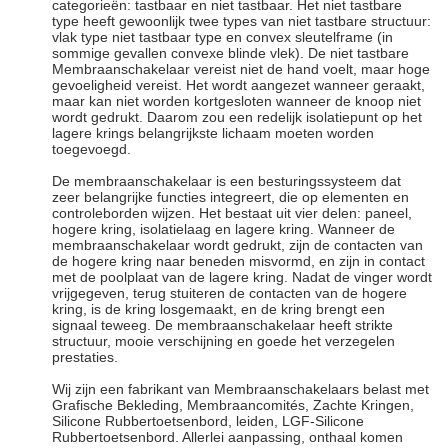
categorieën: tastbaar en niet tastbaar. Het niet tastbare
type heeft gewoonlijk twee types van niet tastbare structuur:
vlak type niet tastbaar type en convex sleutelframe (in
sommige gevallen convexe blinde vlek). De niet tastbare
Membraanschakelaar vereist niet de hand voelt, maar hoge
gevoeligheid vereist. Het wordt aangezet wanneer geraakt,
maar kan niet worden kortgesloten wanneer de knoop niet
wordt gedrukt. Daarom zou een redelijk isolatiepunt op het
lagere krings belangrijkste lichaam moeten worden
toegevoegd.
De membraanschakelaar is een besturingssysteem dat
zeer belangrijke functies integreert, die op elementen en
controleborden wijzen. Het bestaat uit vier delen: paneel,
hogere kring, isolatielaag en lagere kring. Wanneer de
membraanschakelaar wordt gedrukt, zijn de contacten van
de hogere kring naar beneden misvormd, en zijn in contact
met de poolplaat van de lagere kring. Nadat de vinger wordt
vrijgegeven, terug stuiteren de contacten van de hogere
kring, is de kring losgemaakt, en de kring brengt een
signaal teweeg. De membraanschakelaar heeft strikte
structuur, mooie verschijning en goede het verzegelen
prestaties.
Wij zijn een fabrikant van Membraanschakelaars belast met
Grafische Bekleding, Membraancomités, Zachte Kringen,
Silicone Rubbertoetsenbord, leiden, LGF-Silicone
Rubbertoetsenbord. Allerlei aanpassing, onthaal komen