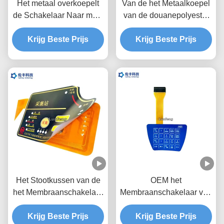
Het metaal overkoepelt
Van de het Metaalkoepel
de Schakelaar Naar maat
van de douanepolyester
gemaakte Steen van het
het Membraanschakelaar,
Membraantoetsenbord/Glanzende
Krijg Beste Prijs
de Koepelschakelaar van
Krijg Beste Prijs
Knopen
het Twee Staarten
Tastbare Metaal
Het Stootkussen van de
OEM het
het Membraanschakelaar
Membraanschakelaar van
van de polyesterdouane
de Metaalkoepel, 1.0mm
voor het Ontdekken van
Krijg Beste Prijs
de Koepel Tastbare
Krijg Beste Prijs