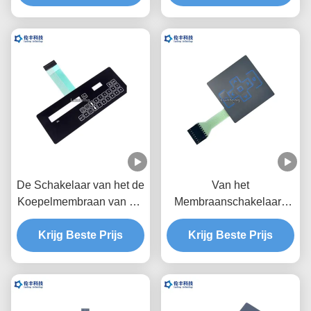
Instrument
Schakelaar van het
Hoogtemetaal
De Schakelaar van het de
Van het
Koepelmembraan van het
Membraanschakelaars
Autotypef150 Metaal,
van de hoge Prestaties
Toetsenbord van de
Krijg Beste Prijs
het Waterdichte Douane
Krijg Beste Prijs
HUISDIEREN het
Materiaal van de het
Tastbare Schakelaar
HUISDIERENpolyester