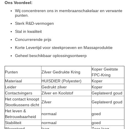
Ons Voordeel:
Wij concentreren ons in membraanschakelaar en verwante
punten.
Sterk R&D-vermogen
Stal in kwaliteit
Concurrerende prijs
Korte Levertijd voor steekproeven en Massaproduktie
Geheel beschikbaar oplossingsontwerp
Koper Geëtste
Punten
Zilver Gedrukte Kring
FPC-Kring
Materiaal
HUISDIER (Polyester)
Koper
Leider
Gedrukt zilver
Koper
Contactvingers
Zilver en Koolstof
Geplateerd goud
Het contact knoopt
Zilver
Geplateerd goud
Stootkussens dicht
Het leven &
normaal
goed
Betrouwbaarheid
Stabiliteit
normaal
goed
Weerstand
laag
Zeer laag