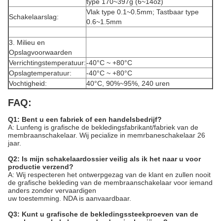
type 170~397g (6~14oz)
Vlak type 0.1~0.5mm; Tastbaar type
Schakelaarslag:
0.6~1.5mm
3. Milieu en
Opslagvoorwaarden
Verrichtingstemperatuur:
-40°C ~ +80°C
Opslagtemperatuur:
-40°C ~ +80°C
Vochtigheid:
40°C, 90%~95%, 240 uren
FAQ:
Q1: Bent u een fabriek of een handelsbedrijf?
A: Lunfeng is grafische de bekledingsfabrikant/fabriek van de
membraanschakelaar. Wij pecialize in memrbaneschakelaar 26
jaar.
Q2: Is mijn schakelaardossier veilig als ik het naar u voor
productie verzend?
A: Wij respecteren het ontwerpgezag van de klant en zullen nooit
de grafische bekleding van de membraanschakelaar voor iemand
anders zonder vervaardigen
uw toestemming. NDA is aanvaardbaar.
Q3: Kunt u grafische de bekledingssteekproeven van de