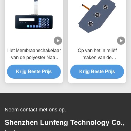
Het Membraanschakelaar
Op van het In reliëf
van de polyester Naar
maken van de
maat gemaakte Knoop
Schakelaarspantone van
met 2.54mm Schakelaar
Krijg Beste Prijs
Krijg Beste Prijs
het Toetsenbord
Elektronische Membraan
Sleutels
Neem contact met ons op.
Shenzhen Lunfeng Technology Co.,