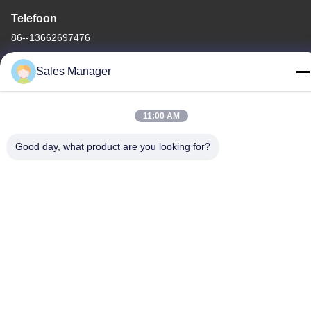
Telefoon
86--13662697476
Sales Manager
11:00 AM
China Goede kwaliteit Het Membraanschakelaar van de
metaalkoepel Auteursrecht © -2026 Shenzhen Lunfeng
Good day, what product are you looking for?
Technology Co., Ltd Alle rechten voorbehouden.
Privacybeleid
|
Sitemap