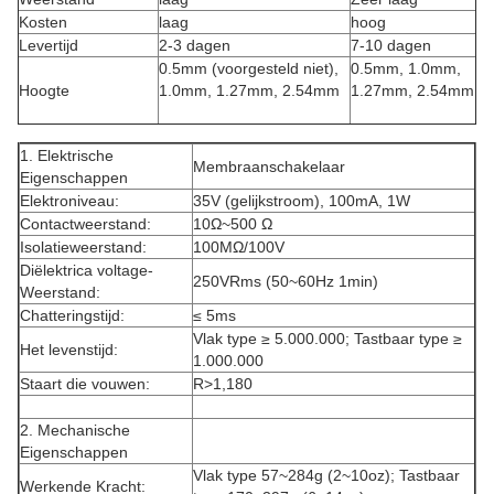
Kosten
laag
hoog
Levertijd
2-3 dagen
7-10 dagen
0.5mm (voorgesteld niet),
0.5mm, 1.0mm,
Hoogte
1.0mm, 1.27mm, 2.54mm
1.27mm, 2.54mm
1. Elektrische
Membraanschakelaar
Eigenschappen
Elektroniveau:
35V (gelijkstroom), 100mA, 1W
Contactweerstand:
10Ω~500 Ω
Isolatieweerstand:
100MΩ/100V
Diëlektrica voltage-
250VRms (50~60Hz 1min)
Weerstand:
Chatteringstijd:
≤ 5ms
Vlak type ≥ 5.000.000; Tastbaar type ≥
Het levenstijd:
1.000.000
Staart die vouwen:
R>1,180
2. Mechanische
Eigenschappen
Vlak type 57~284g (2~10oz); Tastbaar
Werkende Kracht: