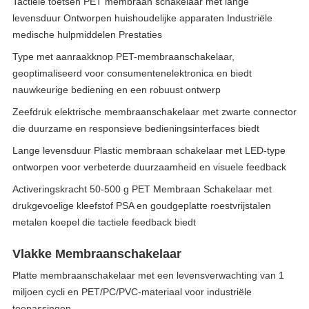
Tactiele toetsen PET membraan schakelaar met lange
levensduur Ontworpen huishoudelijke apparaten Industriële
medische hulpmiddelen Prestaties
Type met aanraakknop PET-membraanschakelaar,
geoptimaliseerd voor consumentenelektronica en biedt
nauwkeurige bediening en een robuust ontwerp
Zeefdruk elektrische membraanschakelaar met zwarte connector
die duurzame en responsieve bedieningsinterfaces biedt
Lange levensduur Plastic membraan schakelaar met LED-type
ontworpen voor verbeterde duurzaamheid en visuele feedback
Activeringskracht 50-500 g PET Membraan Schakelaar met
drukgevoelige kleefstof PSA en goudgeplatte roestvrijstalen
metalen koepel die tactiele feedback biedt
Vlakke Membraanschakelaar
Platte membraanschakelaar met een levensverwachting van 1
miljoen cycli en PET/PC/PVC-materiaal voor industriële
toepassingen