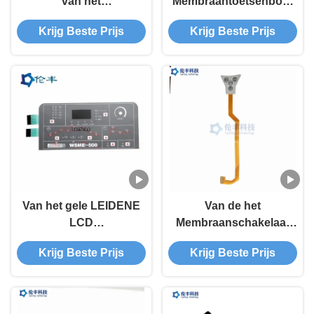
van het
Membraantoetsenbord
Douanemembraan
niet Tastbaar Matte
Krijg Beste Prijs
Krijg Beste Prijs
Medical Equipment
Van het gele LEIDENE
Van de het
LCD
Membraanschakelaar
Membraantoetsenbord
van kringsfpc Groene
Krijg Beste Prijs
Krijg Beste Prijs
het Metaal overkoepelt
LEIDEN UVdeklaag
het Toetsenbord van de
Waterdicht Toetsenbord
Membraanschakelaar