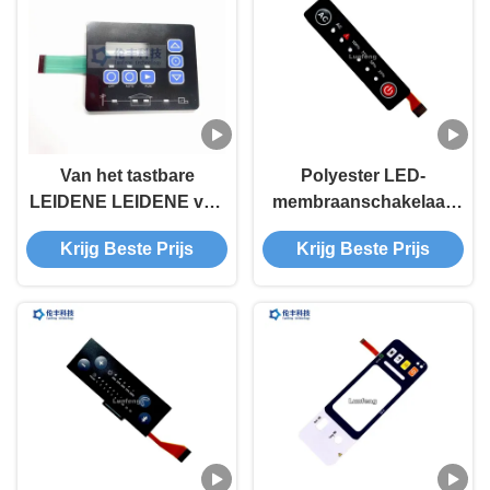
Van het tastbare
Polyester LED-
LEIDENE LEIDENE van
membraanschakelaar,
pvc van PC
flexibel circuit
Krijg Beste Prijs
Krijg Beste Prijs
Membraantoetsenbord
aangepast
3M468 maken Flexibele
membraantoetsenbord
Membraanschakelaars
waterdicht