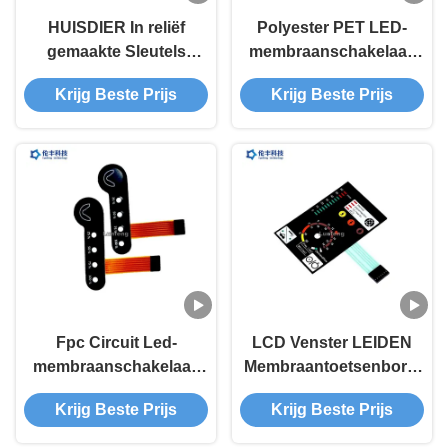
HUISDIER In reliëf
Polyester PET LED-
gemaakte Sleutels
membraanschakelaar,
LEIDENE
aangepaste
Krijg Beste Prijs
Krijg Beste Prijs
Membraanschakelaar,
ontwerpsleutelmembraansc
Douane FPC LEIDEN
Membraantoetsenbord
Fpc Circuit Led-
LCD Venster LEIDEN
membraanschakelaar,
Membraantoetsenbord,
mat oppervlak
Zilveren Circuit Geleide
Krijg Beste Prijs
Krijg Beste Prijs
membraanschakelaartoetsenbord
Membraanschakelaar