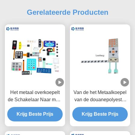
Gerelateerde Producten
Het metaal overkoepelt
Van de het Metaalkoepel
de Schakelaar Naar maat
van de douanepolyester
gemaakte Steen van het
het Membraanschakelaar,
Membraantoetsenbord/Gl
Krijg Beste Prijs
de Koepelschakelaar van
Krijg Beste Prijs
anzende Knopen
het Twee Staarten
Tastbare Metaal