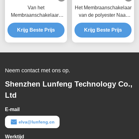
Van het
Het Membraanschakelaar
Membraanschakelaars
van de polyester Naar
van de hoge Prestaties
maat gemaakte Knoop
het Waterdichte Douane
Krijg Beste Prijs
met 2.54mm Schakelaar
Krijg Beste Prijs
Materiaal van de het
HUISDIERENpolyester
Neem contact met ons op.
Shenzhen Lunfeng Technology Co.,
Ltd
E-mail
elva@lunfeng.cn
Werktijd