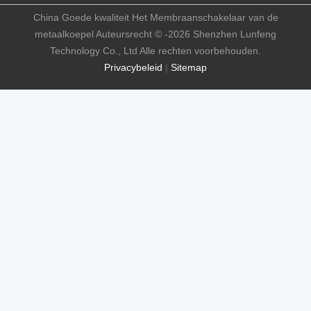
China Goede kwaliteit Het Membraanschakelaar van de
metaalkoepel Auteursrecht © -2026 Shenzhen Lunfeng
Technology Co., Ltd Alle rechten voorbehouden.
Privacybeleid
|
Sitemap