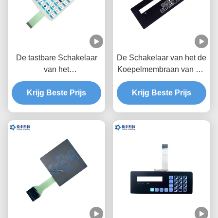
De tastbare Schakelaar
De Schakelaar van het de
van het
Koepelmembraan van het
HUISDIERENmembraan,
Autotypef150 Metaal,
Krijg Beste Prijs
Tastbare de
Toetsenbord van de
Krijg Beste Prijs
Schakelaaroem van de
HUISDIEREN het
Metaalkoepel
Tastbare Schakelaar