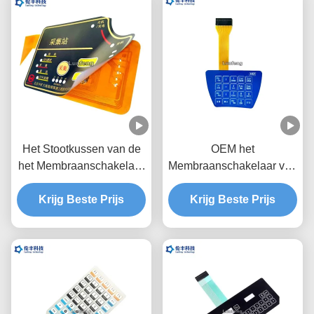
Het Stootkussen van de
OEM het
het Membraanschakelaar
Membraanschakelaar van
van de polyesterdouane
de Metaalkoepel, 1.0mm
voor het Ontdekken van
Krijg Beste Prijs
de Koepel Tastbare
Krijg Beste Prijs
Instrument
Schakelaar van het
Hoogtemetaal