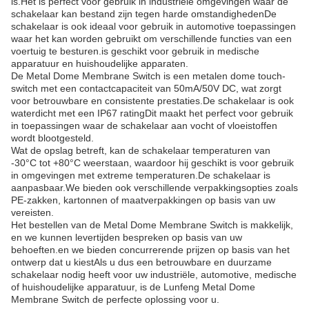
is.Het is perfect voor gebruik in industriële omgevingen waar de
schakelaar kan bestand zijn tegen harde omstandighedenDe
schakelaar is ook ideaal voor gebruik in automotive toepassingen
waar het kan worden gebruikt om verschillende functies van een
voertuig te besturen.is geschikt voor gebruik in medische
apparatuur en huishoudelijke apparaten.
De Metal Dome Membrane Switch is een metalen dome touch-
switch met een contactcapaciteit van 50mA/50V DC, wat zorgt
voor betrouwbare en consistente prestaties.De schakelaar is ook
waterdicht met een IP67 ratingDit maakt het perfect voor gebruik
in toepassingen waar de schakelaar aan vocht of vloeistoffen
wordt blootgesteld.
Wat de opslag betreft, kan de schakelaar temperaturen van
-30°C tot +80°C weerstaan, waardoor hij geschikt is voor gebruik
in omgevingen met extreme temperaturen.De schakelaar is
aanpasbaar.We bieden ook verschillende verpakkingsopties zoals
PE-zakken, kartonnen of maatverpakkingen op basis van uw
vereisten.
Het bestellen van de Metal Dome Membrane Switch is makkelijk,
en we kunnen levertijden bespreken op basis van uw
behoeften.en we bieden concurrerende prijzen op basis van het
ontwerp dat u kiestAls u dus een betrouwbare en duurzame
schakelaar nodig heeft voor uw industriële, automotive, medische
of huishoudelijke apparatuur, is de Lunfeng Metal Dome
Membrane Switch de perfecte oplossing voor u.