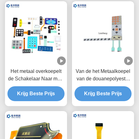
Het metaal overkoepelt
Van de het Metaalkoepel
de Schakelaar Naar maat
van de douanepolyester
gemaakte Steen van het
het Membraanschakelaar,
Membraantoetsenbord/Gl
Krijg Beste Prijs
de Koepelschakelaar van
Krijg Beste Prijs
anzende Knopen
het Twee Staarten
Tastbare Metaal