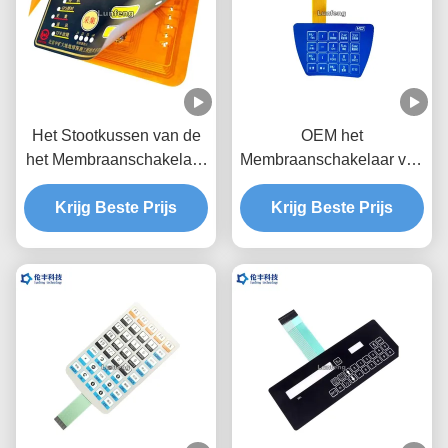
Het Stootkussen van de
OEM het
het Membraanschakelaar
Membraanschakelaar van
van de polyesterdouane
de Metaalkoepel, 1.0mm
voor het Ontdekken van
Krijg Beste Prijs
de Koepel Tastbare
Krijg Beste Prijs
Instrument
Schakelaar van het
Hoogtemetaal