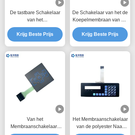
De tastbare Schakelaar
De Schakelaar van het de
van het
Koepelmembraan van het
HUISDIERENmembraan,
Autotypef150 Metaal,
Krijg Beste Prijs
Tastbare de
Toetsenbord van de
Krijg Beste Prijs
Schakelaaroem van de
HUISDIEREN het
Metaalkoepel
Tastbare Schakelaar
Van het
Het Membraanschakelaar
Membraanschakelaars
van de polyester Naar
van de hoge Prestaties
maat gemaakte Knoop