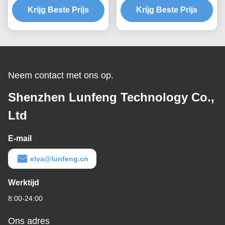
het Waterdichte Douane
Krijg Beste Prijs
met 2.54mm Schakelaar
Krijg Beste Prijs
Materiaal van de het
HUISDIERENpolyester
Neem contact met ons op.
Shenzhen Lunfeng Technology Co.,
Ltd
E-mail
elva@lunfeng.cn
Werktijd
8:00-24:00
Ons adres