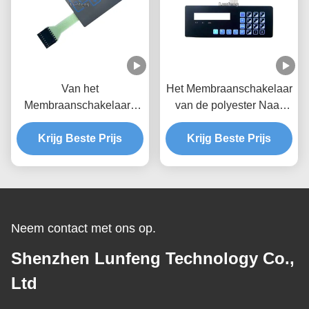
Van het
Het Membraanschakelaar
Membraanschakelaars
van de polyester Naar
van de hoge Prestaties
maat gemaakte Knoop
het Waterdichte Douane
Krijg Beste Prijs
met 2.54mm Schakelaar
Krijg Beste Prijs
Materiaal van de het
HUISDIERENpolyester
Neem contact met ons op.
Shenzhen Lunfeng Technology Co.,
Ltd