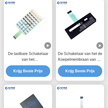
De tastbare Schakelaar
De Schakelaar van het de
van het
Koepelmembraan van het
HUISDIERENmembraan,
Autotypef150 Metaal,
Krijg Beste Prijs
Tastbare de
Toetsenbord van de
Krijg Beste Prijs
Schakelaaroem van de
HUISDIEREN het
Metaalkoepel
Tastbare Schakelaar