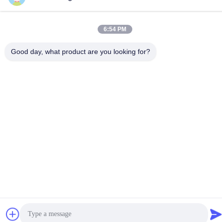
86--13662697476
6:54 PM
Good day, what product are you looking for?
China Goede kwaliteit Het Membraanschakelaar van de
metaalkoepel Auteursrecht © -2026 Shenzhen Lunfeng
Technology Co., Ltd Alle rechten voorbehouden.
Privacybeleid
|
Sitemap