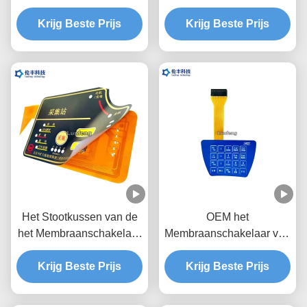
gemaakte Steen van het
het Membraanschakelaar,
Membraantoetsenbord/Gl
Krijg Beste Prijs
de Koepelschakelaar van
Krijg Beste Prijs
anzende Knopen
het Twee Staarten
Tastbare Metaal
Het Stootkussen van de
OEM het
het Membraanschakelaar
Membraanschakelaar van
van de polyesterdouane
de Metaalkoepel, 1.0mm
voor het Ontdekken van
Krijg Beste Prijs
de Koepel Tastbare
Krijg Beste Prijs
Instrument
Schakelaar van het
Hoogtemetaal