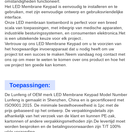
omstandigheden functioneert.
Het LED Membrane Keypad is eenvoudig te installeren en te
gebruiken, met zijn eenvoudige ontwerp en gebruiksvriendelijke
interface.
Onze LED membraan toetsenbord is perfect voor een breed
scala van toepassingen, met inbegrip van medische apparaten,
industriële besturingssystemen, en consumenten elektronica.Het
is een uitstekende keuze voor elk project..
Vertrouw op ons LED Membrane Keypad om u te voorzien van
het hoogwaardige invoerapparaat dat u nodig heeft om uw
project tot een succes te maken.Neem vandaag nog contact met
ons op om meer te weten te komen over ons product en hoe het
uw project ten goede kan komen.
Toepassingen:
De Lunfeng of OEM merk LED Membrane Keypad Model Number
Lunfeng is gemaakt in Shenzhen, China en is gecertificeerd met
ISO9001:2015. De minimale bestelhoeveelheid is 1pc met de
prijs gebaseerd op het ontwerp. De verpakkingsdetails zijn
afhankelijk van het verzoek van de klant en kunnen PE-zak,
kartonnen of andere verpakkingsmethoden zijn.De levertijd moet
worden besproken en de betalingsvoorwaarden zijn T/T 100%
vóór verzending.