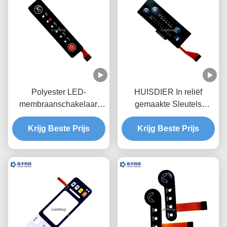
Polyester LED-
HUISDIER In reliëf
membraanschakelaar,
gemaakte Sleutels
flexibel circuit aangepast
LEIDENE
membraantoetsenbord
Krijg Beste Prijs
Membraanschakelaar,
Krijg Beste Prijs
Douane FPC LEIDEN
Membraantoetsenbord