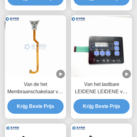
het Toetsenbord van de
Membraanschakelaar
Van de het
Van het tastbare
Membraanschakelaar van
LEIDENE LEIDENE van
kringsfpc Groene LEIDEN
pvc van PC
UVdeklaag Waterdicht
Krijg Beste Prijs
Membraantoetsenbord
Krijg Beste Prijs
Toetsenbord
3M468 maken Flexibele
Membraanschakelaars
waterdicht