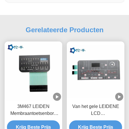
Gerelateerde Producten
3M467 LEIDEN
Van het gele LEIDENE
Membraantoetsenbord
LCD
niet Tastbaar Matte
Membraantoetsenbord
Medical Equipment
Krijg Beste Prijs
het Metaal overkoepelt
Krijg Beste Prijs