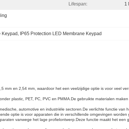
Lifespan:
1 
ing 
e Keypad
, 
IP65 Protection LED Membrane Keypad
mm en 2,54 mm, waardoor het een veelzijdige optie is voor veel vers
ronder plastic, PET, PC, PVC en PMMA.De gebruikte materialen maken h
r medische, automotive en industriële sectoren.De verlichte functie van
kende optie is voor apparaten die in verschillende omgevingen worden 
araten vanwege het lage profielontwerp.Deze functie maakt het een g