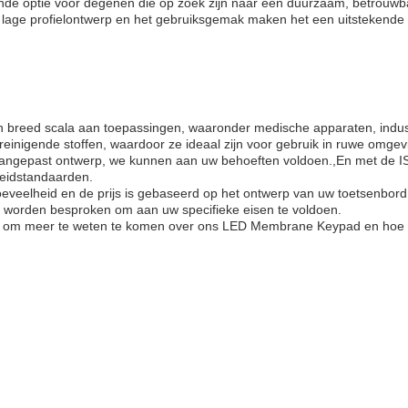
e optie voor degenen die op zoek zijn naar een duurzaam, betrouwbaa
 lage profielontwerp en het gebruiksgemak maken het een uitstekende 
 breed scala aan toepassingen, waaronder medische apparaten, indus
reinigende stoffen, waardoor ze ideaal zijn voor gebruik in ruwe omgev
angepast ontwerp, we kunnen aan uw behoeften voldoen.,En met de ISO9
heidstandaarden.
eveelheid en de prijs is gebaseerd op het ontwerp van uw toetsenbo
 worden besproken om aan uw specifieke eisen te voldoen.
 meer te weten te komen over ons LED Membrane Keypad en hoe het 