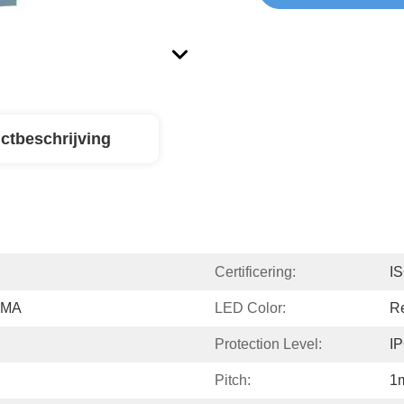
ctbeschrijving
Certificering:
I
PMMA
LED Color:
Re
Protection Level:
I
Pitch:
1