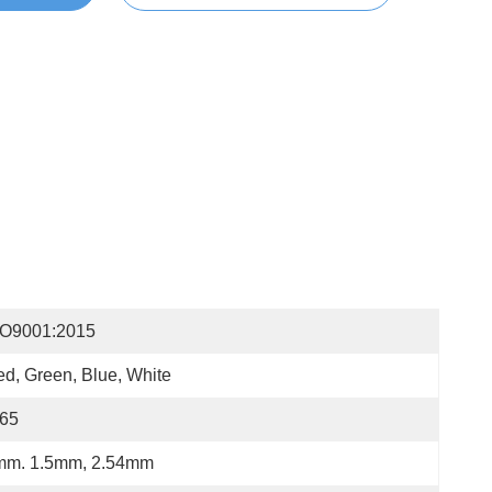
SO9001:2015
d, Green, Blue, White
P65
mm. 1.5mm, 2.54mm