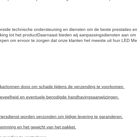
ide technische ondersteuning en diensten om de beste prestaties en
ng tot het productDaarnaast bieden wij aanpassingsdiensten aan om aa
orpen om ervoor te zorgen dat onze klanten het meeste uit hun LED 
kartonnen doos om schade tijdens de verzending te voorkomen.
eveelheid en eventuele benodigde handhavingsaanwijzingen.
rsdienst worden verzonden om tijdige levering te garanderen.
emming en het gewicht van het pakket.