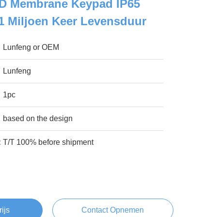
D Membrane Keypad IP65
1 Miljoen Keer Levensduur
Lunfeng or OEM
Lunfeng
1pc
based on the design
:
T/T 100% before shipment
rijs
Contact Opnemen