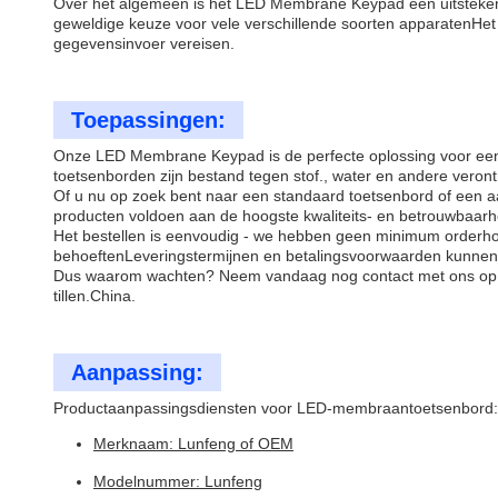
Over het algemeen is het LED Membrane Keypad een uitstekend
geweldige keuze voor vele verschillende soorten apparatenHet
gegevensinvoer vereisen.
Toepassingen:
Onze LED Membrane Keypad is de perfecte oplossing voor een
toetsenborden zijn bestand tegen stof., water en andere veront
Of u nu op zoek bent naar een standaard toetsenbord of een a
producten voldoen aan de hoogste kwaliteits- en betrouwbaar
Het bestellen is eenvoudig - we hebben geen minimum orderho
behoeftenLeveringstermijnen en betalingsvoorwaarden kunnen
Dus waarom wachten? Neem vandaag nog contact met ons op om
tillen.China.
Aanpassing:
Productaanpassingsdiensten voor LED-membraantoetsenbord:
Merknaam: Lunfeng of OEM
Modelnummer: Lunfeng