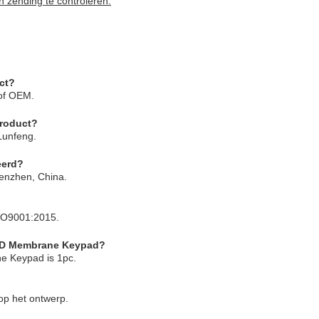
 zending te controleren.
ct?
of OEM.
roduct?
Lunfeng.
eerd?
enzhen, China.
ISO9001:2015.
LED Membrane Keypad?
e Keypad is 1pc.
op het ontwerp.