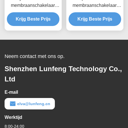
membraanschakelaar,
membraanschakelaar,
aangepaste
mat oppervlak
ontwerpsleutelmembraan
Krijg Beste Prijs
membraanschakelaartoet
Krijg Beste Prijs
schakelaar
senbord
Neem contact met ons op.
Shenzhen Lunfeng Technology Co.,
Ltd
E-mail
elva@lunfeng.cn
Werktijd
8:00-24:00