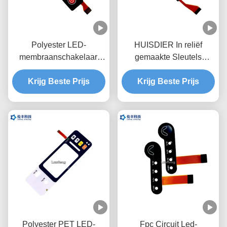
Polyester LED-
HUISDIER In reliëf
membraanschakelaar,
gemaakte Sleutels
flexibel circuit aangepast
LEIDENE
membraantoetsenbord
Krijg Beste Prijs
Membraanschakelaar,
Krijg Beste Prijs
Douane FPC LEIDEN
Membraantoetsenbord
Polyester PET LED-
Fpc Circuit Led-