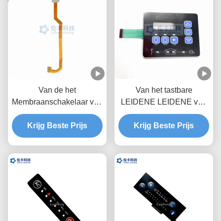
Van de het
Van het tastbare
Membraanschakelaar van
LEIDENE LEIDENE van
kringsfpc Groene LEIDEN
pvc van PC
UVdeklaag Waterdicht
Krijg Beste Prijs
Membraantoetsenbord
Krijg Beste Prijs
Toetsenbord
3M468 maken Flexibele
Membraanschakelaars
waterdicht