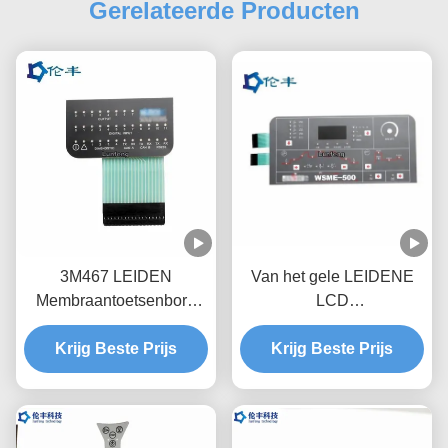
Gerelateerde Producten
3M467 LEIDEN
Van het gele LEIDENE
Membraantoetsenbord
LCD
niet Tastbaar Matte
Membraantoetsenbord
Medical Equipment
Krijg Beste Prijs
het Metaal overkoepelt
Krijg Beste Prijs
het Toetsenbord van de
Membraanschakelaar