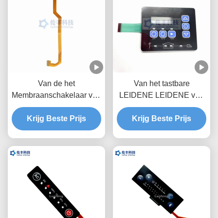
Van de het
Van het tastbare
Membraanschakelaar van
LEIDENE LEIDENE van
kringsfpc Groene LEIDEN
pvc van PC
UVdeklaag Waterdicht
Krijg Beste Prijs
Membraantoetsenbord
Krijg Beste Prijs
Toetsenbord
3M468 maken Flexibele
Membraanschakelaars
waterdicht