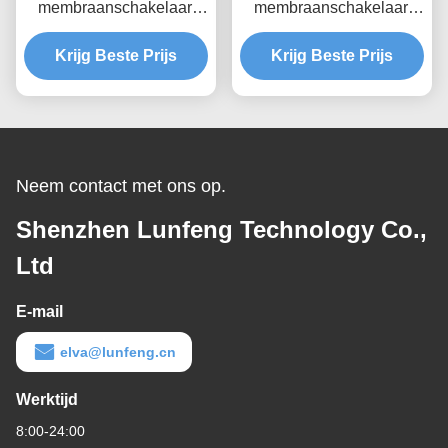
membraanschakelaar,
membraanschakelaar,
aangepaste
mat oppervlak
ontwerpsleutelmembraanschakelaar
Krijg Beste Prijs
membraanschakelaartoetsen
Krijg Beste Prijs
Neem contact met ons op.
Shenzhen Lunfeng Technology Co.,
Ltd
E-mail
elva@lunfeng.cn
Werktijd
8:00-24:00