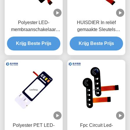
Polyester LED-
HUISDIER In reliëf
membraanschakelaar,
gemaakte Sleutels
flexibel circuit aangepast
LEIDENE
membraantoetsenbord
Krijg Beste Prijs
Membraanschakelaar,
Krijg Beste Prijs
Douane FPC LEIDEN
Membraantoetsenbord
Polyester PET LED-
Fpc Circuit Led-