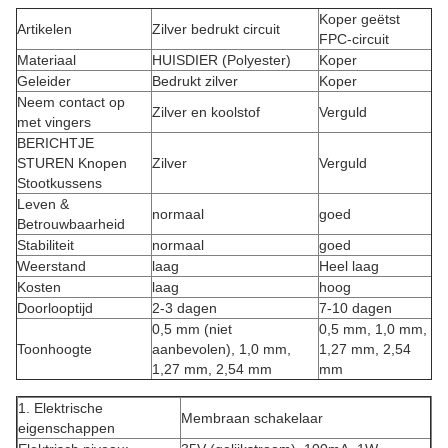
Koper geëtst
Artikelen
Zilver bedrukt circuit
FPC-circuit
Materiaal
HUISDIER (Polyester)
Koper
Geleider
Bedrukt zilver
Koper
Neem contact op
Zilver en koolstof
Verguld
met vingers
BERICHTJE
STUREN Knopen
Zilver
Verguld
Stootkussens
Leven &
normaal
goed
Betrouwbaarheid
Stabiliteit
normaal
goed
Weerstand
laag
Heel laag
Kosten
laag
hoog
Doorlooptijd
2-3 dagen
7-10 dagen
0,5 mm (niet
0,5 mm, 1,0 mm,
Toonhoogte
aanbevolen), 1,0 mm,
1,27 mm, 2,54
1,27 mm, 2,54 mm
mm
1. Elektrische
Membraan schakelaar
eigenschappen