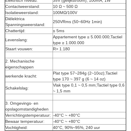
Elektrisch niveau:
35V (gelijkstroom), 100mA, 1W
Contactweerstand:
10 Ω ~ 500 Ω
Isolatieweerstand:
100MΩ/100V
Diëlektrica
250VRms (50~60Hz 1min)
Spanningsweerstand:
Chattertijd:
≤ 5ms
Appartement type ≥ 5.000.000;Tactiel
Levenslang:
type ≥ 1.000.000
Staart vouwen:
R> 1.180
2. Mechanische
eigenschappen
Plat type 57~284g (2~10oz);Tactiel
werkende kracht:
type 170 ~ 397 g (6 ~ 14 oz)
Vlak type 0,1 ~ 0,5 mm;Tactiel type 0,6
Schakelslag:
~ 1,5 mm
3. Omgevings- en
opslagomstandigheden
Verrichtingstemperatuur:
-40°C ~ +80°C
Bewaar temperatuur:
-40°C ~ +80°C
Vochtigheid:
40°C, 90%~95%, 240 uur