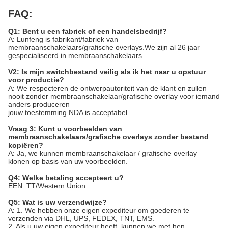
FAQ:
Q1: Bent u een fabriek of een handelsbedrijf?
A: Lunfeng is fabrikant/fabriek van
membraanschakelaars/grafische overlays.We zijn al 26 jaar
gespecialiseerd in membraanschakelaars.
V2: Is mijn switchbestand veilig als ik het naar u opstuur
voor productie?
A: We respecteren de ontwerpautoriteit van de klant en zullen
nooit zonder membraanschakelaar/grafische overlay voor iemand
anders produceren
jouw toestemming.NDA is acceptabel.
Vraag 3: Kunt u voorbeelden van
membraanschakelaars/grafische overlays zonder bestand
kopiëren?
A: Ja, we kunnen membraanschakelaar / grafische overlay
klonen op basis van uw voorbeelden.
Q4: Welke betaling accepteert u?
EEN: TT/Western Union.
Q5: Wat is uw verzendwijze?
A: 1. We hebben onze eigen expediteur om goederen te
verzenden via DHL, UPS, FEDEX, TNT, EMS.
2. Als u uw eigen expediteur heeft, kunnen we met hen