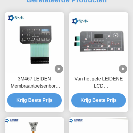
3M467 LEIDEN
Van het gele LEIDENE
Membraantoetsenbord
LCD
niet Tastbaar Matte
Membraantoetsenbord
Medical Equipment
Krijg Beste Prijs
het Metaal overkoepelt
Krijg Beste Prijs
het Toetsenbord van de
Membraanschakelaar