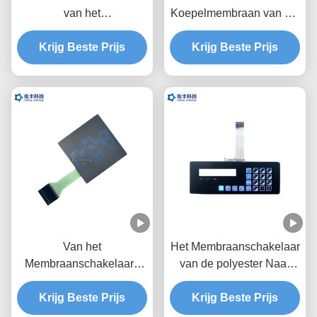
van het
Koepelmembraan van het
HUISDIERENmembraan,
Autotypef150 Metaal,
Krijg Beste Prijs
Tastbare de
Toetsenbord van de
Krijg Beste Prijs
Schakelaaroem van de
HUISDIEREN het
Metaalkoepel
Tastbare Schakelaar
Van het
Het Membraanschakelaar
Membraanschakelaars
van de polyester Naar
van de hoge Prestaties
maat gemaakte Knoop
het Waterdichte Douane
Krijg Beste Prijs
met 2.54mm Schakelaar
Krijg Beste Prijs
Materiaal van de het