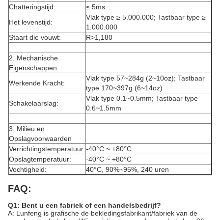
Chatteringstijd:
≤ 5ms
Vlak type ≥ 5.000.000; Tastbaar type ≥
Het levenstijd:
1.000.000
Staart die vouwt:
R>1,180
2. Mechanische
Eigenschappen
Vlak type 57~284g (2~10oz); Tastbaar
Werkende Kracht:
type 170~397g (6~14oz)
Vlak type 0.1~0.5mm; Tastbaar type
Schakelaarslag:
0.6~1.5mm
3. Milieu en
Opslagvoorwaarden
Verrichtingstemperatuur:
-40°C ~ +80°C
Opslagtemperatuur:
-40°C ~ +80°C
Vochtigheid:
40°C, 90%~95%, 240 uren
FAQ:
Q1: Bent u een fabriek of een handelsbedrijf?
A: Lunfeng is grafische de bekledingsfabrikant/fabriek van de