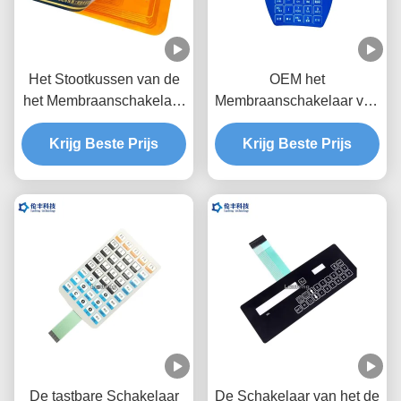
Het Stootkussen van de
OEM het
het Membraanschakelaar
Membraanschakelaar van
van de polyesterdouane
de Metaalkoepel, 1.0mm
voor het Ontdekken van
Krijg Beste Prijs
de Koepel Tastbare
Krijg Beste Prijs
Instrument
Schakelaar van het
Hoogtemetaal
De tastbare Schakelaar
De Schakelaar van het de