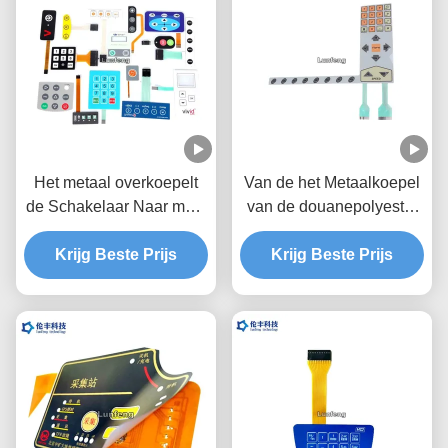
Het metaal overkoepelt
Van de het Metaalkoepel
de Schakelaar Naar maat
van de douanepolyester
gemaakte Steen van het
het Membraanschakelaar,
Membraantoetsenbord/Glanzende
Krijg Beste Prijs
de Koepelschakelaar van
Krijg Beste Prijs
Knopen
het Twee Staarten
Tastbare Metaal