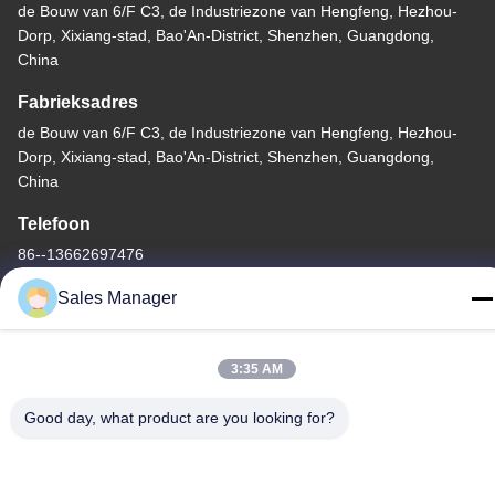
de Bouw van 6/F C3, de Industriezone van Hengfeng, Hezhou-
Dorp, Xixiang-stad, Bao'An-District, Shenzhen, Guangdong,
China
Fabrieksadres
de Bouw van 6/F C3, de Industriezone van Hengfeng, Hezhou-
Dorp, Xixiang-stad, Bao'An-District, Shenzhen, Guangdong,
China
Telefoon
86--13662697476
Sales Manager
3:35 AM
China Goede kwaliteit Het Membraanschakelaar van de
metaalkoepel Auteursrecht © -2026 Shenzhen Lunfeng
Good day, what product are you looking for?
Technology Co., Ltd Alle rechten voorbehouden.
Privacybeleid
|
Sitemap