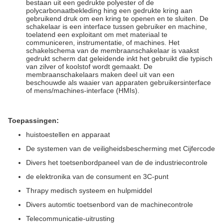
bestaan uit een gedrukte polyester of de
polycarbonaatbekleding hing een gedrukte kring aan
gebruikend druk om een kring te openen en te sluiten. De
schakelaar is een interface tussen gebruiker en machine,
toelatend een exploitant om met materiaal te
communiceren, instrumentatie, of machines. Het
schakelschema van de membraanschakelaar is vaakst
gedrukt scherm dat geleidende inkt het gebruikt die typisch
van zilver of koolstof wordt gemaakt. De
membraanschakelaars maken deel uit van een
beschouwde als waaier van apparaten gebruikersinterface
of mens/machines-interface (HMIs).
Toepassingen:
huistoestellen en apparaat
De systemen van de veiligheidsbescherming met Cijfercode
Divers het toetsenbordpaneel van de de industriecontrole
de elektronika van de consument en 3C-punt
Thrapy medisch systeem en hulpmiddel
Divers automtic toetsenbord van de machinecontrole
Telecommunicatie-uitrusting