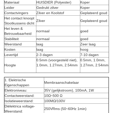
Materiaal
HUISDIER (Polyester)
Koper
Leider
Gedrukt zilver
Koper
Contactvingers
Zilver en Koolstof
Geplateerd goud
Het contact knoopt
Zilver
Geplateerd goud
Stootkussens dicht
Het leven &
normaal
goed
Betrouwbaarheid
Stabiliteit
normaal
goed
Weerstand
laag
Zeer laag
Kosten
laag
hoog
Levertijd
2-3 dagen
7-10 dagen
0.5mm (voorgesteld niet),
0.5mm, 1.0mm,
Hoogte
1.0mm, 1.27mm, 2.54mm
1.27mm, 2.54mm
1. Elektrische
Membraanschakelaar
Eigenschappen
Elektroniveau:
35V (gelijkstroom), 100mA, 1W
Contactweerstand:
10Ω~500 Ω
Isolatieweerstand:
100MΩ/100V
Diëlektrica voltage-
250VRms (50~60Hz 1min)
Weerstand: