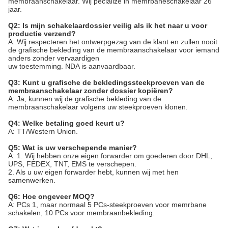
membraanschakelaar. Wij pecialize in memrbaneschakelaar 26
jaar.
Q2: Is mijn schakelaardossier veilig als ik het naar u voor
productie verzend?
A: Wij respecteren het ontwerpgezag van de klant en zullen nooit
de grafische bekleding van de membraanschakelaar voor iemand
anders zonder vervaardigen
uw toestemming. NDA is aanvaardbaar.
Q3: Kunt u grafische de bekledingssteekproeven van de
membraanschakelaar zonder dossier kopiëren?
A: Ja, kunnen wij de grafische bekleding van de
membraanschakelaar volgens uw steekproeven klonen.
Q4: Welke betaling goed keurt u?
A: TT/Western Union.
Q5: Wat is uw verschepende manier?
A: 1. Wij hebben onze eigen forwarder om goederen door DHL,
UPS, FEDEX, TNT, EMS te verschepen.
2. Als u uw eigen forwarder hebt, kunnen wij met hen
samenwerken.
Q6: Hoe ongeveer MOQ?
A: PCs 1, maar normaal 5 PCs-steekproeven voor memrbane
schakelen, 10 PCs voor membraanbekleding.