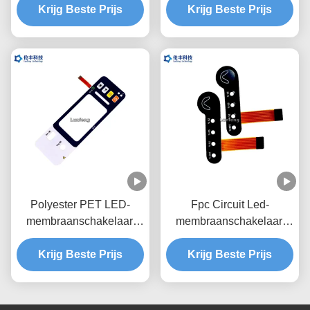
membraantoetsenbord
Krijg Beste Prijs
Membraanschakelaar,
Krijg Beste Prijs
Douane FPC LEIDEN
Membraantoetsenbord
Polyester PET LED-
Fpc Circuit Led-
membraanschakelaar,
membraanschakelaar,
aangepaste
mat oppervlak
ontwerpsleutelmembraanschakelaar
Krijg Beste Prijs
membraanschakelaartoetsen
Krijg Beste Prijs