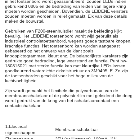
in het toetsenbord wordt geassembleerd, zouden LEDs indien
gebruikend 0805 en de bedrading van leiden van lagere kring
moeten worden gescheiden. Bovendien, de LEIDENE vensters
zouden moeten worden in reliëf gemaakt. Elk van deze details
maken de bouwstal.
Gebruiken van F200-steenhuisdier maakt de bekleding kijkt
bevallig. Het LEIDENE toetsenbord wordt wijd gebruikt als
industrieel controletoetsenbord, wegens goede tastbare knopen,
krachtige functies. Het toetsenbord kan worden aangepast
gebaseerd op het ontwerp van de klant zoals
knooppictogrammen, kleurt enz. De belangrijkste karakters zijn
gedrukte goed bedrading, lage weerstand en functie. Punt hw-
180815021 met sterke functie kan met kleurrijke LEDs lassen,
goedkeurend waterdichte cirkelstructuur en 3M9495LE. Zo zijn
de toetsenborden geschikt voor het hoge milieu van de
luchtvochtigheid.
Zijn wordt gemaakt het flexibele die polycarbonaat van de
membraanschakelaar of de polyesterfilm met geleidend die deeg
wordt gedrukt van de kring van het schakelaarcontact een
contactschakelaar.
1.Electrical
Membraanschakelaar
eigenschappen