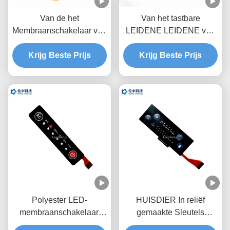
Van de het
Van het tastbare
Membraanschakelaar van
LEIDENE LEIDENE van
kringsfpc Groene LEIDEN
pvc van PC
UVdeklaag Waterdicht
Krijg Beste Prijs
Membraantoetsenbord
Krijg Beste Prijs
Toetsenbord
3M468 maken Flexibele
Membraanschakelaars
waterdicht
Polyester LED-
HUISDIER In reliëf
membraanschakelaar,
gemaakte Sleutels
flexibel circuit aangepast
LEIDENE