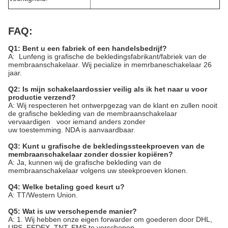
FAQ:
Q1: Bent u een fabriek of een handelsbedrijf?
A: Lunfeng is grafische de bekledingsfabrikant/fabriek van de
membraanschakelaar. Wij pecialize in memrbaneschakelaar 26
jaar.
Q2: Is mijn schakelaardossier veilig als ik het naar u voor
productie verzend?
A: Wij respecteren het ontwerpgezag van de klant en zullen nooit
de grafische bekleding van de membraanschakelaar
vervaardigen voor iemand anders zonder
uw toestemming. NDA is aanvaardbaar.
Q3: Kunt u grafische de bekledingssteekproeven van de
membraanschakelaar zonder dossier kopiëren?
A: Ja, kunnen wij de grafische bekleding van de
membraanschakelaar volgens uw steekproeven klonen.
Q4: Welke betaling goed keurt u?
A: TT/Western Union.
Q5: Wat is uw verschepende manier?
A: 1. Wij hebben onze eigen forwarder om goederen door DHL,
UPS, FEDEX, TNT, EMS te verschepen.