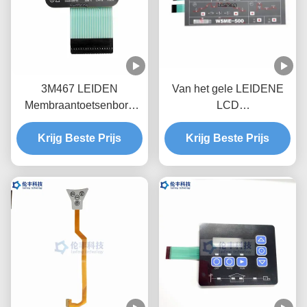
3M467 LEIDEN
Van het gele LEIDENE
Membraantoetsenbord
LCD
niet Tastbaar Matte
Membraantoetsenbord
Medical Equipment
Krijg Beste Prijs
het Metaal overkoepelt
Krijg Beste Prijs
het Toetsenbord van de
Membraanschakelaar