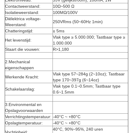
Elektroniveau:
35V (gelijkstroom), 100mA, 1W
Contactweerstand:
10Ω~500 Ω
Isolatieweerstand:
100MΩ/100V
Diëlektrica voltage-
250VRms (50~60Hz 1min)
Weerstand:
Chatteringstijd:
≤ 5ms
Vlak type ≥ 5.000.000; Tastbaar type ≥
Het levenstijd:
1.000.000
Staart die vouwen:
R>1,180
2.Mechanical
eigenschappen
Vlak type 57~284g (2~10oz); Tastbaar
Werkende Kracht:
type 170~397g (6~14oz)
Vlak type 0.1~0.5mm; Tastbaar type
Schakelaarslag:
0.6~1.5mm
3.Environmental en
Opslagvoorwaarden
Verrichtingstemperatuur:
-40°C ~ +80°C
Opslagtemperatuur:
-40°C ~ +80°C
40°C, 90%~95%, 240 uren
Vochtigheid: