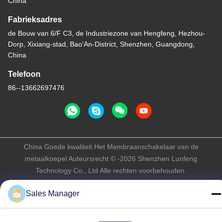
China
Fabrieksadres
de Bouw van 6/F C3, de Industriezone van Hengfeng, Hezhou-
Dorp, Xixiang-stad, Bao'An-District, Shenzhen, Guangdong,
China
Telefoon
86--13662697476
China Goede kwaliteit Het Membraanschakelaar van de
metaalkoepel Auteursrecht © -2026 Shenzhen Lunfeng
Technology Co., Ltd Alle rechten voorbehouden.
Privacybeleid
|
Sitemap
Sales Manager