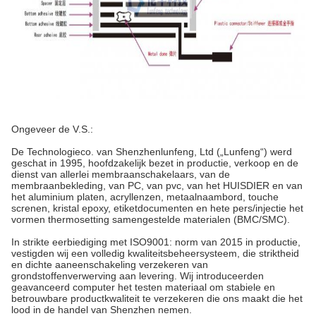
Ongeveer de V.S.:
De Technologieco. van Shenzhenlunfeng, Ltd („Lunfeng“) werd
geschat in 1995, hoofdzakelijk bezet in productie, verkoop en de
dienst van allerlei membraanschakelaars, van de
membraanbekleding, van PC, van pvc, van het HUISDIER en van
het aluminium platen, acryllenzen, metaalnaambord, touche
screnen, kristal epoxy, etiketdocumenten en hete pers/injectie het
vormen thermosetting samengestelde materialen (BMC/SMC).
In strikte eerbiediging met ISO9001: norm van 2015 in productie,
vestigden wij een volledig kwaliteitsbeheersysteem, die striktheid
en dichte aaneenschakeling verzekeren van
grondstoffenverwerving aan levering. Wij introduceerden
geavanceerd computer het testen materiaal om stabiele en
betrouwbare productkwaliteit te verzekeren die ons maakt die het
lood in de handel van Shenzhen nemen.