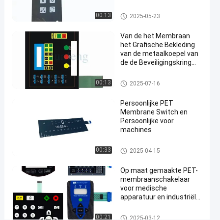
#
materiaal
De Bekleding van de membraa
3M467
00:13
2025-05-23
nschakelaar
tastbare
Van de het Membraan
koepelknoop
het Grafische Bekleding
#
van de metaalkoepel van
3M467 de Bekleding
de de Beveiligingskring
van de
HUISDIER Matte Front
Panel Overlay
De Bekleding van de membraa
membraanschakelaar
00:13
2025-07-16
nschakelaar
#
RAL-de
Persoonlijke PET
Membrane Switch en
Schakelaarbekleding
Persoonlijke voor
van het
machines
kleurenmembraan
De Schakelaar van het HUISDI
P
00:33
2025-04-15
ERENmembraan
r
o
Op maat gemaakte PET-
membraanschakelaar
d
voor medische
u
apparatuur en industriële
c
toepassingen
t
De Schakelaar van het HUISDI
00:21
2025-03-12
b