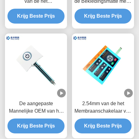
van de het
de Bekledingsmatte metal
Membraanschakelaar
dome touch panel van de
Beveiligingslaag de
Krijg Beste Prijs
Membraanschakelaar
Krijg Beste Prijs
Bekledings Grafische
RAL Kleur
De aangepaste
2.54mm van de het
Mannelijke OEM van het
Membraanschakelaar van
de
Hoogteleds het
Schakelaartoetsenbord
Krijg Beste Prijs
Toetsenbord Transparant
Krijg Beste Prijs
van het
Zwart Venster