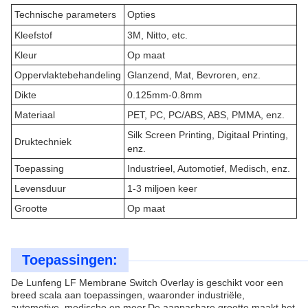
Technische parameters
Opties
Kleefstof
3M, Nitto, etc.
Kleur
Op maat
Oppervlaktebehandeling
Glanzend, Mat, Bevroren, enz.
Dikte
0.125mm-0.8mm
Materiaal
PET, PC, PC/ABS, ABS, PMMA, enz.
Silk Screen Printing, Digitaal Printing,
Druktechniek
enz.
Toepassing
Industrieel, Automotief, Medisch, enz.
Levensduur
1-3 miljoen keer
Grootte
Op maat
Toepassingen:
De Lunfeng LF Membrane Switch Overlay is geschikt voor een
breed scala aan toepassingen, waaronder industriële,
automotive, medische en meer.De aanpasbare grootte maakt het