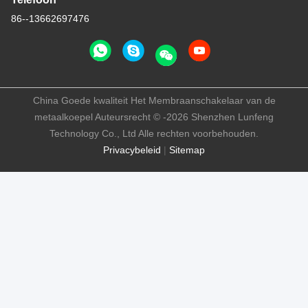
86--13662697476
China Goede kwaliteit Het Membraanschakelaar van de
metaalkoepel Auteursrecht © -2026 Shenzhen Lunfeng
Technology Co., Ltd Alle rechten voorbehouden.
Privacybeleid
|
Sitemap