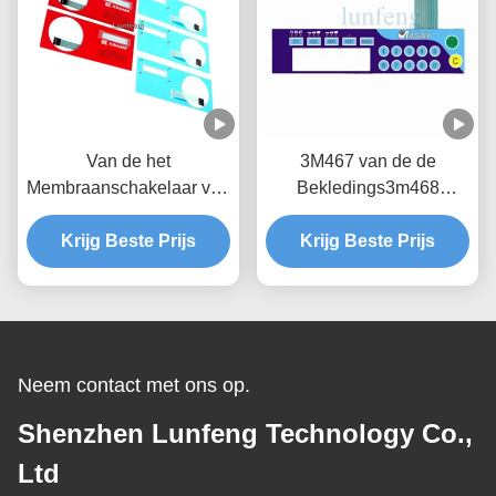
Van de het
3M467 van de de
Membraanschakelaar van
Bekledings3m468
de Custumedrukknop de
Beveiliging van de
Bekleding van de het
Krijg Beste Prijs
membraanschakelaar de
Krijg Beste Prijs
Toetsenbordral Kleur
Bekleding van het de
Laagcontrolebord
Neem contact met ons op.
Shenzhen Lunfeng Technology Co.,
Ltd