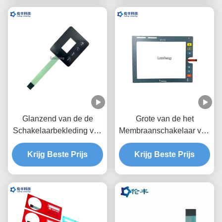
Beëindigenmembraan
Dienst Één Knoop
Glanzend van de de
Grote van de het
Schakelaarbekleding van
Membraanschakelaar van
het Oppervlakte Tastbaar
de Vensterfpc Kabel
Membraan Transparant
Krijg Beste Prijs
LEIDENE van de de
Krijg Beste Prijs
LCD Venster
Bekledingsdouane LGF