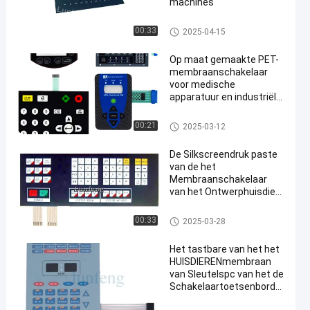
machines
De Schakelaar van het HUISDI
00:33
2025-04-15
ERENmembraan
Op maat gemaakte PET-
membraanschakelaar
voor medische
apparatuur en industriële
toepassingen
De Schakelaar van het HUISDI
00:21
2025-03-12
ERENmembraan
De Silkscreendruk paste
van de het
Membraanschakelaar
van het Ontwerphuisdier
de Digitale Bekleding aan
De Schakelaar van het HUISDI
00:33
2025-03-28
ERENmembraan
Het tastbare van het het
HUISDIERENmembraan
van Sleutelspc van het de
Schakelaartoetsenbord
3M468 Industriële