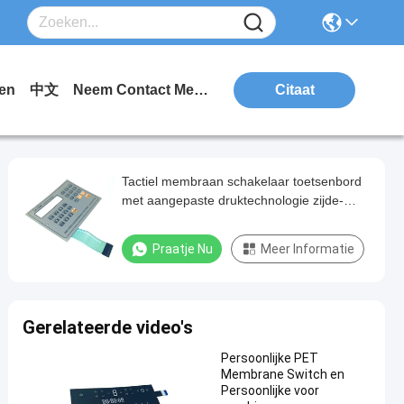
en
中文
Neem Contact Met Ons Op.
Citaat
Tactiel membraan schakelaar toetsenbord
met aangepaste druktechnologie zijde-
schermprinten
Praatje Nu
Meer Informatie
Gerelateerde video's
Persoonlijke PET
Membrane Switch en
Persoonlijke voor