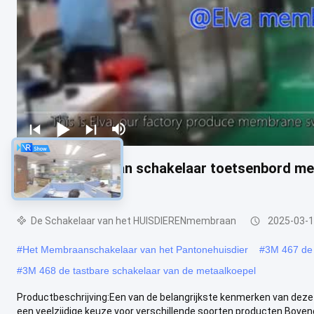
Tactiel membraan schakelaar toetsenbord met
schermprinten
De Schakelaar van het HUISDIERENmembraan
2025-03-
#
Het Membraanschakelaar van het Pantonehuisdier
#
3M 467 de 
#
3M 468 de tastbare schakelaar van de metaalkoepel
Productbeschrijving:Een van de belangrijkste kenmerken van dez
een veelzijdige keuze voor verschillende soorten producten.Bovendi