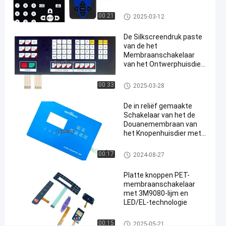
Apparaat
toepassingen
De Schakelaar van het HUISDI
00:21
2025-03-12
ERENmembraan
Praa
2024-
193
De Schakelaar van het
HUISDIERENmembraan
08-27
Meningen
De Silkscreendruk paste
D
van de het
Membraanschakelaar
#
van het Ontwerphuisdier
Het
de Digitale Bekleding aan
De Schakelaar van het HUISDI
Membraanschakelaar
00:33
2025-03-28
ERENmembraan
van het
De in reliëf gemaakte
Pantonehuisdier
Schakelaar van het de
#
Douanemembraan van
3M 467 de
het Knopenhuisdier met
Zelfklevende
Glanzende Oppervlakte
De Schakelaar van het HUISDI
schakelaar
00:17
2024-08-27
ERENmembraan
van het
Platte knoppen PET-
koepel
membraanschakelaar
tastbare
met 3M9080-lijm en
membraan
LED/EL-technologie
#
De Schakelaar van het HUISDI
3M 468 de
00:15
2025-05-21