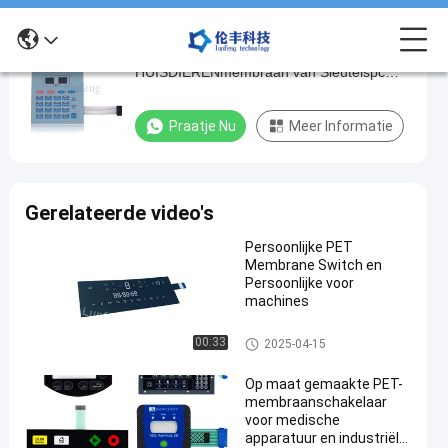
Het tastbare van het het
Het
HUISDIERENmembraan van Sleutelspc
tastbare
van het de Schakelaartoetsenbord 3M468
van
Industriële Apparaat
Praatje Nu
Meer Informatie
het
het
HUISDIERENmembraan
Gerelateerde video's
van
Persoonlijke PET
Sleutelspc
Membrane Switch en
van
Persoonlijke voor
machines
het
de
De Schakelaar van het HUISDI
00:33
2025-04-15
ERENmembraan
Schakelaartoetsenbord
Op maat gemaakte PET-
3M468
membraanschakelaar
Industriële
voor medische
apparatuur en industriële