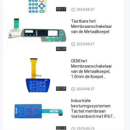
en
Glanzende Knoop
mat
Het Membraanschakelaar van de me
00:17
2024-08-27
taalkoepel
oppervlak
Tastbare het
Membraanschakelaar
Praat
Het
2025-
26
van de Metaalkoepel
Membraanschakelaar
03-12
Meningen
van de metaalkoepel
De
Het Membraanschakelaar van
2024-08-27
de metaalkoepel
00:29
#
3M468 het
OEM het
Membraanschakelaar
Membraanschakelaar
van de Metaalkoepel,
van de metaalkoepel
#
1.0mm de Koepel
Tastbare Schakelaar van
in reliëf gemaakte
het Hoogtemetaal
Het Membraanschakelaar van
02:39
2024-08-27
de
de metaalkoepel
drukknopschakelaar
Industriële
van het
besturingssystemen
Tactiel membraan
knopenmembraan
#
toetsenbord met IP67
waterdicht en aangepast
industriële de
polyester ontwerp
Het Membraanschakelaar van
00:13
2025-05-23