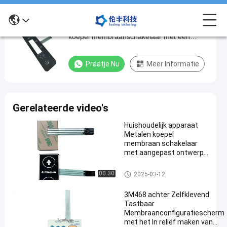
Op maat gemaakte PVC-materiaal metalen
Op
koepel membraanschakelaar met een
maat
contactpercentage van 50mA/50V DC en
gemaakte
mat oppervlak
Praatje Nu
Meer Informatie
PVC-
materiaal
metalen
Gerelateerde video's
koepel
Huishoudelijk apparaat
membraanschakelaar
Metalen koepel
met
membraan schakelaar
met aangepast ontwerp
een
en -20 ° C tot 70 ° C
contactpercentage
temperatuurbereik
Het Membraanschakelaar van
00:30
2025-03-12
de metaalkoepel
van
3M468 achter Zelfklevend
50mA/50V
Tastbaar
DC
Membraanconfiguratiescherm
met het In reliëf maken van