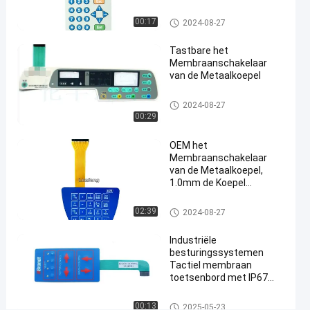
Membraanschakelaar
Glanzende Knoop
05-21
Meningen
van de metaalkoepel
De
Het Membraanschakelaar van de me
00:17
2024-08-27
taalkoepel
#
Tastbare het
3M468 het
Membraanschakelaar
van de Metaalkoepel
Membraanschakelaar
van de metaalkoepel
Het Membraanschakelaar van
#
2024-08-27
de metaalkoepel
00:29
in reliëf gemaakte
de
OEM het
drukknopschakelaar
Membraanschakelaar
van de Metaalkoepel,
van het
1.0mm de Koepel
knopenmembraan
Tastbare Schakelaar van
#
het Hoogtemetaal
Het Membraanschakelaar van
02:39
2024-08-27
industriële de
de metaalkoepel
drukknopschakelaar
Industriële
van het
besturingssystemen
Tactiel membraan
machinemembraan
toetsenbord met IP67
P
waterdicht en aangepast
r
polyester ontwerp
Het Membraanschakelaar van
00:13
2025-05-23