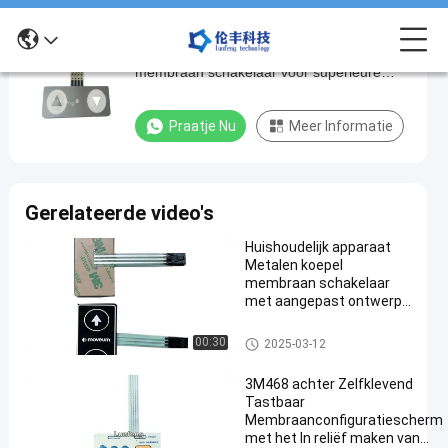
-20°C tot 70°C aangepaste metalen koepel
-20°C
membraan schakelaar voor superieure
tot
prestaties en duurzaamheid
70°C
Praatje Nu
Meer Informatie
aangepaste
metalen
koepel
Gerelateerde video's
membraan
Huishoudelijk apparaat
schakelaar
Metalen koepel
voor
membraan schakelaar
met aangepast ontwerp
superieure
en -20 ° C tot 70 ° C
prestaties
temperatuurbereik
Het Membraanschakelaar van
00:30
2025-03-12
de metaalkoepel
en
3M468 achter Zelfklevend
duurzaamheid
Tastbaar
Membraanconfiguratiescherm
Praat
met het In reliëf maken van
Het
2025-
154