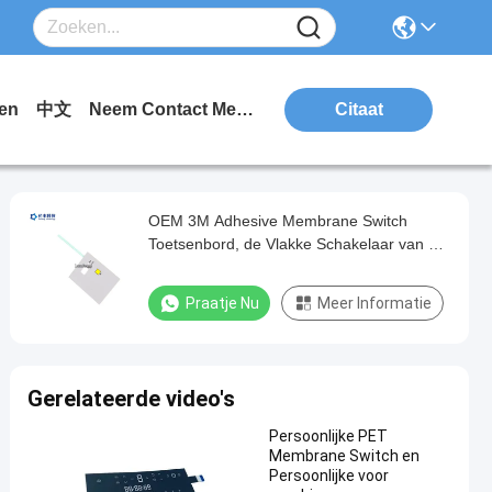
en
中文
Neem Contact Met Ons Op.
Citaat
OEM 3M Adhesive Membrane Switch
Toetsenbord, de Vlakke Schakelaar van het
HUISDIERENmembraan
Praatje Nu
Meer Informatie
Gerelateerde video's
Persoonlijke PET
Membrane Switch en
Persoonlijke voor