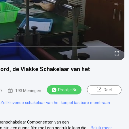
rd, de Vlakke Schakelaar van het
Praatje Nu
Deel
27
193 Meningen
Zelfklevende schakelaar van het koepel tastbare membraan
aanschakelaar Componenten van een
ijn een dunne film met een gedrukte laag die ...
Bekijk meer