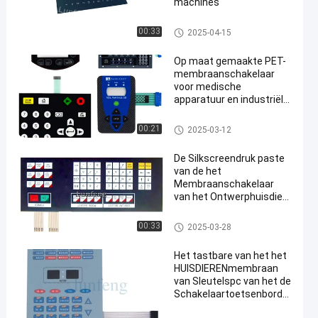
machines
De Schakelaar van het HUISDI
00:33
2025-04-15
ERENmembraan
Op maat gemaakte PET-
membraanschakelaar
voor medische
apparatuur en industriële
toepassingen
De Schakelaar van het HUISDI
00:21
2025-03-12
ERENmembraan
De Silkscreendruk paste
van de het
Membraanschakelaar
van het Ontwerphuisdier
de Digitale Bekleding aan
De Schakelaar van het HUISDI
00:33
2025-03-28
ERENmembraan
Het tastbare van het het
HUISDIERENmembraan
van Sleutelspc van het de
Schakelaartoetsenbord
3M468 Industriële