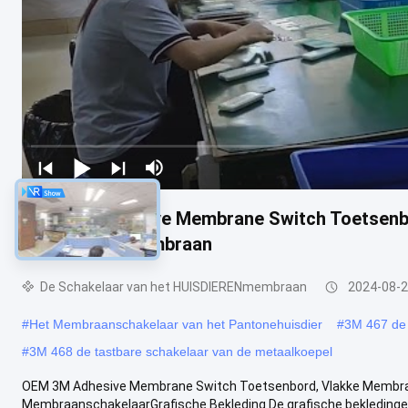
OEM 3M Adhesive Membrane Switch Toetsenbo
HUISDIERENmembraan
De Schakelaar van het HUISDIERENmembraan
2024-08-
#
Het Membraanschakelaar van het Pantonehuisdier
#
3M 467 de 
#
3M 468 de tastbare schakelaar van de metaalkoepel
OEM 3M Adhesive Membrane Switch Toetsenbord, Vlakke Membr
MembraanschakelaarGrafische Bekleding De grafische bekledingen z