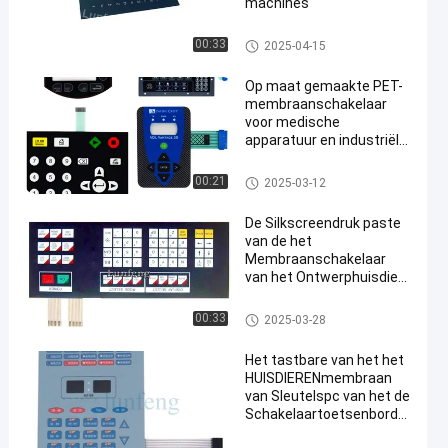
machines
De Schakelaar van het HUISDI
00:33
2025-04-15
ERENmembraan
Op maat gemaakte PET-
membraanschakelaar
voor medische
apparatuur en industriële
toepassingen
De Schakelaar van het HUISDI
00:21
2025-03-12
ERENmembraan
De Silkscreendruk paste
van de het
Membraanschakelaar
van het Ontwerphuisdier
de Digitale Bekleding aan
De Schakelaar van het HUISDI
00:33
2025-03-28
ERENmembraan
Het tastbare van het het
HUISDIERENmembraan
van Sleutelspc van het de
Schakelaartoetsenbord
3M468 Industriële