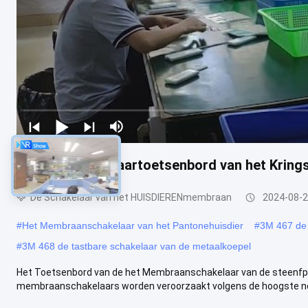
FPC-de Schakelaartoetsenbord van het Krin
De Schakelaar van het HUISDIERENmembraan
2024-08-
#
Het Membraanschakelaar van het Pantonehuisdier
#
3M 467 de 
#
3M 468 de tastbare schakelaar van de metaalkoepel
Het Toetsenbord van de het Membraanschakelaar van de steenfp
membraanschakelaars worden veroorzaakt volgens de hoogste nor