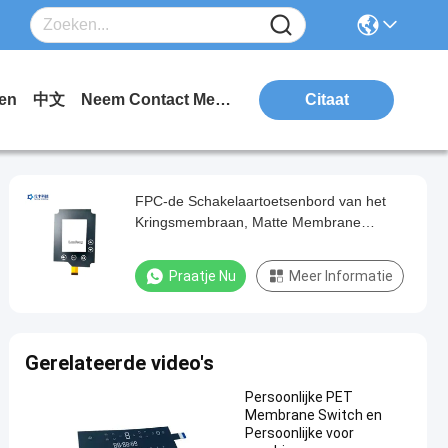
en
中文
Neem Contact Met Ons Op.
Citaat
FPC-de Schakelaartoetsenbord van het
Kringsmembraan, Matte Membrane
Keyboard Switch
Praatje Nu
Meer Informatie
Gerelateerde video's
Persoonlijke PET
Membrane Switch en
Persoonlijke voor