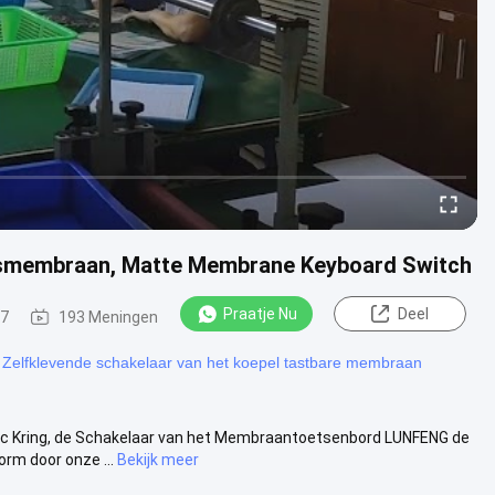
gsmembraan, Matte Membrane Keyboard Switch
Praatje Nu
Deel
27
193 Meningen
Zelfklevende schakelaar van het koepel tastbare membraan
c Kring, de Schakelaar van het Membraantoetsenbord LUNFENG de
m door onze ...
Bekijk meer