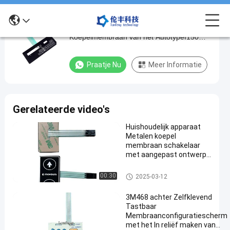
De Schakelaar van het de
De
Koepelmembraan van het Autotypef150
Schakelaar
Metaal, Toetsenbord van de HUISDIEREN
van
het Tastbare Schakelaar
Praatje Nu
Meer Informatie
het
de
Koepelmembraan
Gerelateerde video's
van
Huishoudelijk apparaat
het
Metalen koepel
Autotypef150
membraan schakelaar
met aangepast ontwerp
Metaal,
en -20 ° C tot 70 ° C
Toetsenbord
temperatuurbereik
Het Membraanschakelaar van
00:30
2025-03-12
de metaalkoepel
van
3M468 achter Zelfklevend
de
Tastbaar
HUISDIEREN
Membraanconfiguratiescherm
met het In reliëf maken van