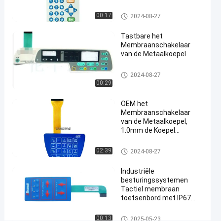
het
Glanzende Knoop
Tastbare
Het Membraanschakelaar van de me
00:17
2024-08-27
taalkoepel
Schakelaar
Tastbare het
Membraanschakelaar
Praat
Het
2024-
193
van de Metaalkoepel
Membraanschakelaar
08-27
Meningen
van de metaalkoepel
De
Het Membraanschakelaar van
2024-08-27
de metaalkoepel
00:29
#
3M468 het
OEM het
Membraanschakelaar
Membraanschakelaar
van de Metaalkoepel,
van de metaalkoepel
#
1.0mm de Koepel
Tastbare Schakelaar van
in reliëf gemaakte
het Hoogtemetaal
Het Membraanschakelaar van
02:39
2024-08-27
de
de metaalkoepel
drukknopschakelaar
Industriële
van het
besturingssystemen
Tactiel membraan
knopenmembraan
#
toetsenbord met IP67
waterdicht en aangepast
industriële de
polyester ontwerp
Het Membraanschakelaar van
00:13
2025-05-23