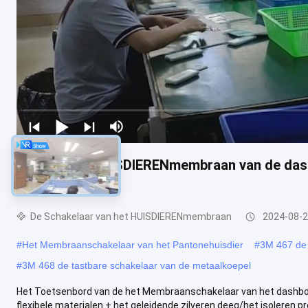
Van het het HUISDIERENmembraan van de das
met FPC-Kring
De Schakelaar van het HUISDIERENmembraan
2024-08-
#
Het Membraanschakelaar van het Pantonehuisdier
#
3M 467 de 
#
3M 468 de tastbare schakelaar van de metaalkoepel
Het Toetsenbord van de het Membraanschakelaar van het dashboar
flexibele materialen + het geleidende zilveren deeg/het isoleren pr