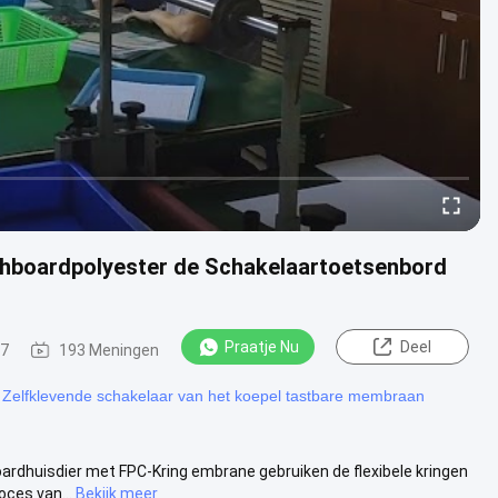
hboardpolyester de Schakelaartoetsenbord
Praatje Nu
Deel
27
193 Meningen
Zelfklevende schakelaar van het koepel tastbare membraan
dhuisdier met FPC-Kring embrane gebruiken de flexibele kringen
oces van...
Bekijk meer