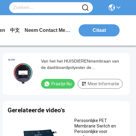
en
中文
Neem Contact Met Ons Op.
Citaat
Van het het HUISDIERENmembraan van
de dashboardpolyester de
Schakelaartoetsenbord met FPC-Kring
Praatje Nu
Meer Informatie
Gerelateerde video's
Persoonlijke PET
Membrane Switch en
Persoonlijke voor