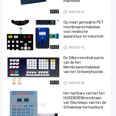
machines
De Schakelaar van het HUISDI
00:33
2025-04-15
ERENmembraan
Op maat gemaakte PET-
membraanschakelaar
voor medische
apparatuur en industriële
toepassingen
De Schakelaar van het HUISDI
00:21
2025-03-12
ERENmembraan
De Silkscreendruk paste
van de het
Membraanschakelaar
van het Ontwerphuisdier
de Digitale Bekleding aan
De Schakelaar van het HUISDI
00:33
2025-03-28
ERENmembraan
Het tastbare van het het
HUISDIERENmembraan
van Sleutelspc van het de
Schakelaartoetsenbord
3M468 Industriële