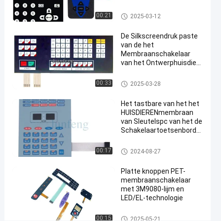
#
toepassingen
De Schakelaar van het HUISDI
Het
00:21
2025-03-12
ERENmembraan
Membraanschakelaar
De Silkscreendruk paste
van het
van de het
Pantonehuisdier
Membraanschakelaar
#
van het Ontwerphuisdier
3M 467 de
de Digitale Bekleding aan
De Schakelaar van het HUISDI
Zelfklevende
00:33
2025-03-28
ERENmembraan
schakelaar
Het tastbare van het het
van het
HUISDIERENmembraan
koepel
van Sleutelspc van het de
tastbare
Schakelaartoetsenbord
3M468 Industriële
membraan
Apparaat
De Schakelaar van het HUISDI
#
00:17
2024-08-27
ERENmembraan
3M 468 de
Platte knoppen PET-
tastbare
membraanschakelaar
schakelaar
met 3M9080-lijm en
van de
LED/EL-technologie
metaalkoepel
De Schakelaar van het HUISDI
00:15
2025-05-21