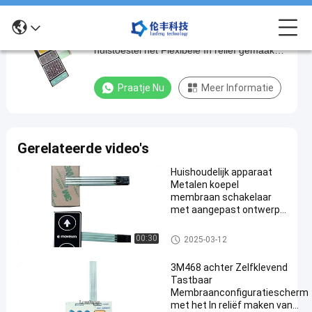
Van het het Membraantoetsenbord van het
Van
huistoestel het Flexibele In reliëf gemaakte
het
Materiaal van de het HUISDIERENknoop
het
Praatje Nu
Meer Informatie
Membraantoetsenbord
van
het
Gerelateerde video's
huistoestel
Huishoudelijk apparaat
het
Metalen koepel
Flexibele
membraan schakelaar
met aangepast ontwerp
In
en -20 ° C tot 70 ° C
reliëf
temperatuurbereik
Het Membraanschakelaar van
00:30
2025-03-12
de metaalkoepel
gemaakte
3M468 achter Zelfklevend
Materiaal
Tastbaar
van
Membraanconfiguratiescherm
met het In reliëf maken van