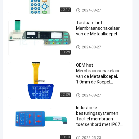
de
Glanzende Knoop
het
Het Membraanschakelaar van de me
00:17
2024-08-27
taalkoepel
HUISDIERENknoop
Tastbare het
Membraanschakelaar
Praat
Het
2024-
7661
van de Metaalkoepel
Membraanschakelaar
08-27
Meningen
van de metaalkoepel
De
Het Membraanschakelaar van
2024-08-27
de metaalkoepel
00:29
#
3M468 het
OEM het
Membraanschakelaar
Membraanschakelaar
van de Metaalkoepel,
van de metaalkoepel
#
1.0mm de Koepel
Tastbare Schakelaar van
in reliëf gemaakte
het Hoogtemetaal
Het Membraanschakelaar van
02:39
2024-08-27
de
de metaalkoepel
drukknopschakelaar
Industriële
van het
besturingssystemen
Tactiel membraan
knopenmembraan
#
toetsenbord met IP67
waterdicht en aangepast
industriële de
polyester ontwerp
Het Membraanschakelaar van
00:13
2025-05-23