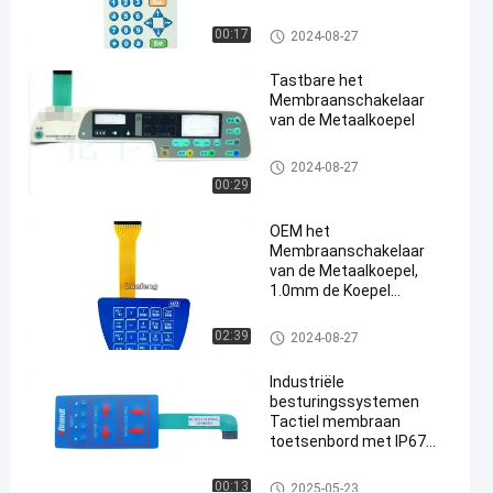
Membraanschakelaar
Glanzende Knoop
08-27
Meningen
van de metaalkoepel
De
Het Membraanschakelaar van de me
00:17
2024-08-27
taalkoepel
#
Tastbare het
3M468 het
Membraanschakelaar
van de Metaalkoepel
Membraanschakelaar
van de metaalkoepel
Het Membraanschakelaar van
#
2024-08-27
de metaalkoepel
00:29
in reliëf gemaakte
de
OEM het
drukknopschakelaar
Membraanschakelaar
van de Metaalkoepel,
van het
1.0mm de Koepel
knopenmembraan
Tastbare Schakelaar van
#
het Hoogtemetaal
Het Membraanschakelaar van
02:39
2024-08-27
industriële de
de metaalkoepel
drukknopschakelaar
Industriële
van het
besturingssystemen
Tactiel membraan
machinemembraan
toetsenbord met IP67
D
waterdicht en aangepast
e
polyester ontwerp
Het Membraanschakelaar van
00:13
2025-05-23