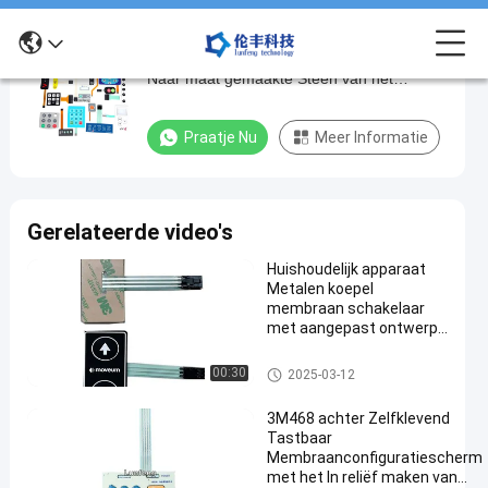
Het metaal overkoepelt de Schakelaar
Het
Naar maat gemaakte Steen van het
metaal
Membraantoetsenbord/Glanzende Knopen
overkoepelt
Praatje Nu
Meer Informatie
de
Schakelaar
Naar
Gerelateerde video's
maat
Huishoudelijk apparaat
gemaakte
Metalen koepel
Steen
membraan schakelaar
met aangepast ontwerp
van
en -20 ° C tot 70 ° C
het
temperatuurbereik
Het Membraanschakelaar van
00:30
2025-03-12
de metaalkoepel
Membraantoetsenbord/Glanzende
3M468 achter Zelfklevend
Knopen
Tastbaar
Membraanconfiguratiescherm
Praat
met het In reliëf maken van
Het
2024-
193