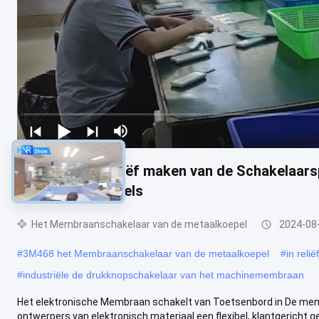
Op van het In reliëf maken van de Schakelaar
Membraan Sleutels
Het Membraanschakelaar van de metaalkoepel
2024-08
#
3M468 het Membraanschakelaar van de metaalkoepel
#
in rel
#
industriële de drukknopschakelaar van het machinemembraan
Het elektronische Membraan schakelt van Toetsenbord in De m
ontwerpers van elektronisch materiaal een flexibel, klantgericht geb