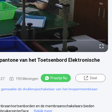
spantone van het Toetsenbord Elektronische
Praatje Nu
Deel
-27
193 Meningen
iëf gemaakte de drukknopschakelaar van het knopenmembraan
embraantoetsenborden en de membraanschakelaars bieden
ruikersinterface .....
Bekijk meer