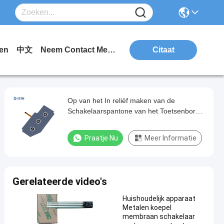
en
中文
Neem Contact Met Ons Op.
Citaat
Op van het In reliëf maken van de
Schakelaarspantone van het Toetsenbord
Elektronische Membraan Sleutels
Praatje Nu
Meer Informatie
Gerelateerde video's
Huishoudelijk apparaat
Metalen koepel
membraan schakelaar