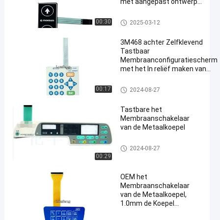
met aangepast ontwerp
en -20 ° C tot 70 ° C
temperatuurbereik
Het Membraanschakelaar van
00:30
2025-03-12
de metaalkoepel
3M468 achter Zelfklevend
Tastbaar
Membraanconfiguratiescherm
met het In reliëf maken van
Glanzende Knoop
Het Membraanschakelaar van de me
00:17
2024-08-27
taalkoepel
Tastbare het
Membraanschakelaar
van de Metaalkoepel
Het Membraanschakelaar van
2024-08-27
de metaalkoepel
00:29
OEM het
Membraanschakelaar
van de Metaalkoepel,
1.0mm de Koepel
Tastbare Schakelaar van