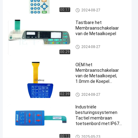
de
Glanzende Knoop
drukknopschakelaar
Het Membraanschakelaar van de me
00:17
2024-08-27
taalkoepel
van het
Tastbare het
knopenmembraan
Membraanschakelaar
#
van de Metaalkoepel
industriële de
drukknopschakelaar
Het Membraanschakelaar van
2024-08-27
de metaalkoepel
van het
00:29
machinemembraan
OEM het
V
Membraanschakelaar
a
van de Metaalkoepel,
n
1.0mm de Koepel
d
Tastbare Schakelaar van
e
het Hoogtemetaal
Het Membraanschakelaar van
02:39
2024-08-27
d
de metaalkoepel
e
Industriële
D
besturingssystemen
r
Tactiel membraan
u
toetsenbord met IP67
k
waterdicht en aangepast
k
polyester ontwerp
Het Membraanschakelaar van
00:13
2025-05-23