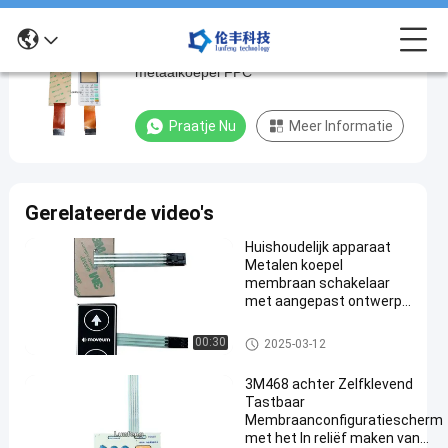
het Membraanschakelaar van de
het
metaalkoepel FPC
Membraanschakelaar
van
Praatje Nu
Meer Informatie
de
metaalkoepel
FPC
Gerelateerde video's
Praat
Het
Huishoudelijk apparaat
2024-
7661
Membraanschakelaar
Metalen koepel
08-27
Meningen
van de metaalkoepel
De
membraan schakelaar
met aangepast ontwerp
#
en -20 ° C tot 70 ° C
temperatuurbereik
3M468 het
Het Membraanschakelaar van
00:30
2025-03-12
de metaalkoepel
Membraanschakelaar
3M468 achter Zelfklevend
van de metaalkoepel
Tastbaar
#
Membraanconfiguratiescherm
in reliëf gemaakte
met het In reliëf maken van