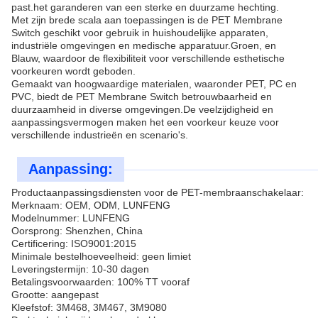
past.het garanderen van een sterke en duurzame hechting.
Met zijn brede scala aan toepassingen is de PET Membrane
Switch geschikt voor gebruik in huishoudelijke apparaten,
industriële omgevingen en medische apparatuur.Groen, en
Blauw, waardoor de flexibiliteit voor verschillende esthetische
voorkeuren wordt geboden.
Gemaakt van hoogwaardige materialen, waaronder PET, PC en
PVC, biedt de PET Membrane Switch betrouwbaarheid en
duurzaamheid in diverse omgevingen.De veelzijdigheid en
aanpassingsvermogen maken het een voorkeur keuze voor
verschillende industrieën en scenario's.
Aanpassing:
Productaanpassingsdiensten voor de PET-membraanschakelaar:
Merknaam: OEM, ODM, LUNFENG
Modelnummer: LUNFENG
Oorsprong: Shenzhen, China
Certificering: ISO9001:2015
Minimale bestelhoeveelheid: geen limiet
Leveringstermijn: 10-30 dagen
Betalingsvoorwaarden: 100% TT vooraf
Grootte: aangepast
Kleefstof: 3M468, 3M467, 3M9080