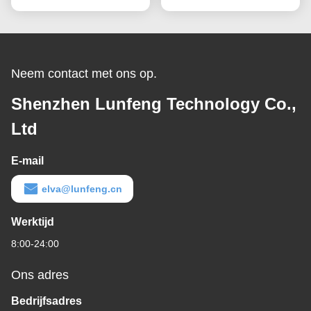
HUISDIERENmembraan
HUISDIERENmembraan
voor Koffie
van de
Vochtgehaltemeter
Neem contact met ons op.
Shenzhen Lunfeng Technology Co.,
Ltd
E-mail
elva@lunfeng.cn
Werktijd
8:00-24:00
Ons adres
Bedrijfsadres