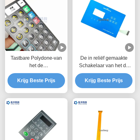
Tastbare Polydone-van
De in reliëf gemaakte
het de
Schakelaar van het de
Schakelaartoetsenbord
Douanemembraan van
Krijg Beste Prijs
van het
het Knopenhuisdier met
Krijg Beste Prijs
HUISDIERENmembraan
Glanzende Oppervlakte
van het de
Bekledingsmetaal de
Koepelmedische
apparatuur