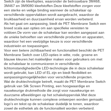
Switch zijn de kleefopties, waaronder de betrouwbare 3M468,
3M467 en 3M9080 kleefstoffen.Deze kleefstoffen zorgen voor
een sterke en veilige binding wanneer de schakelaar op
verschillende oppervlakken wordt aangebracht, waardoor de
bruikbaarheid en duurzaamheid ervan worden verbeterd.
Als het gaat om aanpassing, biedt de PET Membrane Switch een
breed scala aan opties om aan specifieke vereisten te
voldoen.De vorm van de schakelaar kan worden aangepast aan
de unieke behoeften van verschillende producten en apparaten,
waardoor het een veelzijdige keuze is voor verschillende
industrieën en toepassingen.
Voor een betere zichtbaarheid en functionaliteit beschikt de PET
Membrane Switch over LED-opties in witte, rode, groene en
blauwe kleuren.het makkelijker maken voor gebruikers om met
de schakelaar te communiceren in verschillende
lichtomstandighedenDe LED-technologie die in deze schakelaar
wordt gebruikt, kan LED of EL zijn en biedt flexibiliteit en
aanpassingsmogelijkheden voor verschillende projecten.
Wat de druktechnologie betreft, maakt de PET Membrane Switch
gebruik van Silk Screen Printing, een hoogwaardige en
nauwkeurige drukmethode die zorgt voor nauwkeurige en
duurzame afbeeldingen op het schakeloppervlak.Met deze
druktechnologie kunnen complexe ontwerpen worden gemaakt,
logo's en tekst op de schakelaar duidelijk te tonen, waardoor
zowel de esthetiek als de functionaliteit worden verbeterd.