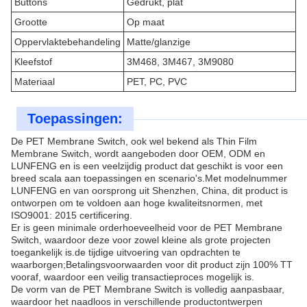
Buttons
Gedrukt, plat
Grootte
Op maat
Oppervlaktebehandeling
Matte/glanzige
Kleefstof
3M468, 3M467, 3M9080
Materiaal
PET, PC, PVC
Toepassingen:
De PET Membrane Switch, ook wel bekend als Thin Film
Membrane Switch, wordt aangeboden door OEM, ODM en
LUNFENG en is een veelzijdig product dat geschikt is voor een
breed scala aan toepassingen en scenario's.Met modelnummer
LUNFENG en van oorsprong uit Shenzhen, China, dit product is
ontworpen om te voldoen aan hoge kwaliteitsnormen, met
ISO9001: 2015 certificering.
Er is geen minimale orderhoeveelheid voor de PET Membrane
Switch, waardoor deze voor zowel kleine als grote projecten
toegankelijk is.de tijdige uitvoering van opdrachten te
waarborgen;Betalingsvoorwaarden voor dit product zijn 100% TT
vooraf, waardoor een veilig transactieproces mogelijk is.
De vorm van de PET Membrane Switch is volledig aanpasbaar,
waardoor het naadloos in verschillende productontwerpen