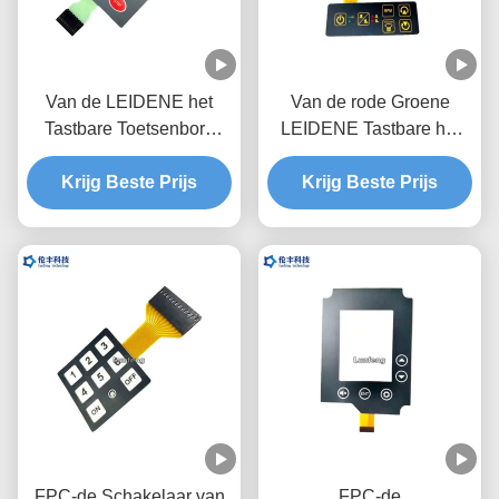
Van de LEIDENE het
Van de rode Groene
Tastbare Toetsenbord
LEIDENE Tastbare het
Membraanschakelaar,
Toetsenbordfpc Kring 3M
Zwarte LCD de Koepel
Krijg Beste Prijs
Krijg Beste Prijs
Adhesive
Tastbare Schakelaar van
Membraanschakelaar
het Venstermetaal
FPC-de Schakelaar van
FPC-de