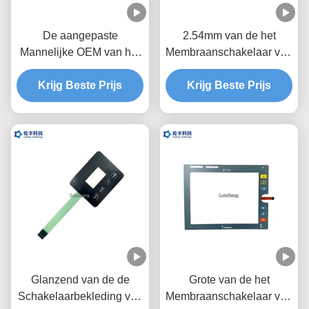
De aangepaste
2.54mm van de het
Mannelijke OEM van het
Membraanschakelaar van
de
Hoogteleds het
Schakelaartoetsenbord
Krijg Beste Prijs
Toetsenbord Transparant
Krijg Beste Prijs
van het
Zwart Venster
Beëindigenmembraan
Dienst Één Knoop
Glanzend van de de
Grote van de het
Schakelaarbekleding van
Membraanschakelaar van