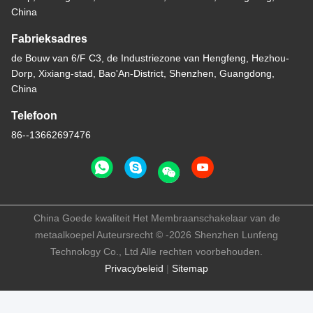
China
Fabrieksadres
de Bouw van 6/F C3, de Industriezone van Hengfeng, Hezhou-
Dorp, Xixiang-stad, Bao'An-District, Shenzhen, Guangdong,
China
Telefoon
86--13662697476
China Goede kwaliteit Het Membraanschakelaar van de
metaalkoepel Auteursrecht © -2026 Shenzhen Lunfeng
Technology Co., Ltd Alle rechten voorbehouden.
Privacybeleid
|
Sitemap