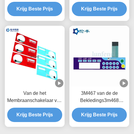
het Oppervlakte Tastbaar
de Vensterfpc Kabel
Membraan Transparant
Krijg Beste Prijs
LEIDENE van de de
Krijg Beste Prijs
LCD Venster
Bekledingsdouane LGF
Van de het
3M467 van de de
Membraanschakelaar van
Bekledings3m468
de Custumedrukknop de
Beveiliging van de
Bekleding van de het
Krijg Beste Prijs
membraanschakelaar de
Krijg Beste Prijs
Toetsenbordral Kleur
Bekleding van het de
Laagcontrolebord