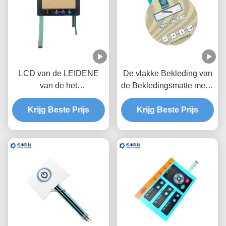
LCD van de LEIDENE
De vlakke Bekleding van
van de het
de Bekledingsmatte metal
Membraanschakelaar
dome touch panel van de
Beveiligingslaag de
Krijg Beste Prijs
Membraanschakelaar
Krijg Beste Prijs
Bekledings Grafische
RAL Kleur