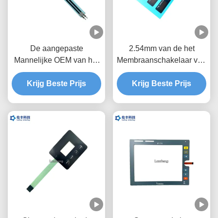
De aangepaste
2.54mm van de het
Mannelijke OEM van het
Membraanschakelaar van
de
Hoogteleds het
Schakelaartoetsenbord
Krijg Beste Prijs
Toetsenbord Transparant
Krijg Beste Prijs
van het
Zwart Venster
Beëindigenmembraan
Dienst Één Knoop