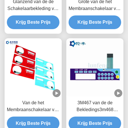
Glanzend van de de
Grote van de het
Schakelaarbekleding van
Membraanschakelaar van
het Oppervlakte Tastbaar
de Vensterfpc Kabel
Membraan Transparant
Krijg Beste Prijs
LEIDENE van de de
Krijg Beste Prijs
LCD Venster
Bekledingsdouane LGF
Van de het
3M467 van de de
Membraanschakelaar van
Bekledings3m468
de Custumedrukknop de
Beveiliging van de
Bekleding van de het
Krijg Beste Prijs
membraanschakelaar de
Krijg Beste Prijs