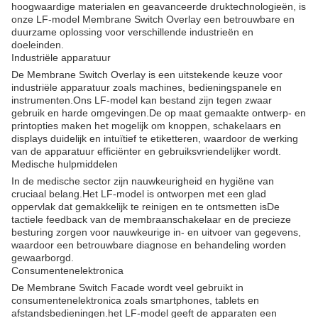
hoogwaardige materialen en geavanceerde druktechnologieën, is
onze LF-model Membrane Switch Overlay een betrouwbare en
duurzame oplossing voor verschillende industrieën en
doeleinden.
Industriële apparatuur
De Membrane Switch Overlay is een uitstekende keuze voor
industriële apparatuur zoals machines, bedieningspanele en
instrumenten.Ons LF-model kan bestand zijn tegen zwaar
gebruik en harde omgevingen.De op maat gemaakte ontwerp- en
printopties maken het mogelijk om knoppen, schakelaars en
displays duidelijk en intuïtief te etiketteren, waardoor de werking
van de apparatuur efficiënter en gebruiksvriendelijker wordt.
Medische hulpmiddelen
In de medische sector zijn nauwkeurigheid en hygiëne van
cruciaal belang.Het LF-model is ontworpen met een glad
oppervlak dat gemakkelijk te reinigen en te ontsmetten isDe
tactiele feedback van de membraanschakelaar en de precieze
besturing zorgen voor nauwkeurige in- en uitvoer van gegevens,
waardoor een betrouwbare diagnose en behandeling worden
gewaarborgd.
Consumentenelektronica
De Membrane Switch Facade wordt veel gebruikt in
consumentenelektronica zoals smartphones, tablets en
afstandsbedieningen.het LF-model geeft de apparaten een