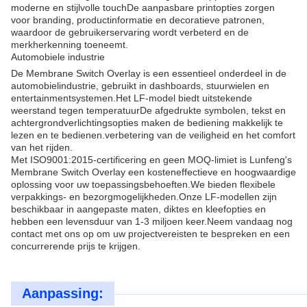
moderne en stijlvolle touchDe aanpasbare printopties zorgen
voor branding, productinformatie en decoratieve patronen,
waardoor de gebruikerservaring wordt verbeterd en de
merkherkenning toeneemt.
Automobiele industrie
De Membrane Switch Overlay is een essentieel onderdeel in de
automobielindustrie, gebruikt in dashboards, stuurwielen en
entertainmentsystemen.Het LF-model biedt uitstekende
weerstand tegen temperatuurDe afgedrukte symbolen, tekst en
achtergrondverlichtingsopties maken de bediening makkelijk te
lezen en te bedienen.verbetering van de veiligheid en het comfort
van het rijden.
Met ISO9001:2015-certificering en geen MOQ-limiet is Lunfeng's
Membrane Switch Overlay een kosteneffectieve en hoogwaardige
oplossing voor uw toepassingsbehoeften.We bieden flexibele
verpakkings- en bezorgmogelijkheden.Onze LF-modellen zijn
beschikbaar in aangepaste maten, diktes en kleefopties en
hebben een levensduur van 1-3 miljoen keer.Neem vandaag nog
contact met ons op om uw projectvereisten te bespreken en een
concurrerende prijs te krijgen.
Aanpassing: