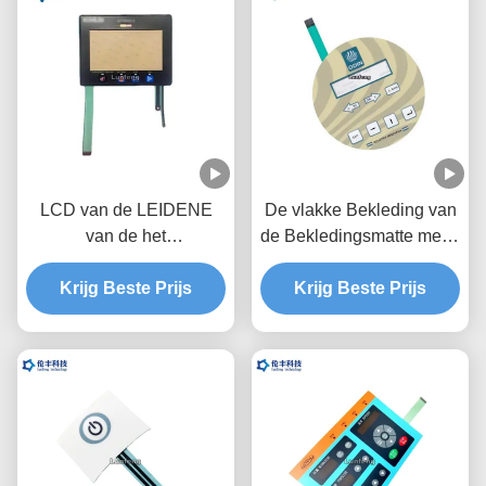
LCD van de LEIDENE
De vlakke Bekleding van
van de het
de Bekledingsmatte metal
Membraanschakelaar
dome touch panel van de
Beveiligingslaag de
Krijg Beste Prijs
Membraanschakelaar
Krijg Beste Prijs
Bekledings Grafische
RAL Kleur