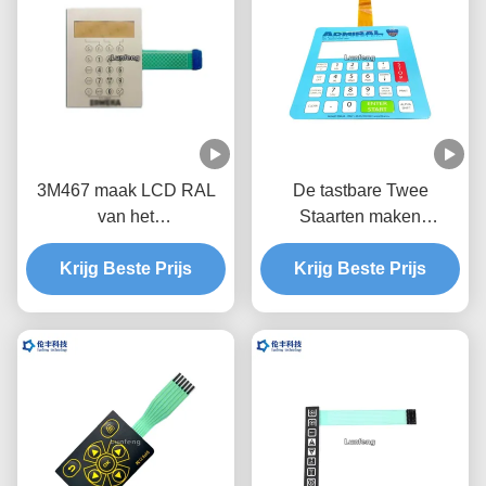
3M467 maak LCD RAL
De tastbare Twee
van het
Staarten maken
Membraantoetsenbord
Membraanschakelaar,
het In reliëf maken
Krijg Beste Prijs
Krijg Beste Prijs
LCD de
Membraanschakelaar
Aanrakingsschakelaar
waterdicht
van het
Venstermembraan
waterdicht