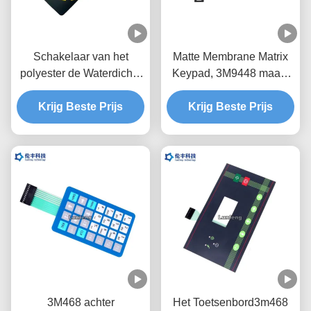
Schakelaar van het
Matte Membrane Matrix
polyester de Waterdichte
Keypad, 3M9448 maakt
Membraan, 3M9448-het
Membraantoetsenbord
Krijg Beste Prijs
In reliëf maken
Krijg Beste Prijs
waterdicht
Membraanschakelaar
3M468 achter
Het Toetsenbord3m468