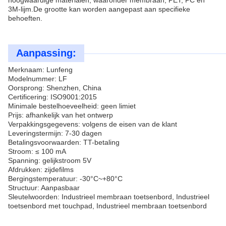
hoogwaardige materialen, waaronder membraan, PET, PC en
3M-lijm.De grootte kan worden aangepast aan specifieke
behoeften.
Aanpassing:
Merknaam: Lunfeng
Modelnummer: LF
Oorsprong: Shenzhen, China
Certificering: ISO9001:2015
Minimale bestelhoeveelheid: geen limiet
Prijs: afhankelijk van het ontwerp
Verpakkingsgegevens: volgens de eisen van de klant
Leveringstermijn: 7-30 dagen
Betalingsvoorwaarden: TT-betaling
Stroom: ≤ 100 mA
Spanning: gelijkstroom 5V
Afdrukken: zijdefilms
Bergingstemperatuur: -30°C~+80°C
Structuur: Aanpasbaar
Sleutelwoorden: Industrieel membraan toetsenbord, Industrieel
toetsenbord met touchpad, Industrieel membraan toetsenbord