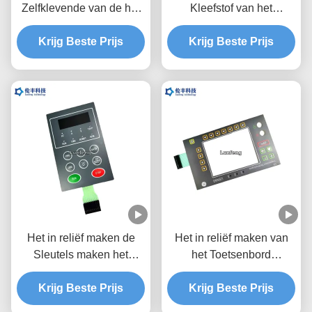
Zelfklevende van de het
Kleefstof van het
Membraanschakelaar van
transparante LEIDEN
de Metaalkoepel het
Krijg Beste Prijs
LCD Venster Waterdichte
Krijg Beste Prijs
Schermdruk
Membraan
Het in reliëf maken de
Het in reliëf maken van
Sleutels maken het
het Toetsenbord
Mechanische
LEIDENE van het
Toetsenbord van de
Krijg Beste Prijs
Krijg Beste Prijs
Schakelaar het
Membraanschakelaar
Waterdichte Membraan