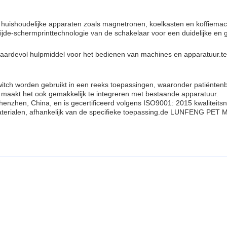
uishoudelijke apparaten zoals magnetronen, koelkasten en koffiemach
e-schermprinttechnologie van de schakelaar voor een duidelijke en gem
ardevol hulpmiddel voor het bedienen van machines en apparatuur.ter
 worden gebruikt in een reeks toepassingen, waaronder patiëntenb
r maakt het ook gemakkelijk te integreren met bestaande apparatuur.
hen, China, en is gecertificeerd volgens ISO9001: 2015 kwaliteits
erialen, afhankelijk van de specifieke toepassing.de LUNFENG PET Me