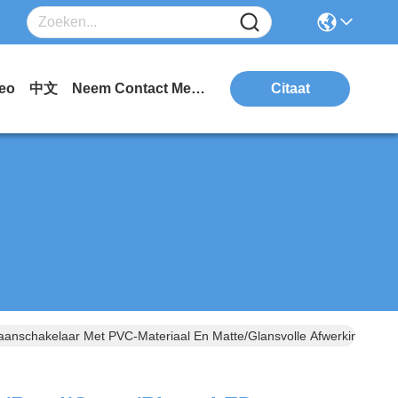
eo
中文
Neem Contact Met Ons Op.
Citaat
anschakelaar Met PVC-Materiaal En Matte/glansvolle Afwerking