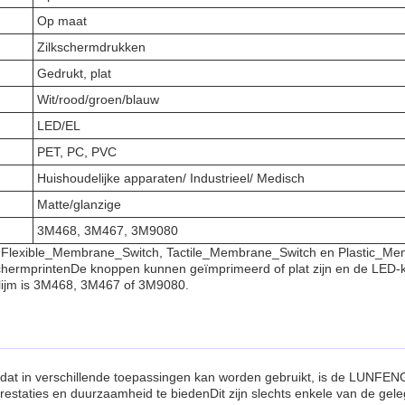
Op maat
Zilkschermdrukken
Gedrukt, plat
Wit/rood/groen/blauw
LED/EL
PET, PC, PVC
Huishoudelijke apparaten/ Industrieel/ Medisch
Matte/glanzige
3M468, 3M467, 3M9080
cten Flexible_Membrane_Switch, Tactile_Membrane_Switch en Plastic_
chermprintenDe knoppen kunnen geïmprimeerd of plat zijn en de LED-kle
 lijm is 3M468, 3M467 of 3M9080.
t dat in verschillende toepassingen kan worden gebruikt, is de LUNF
staties en duurzaamheid te biedenDit zijn slechts enkele van de ge