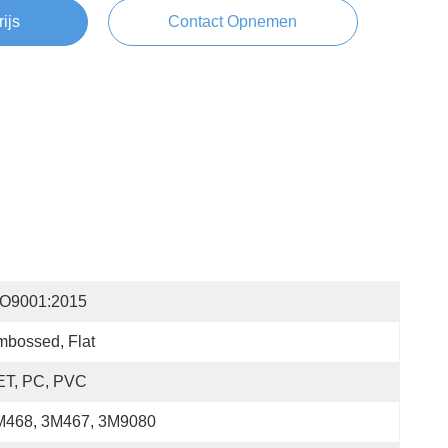
rijs
Contact Opnemen
SO9001:2015
bossed, Flat
ET, PC, PVC
M468, 3M467, 3M9080