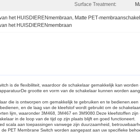
Surface Treatment:
Ma
r van het HUISDIERENmembraan
, 
Matte PET-membraanschakel
ar van het HUISDIERENmembraan
h is de flexibiliteit, waardoor de schakelaar gemakkelijk kan worden
e apparatuurDe grootte en vorm van de schakelaar kunnen worden aange
.
die is ontworpen om gemakkelijk te gebruiken en te bedienen.een laag
 bedienen, en de laag van de kleefstof wordt gebruikt om de schakelaar
orten lijm, waaronder 3M468, 3M467 en 3M9080.Deze kleefstoffen zij
laar in de loop van de tijd op zijn plaats blijft en goed functioneert.
 scala aan toepassingen vanwege zijn duurzaamheid, betrouwbaarheid e
kan de PET Membrane Switch worden aangepast aan uw specifieke beho