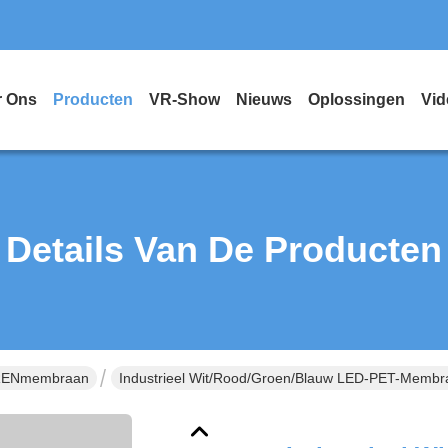
r Ons
Producten
VR-Show
Nieuws
Oplossingen
Vid
Details Van De Producten
ERENmembraan
Industrieel Wit/rood/groen/blauw LED-PET-Membra