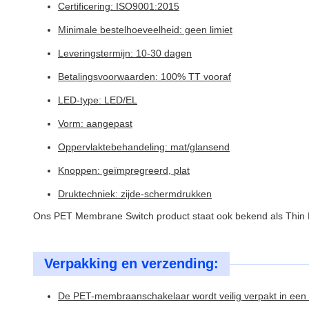
Certificering: ISO9001:2015
Minimale bestelhoeveelheid: geen limiet
Leveringstermijn: 10-30 dagen
Betalingsvoorwaarden: 100% TT vooraf
LED-type: LED/EL
Vorm: aangepast
Oppervlaktebehandeling: mat/glansend
Knoppen: geïmpregreerd, plat
Druktechniek: zijde-schermdrukken
Ons PET Membrane Switch product staat ook bekend als Thin 
Verpakking en verzending:
De PET-membraanschakelaar wordt veilig verpakt in een