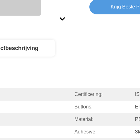
Krijg Beste P
ctbeschrijving
Certificering:
I
Buttons:
Em
Material:
P
Adhesive:
3