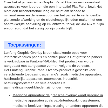
Over het algemeen is de Graphic Panel Overlay een essentieel
accessoire voor iedereen die een Interactief Flat Panel bezit.Het
biedt een beschermende laag die helpt om schade te
minimaliseren en de levensduur van het paneel te verlengenDe
glanzende afwerking en de sleutelmogelijkheden maken het een
aantrekkelijke aanvulling op elk ontwerp, terwijl de 3M 467MP-lijm
ervoor zorgt dat het stevig op zijn plaats blijft.
Toepassingen:
Lunfeng Graphic Overlay is een uitstekende optie voor
interactieve touch panels en control panels.Het grafische paneel
is verkrijgbaar in Pantone/RAL-kleurHet product kan worden
aangepast met aangepaste vormen volgens de vereiste.
Het Lunfeng Graphic Panel Overlay-product is geschikt voor
verschillende toepassingsscenario's, zoals medische apparaten,
huishoudelijke apparaten, automotive, industriële
besturingssystemen en vele anderen.De
aanmeldingsmogelijkheden zijn onder meer::
Medische apparaten: de grafische overlay wordt gebruikt in
medische apparaten zoals patiëntenbewakingssystemen,
medische beeldvormingsuitrusting en andere apparaten die