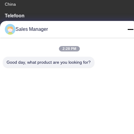
China
Telefoon
86--13662697476
Sales Manager
2:28 PM
China Goede kwaliteit Het Membraanschakelaar van de
Good day, what product are you looking for?
metaalkoepel Auteursrecht © -2026 Shenzhen Lunfeng
Technology Co., Ltd Alle rechten voorbehouden.
Privacybeleid
|
Sitemap