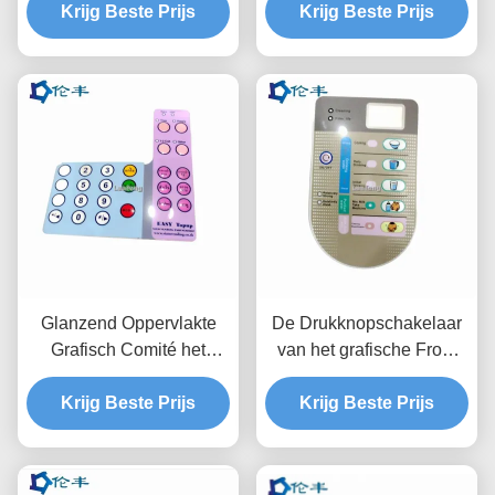
Comité PC van het
Krijg Beste Prijs
Krijg Beste Prijs
RoHSpc Lexan
Bekledings Grafische
Polycarbonaat Grafische
HUISDIER
Bekledingen
Glanzend Oppervlakte
De Drukknopschakelaar
Grafisch Comité het
van het grafische Front
Aangepaste
Panel Overlay-LEIDEN
besturingselementcomité
Krijg Beste Prijs
LCD Venstermembraan
Krijg Beste Prijs
van Bekledings Tastbaar
Knoop In reliëf gemaakt
Sleutels