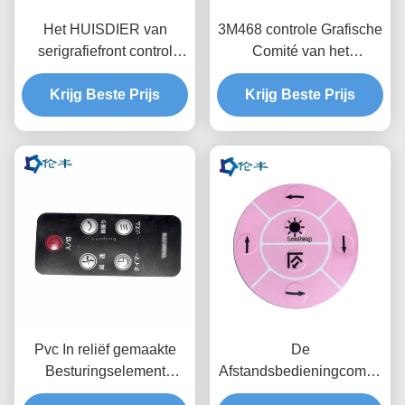
Het HUISDIER van
3M468 controle Grafische
serigrafiefront control
Comité van het
panel graphic drukte
HUISDIERENpc van de
digitaal Bekledingen
Krijg Beste Prijs
Bekledingsdruk Rode
Krijg Beste Prijs
Transparant
Pvc In reliëf gemaakte
De
Besturingselement
Afstandsbedieningcomité
Opdrachtknop Grafische
3M467 Pantone van