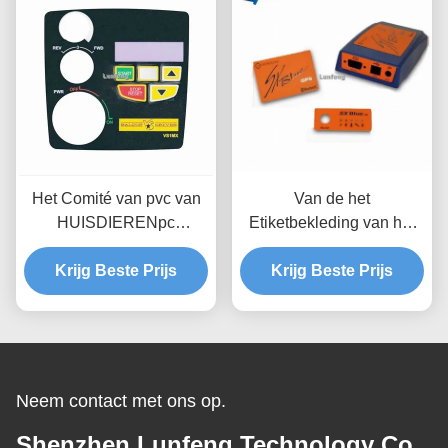
Het Comité van pvc van
Van de het
HUISDIERENpc
Etiketbekleding van het
Grafische Bekledingslcd
matrijzenknipsel de Druk
Krijg Beste Prijs
3M467 Douane
Krijg Beste Prijs
van het
Industriële
HUISDIERENlexan
Configuratieschermen
3M468MP Control Panel
Overlay
Neem contact met ons op.
Shenzhen Lunfeng Technology Co.,