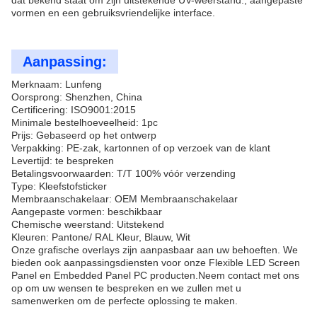
dat bekend staat om zijn uitstekende UV-weerstand., aangepaste
vormen en een gebruiksvriendelijke interface.
Aanpassing:
Merknaam: Lunfeng
Oorsprong: Shenzhen, China
Certificering: ISO9001:2015
Minimale bestelhoeveelheid: 1pc
Prijs: Gebaseerd op het ontwerp
Verpakking: PE-zak, kartonnen of op verzoek van de klant
Levertijd: te bespreken
Betalingsvoorwaarden: T/T 100% vóór verzending
Type: Kleefstofsticker
Membraanschakelaar: OEM Membraanschakelaar
Aangepaste vormen: beschikbaar
Chemische weerstand: Uitstekend
Kleuren: Pantone/ RAL Kleur, Blauw, Wit
Onze grafische overlays zijn aanpasbaar aan uw behoeften. We
bieden ook aanpassingsdiensten voor onze Flexible LED Screen
Panel en Embedded Panel PC producten.Neem contact met ons
op om uw wensen te bespreken en we zullen met u
samenwerken om de perfecte oplossing te maken.