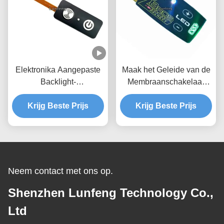
Elektronika Aangepaste
Maak het Geleide van de
Backlight-
Membraanschakelaar
Membraanschakelaar met
Tastbare Achter Lichte
Krijg Beste Prijs
Etiketstickers
LGF Ontwerp van het
Krijg Beste Prijs
Metaalkoepels waterdicht
Neem contact met ons op.
Shenzhen Lunfeng Technology Co.,
Ltd