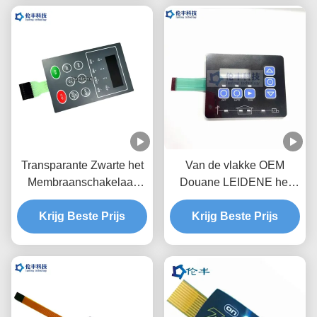
Transparante Zwarte het
Van de vlakke OEM
Membraanschakelaar
Douane LEIDENE het
0.18mm van Vensterleds
Kader
Backlight HUISDIER
Krijg Beste Prijs
Membraanschakelaar met
Krijg Beste Prijs
het In reliëf maken van
Sleutels