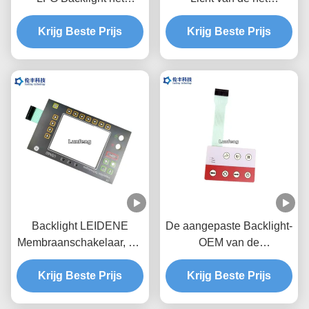
Stootkussen3m468
Membraanschakelaar van
Krijg Beste Prijs
Kleefstof van de
Filmbacklight Waterdicht
Krijg Beste Prijs
Membraanschakelaar
HUISDIER 0,188
Backlight LEIDENE
De aangepaste Backlight-
Membraanschakelaar, het
OEM van de
Membraanschakelaar van
Membraanschakelaar
de Metaalkoepel met
Krijg Beste Prijs
Krijg Beste Prijs
Kleur van de
Gaten
Dienstpantone