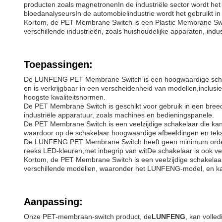
producten zoals magnetronenIn de industriële sector wordt het
bloedanalyseursIn de automobielindustrie wordt het gebruikt 
Kortom, de PET Membrane Switch is een Plastic Membrane Swit
verschillende industrieën, zoals huishoudelijke apparaten, in
Toepassingen:
De LUNFENG PET Membrane Switch is een hoogwaardige schake
en is verkrijgbaar in een verscheidenheid van modellen,inclus
hoogste kwaliteitsnormen.
De PET Membrane Switch is geschikt voor gebruik in een breed
industriële apparatuur, zoals machines en bedieningspanele.
De PET Membrane Switch is een veelzijdige schakelaar die kan
waardoor op de schakelaar hoogwaardige afbeeldingen en tek
De LUNFENG PET Membrane Switch heeft geen minimum orderhoev
reeks LED-kleuren,met inbegrip van witDe schakelaar is ook ve
Kortom, de PET Membrane Switch is een veelzijdige schakelaar 
verschillende modellen, waaronder het LUNFENG-model, en ka
Aanpassing:
Onze PET-membraan-switch product, de
LUNFENG
, kan volle