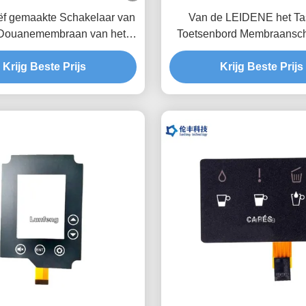
iëf gemaakte Schakelaar van
Van de LEIDENE het Ta
 Douanemembraan van het
Toetsenbord Membraansch
nhuisdier met Glanzende
Zwarte LCD de Koepel T
Krijg Beste Prijs
Oppervlakte
Schakelaar van het Venst
Krijg Beste Prijs