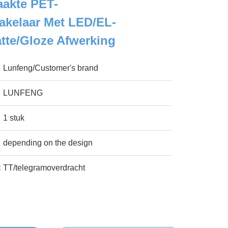
akte PET-
kelaar Met LED/EL-
atte/Gloze Afwerking
Lunfeng/Customer's brand
LUNFENG
1 stuk
depending on the design
:
TT/telegramoverdracht