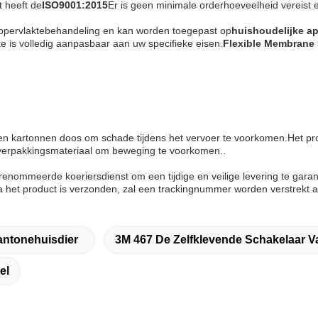
t heeft de
ISO9001:2015
Er is geen minimale orderhoeveelheid vereist en
ppervlaktebehandeling en kan worden toegepast op
huishoudelijke ap
e is volledig aanpasbaar aan uw specifieke eisen.
Flexible Membrane 
en kartonnen doos om schade tijdens het vervoer te voorkomen.Het pr
t verpakkingsmateriaal om beweging te voorkomen..
nommeerde koeriersdienst om een tijdige en veilige levering te gar
 het product is verzonden, zal een trackingnummer worden verstrekt 
antonehuisdier
3M 467 De Zelfklevende Schakelaar 
el