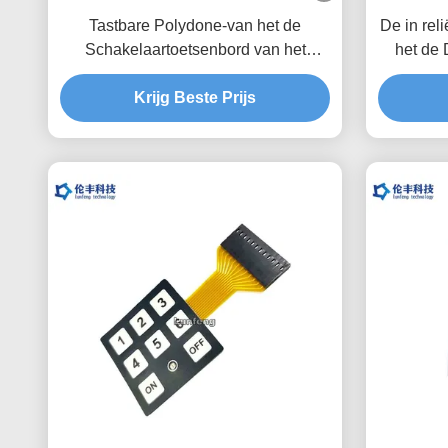
Tastbare Polydone-van het de
De in rel
Schakelaartoetsenbord van het
het de
HUISDIERENmembraan van het de
Knope
Bekledingsmetaal de
Krijg Beste Prijs
Koepelmedische apparatuur