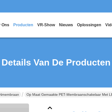
r Ons
Producten
VR-Show
Nieuws
Oplossingen
Vid
Details Van De Producten
ENmembraan
Op Maat Gemaakte PET-Membraanschakelaar Met LED/