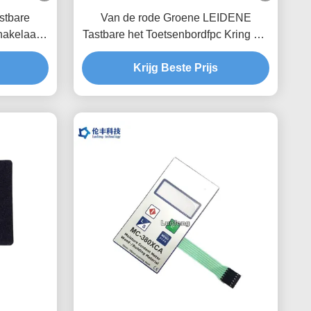
stbare
Van de rode Groene LEIDENE
akelaar,
Tastbare het Toetsenbordfpc Kring 3M
astbare
Adhesive Membraanschakelaar
ermetaal
Krijg Beste Prijs