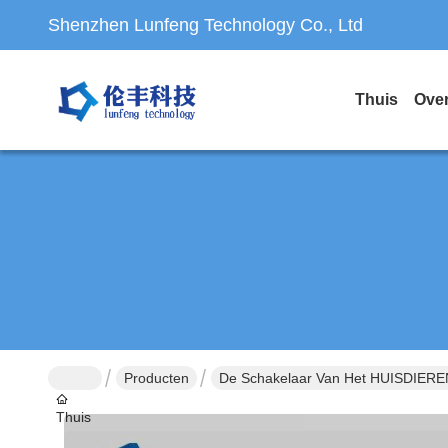
Shenzhen Lunfeng Technology Co., Ltd
Thuis
Ove
Producten
De Schakelaar Van Het HUISDIER
Thuis