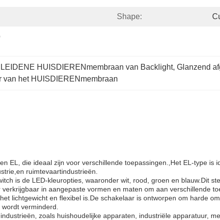
Shape:
C
 
et LEIDENE HUISDIERENmembraan van Backlight
, 
Glanzend a
ar van het HUISDIERENmembraan
 EL, die ideaal zijn voor verschillende toepassingen.,Het EL-type is 
trie,en ruimtevaartindustrieën.
h is de LED-kleuropties, waaronder wit, rood, groen en blauw.Dit ste
 verkrijgbaar in aangepaste vormen en maten om aan verschillende to
t lichtgewicht en flexibel is.De schakelaar is ontworpen om harde o
 wordt verminderd.
ndustrieën, zoals huishoudelijke apparaten, industriële apparatuur, me