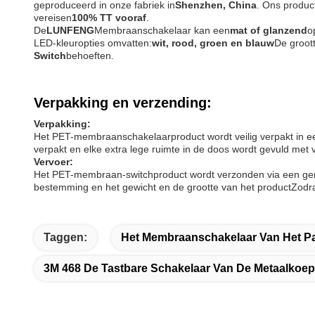
geproduceerd in onze fabriek in
Shenzhen, China
. Ons produc
vereisen
100% TT vooraf
.
De
LUNFENG
Membraanschakelaar kan een
mat of glanzend
o
LED-kleuropties omvatten:
wit, rood, groen en blauw
De groott
Switch
behoeften.
Verpakking en verzending:
Verpakking:
Het PET-membraanschakelaarproduct wordt veilig verpakt in e
verpakt en elke extra lege ruimte in de doos wordt gevuld me
Vervoer:
Het PET-membraan-switchproduct wordt verzonden via een gere
bestemming en het gewicht en de grootte van het productZodra
Taggen:
Het Membraanschakelaar Van Het P
3M 468 De Tastbare Schakelaar Van De Metaalkoep