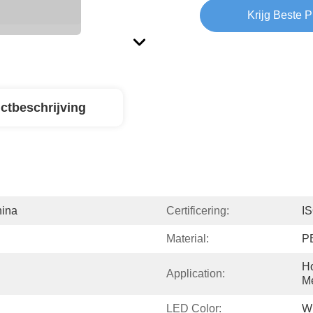
Krijg Beste P
ctbeschrijving
hina
Certificering:
I
Material:
P
Ho
Application:
Me
LED Color:
Wh