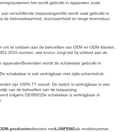
seringssystemen.het wordt gebruikt in apparaten zoals
aan verschillende toepassingenHet wordt vaak gebruikt in
wege de betrouwbaarheid, duurzaamheid en lange levensduur.
en om te voldoen aan de behoeften van OEM en ODM klanten,
001:2015-normen, wat ervoor zorgt dat hij voldoet aan de
e apparatenBovendien wordt de schakelaar gebruikt in
e schakelaar is ook verkrijgbaar met zijde-schermdruk,
en zijn 100% TT vooraf. De switch is verkrijgbaar in een
elijk van de behoeften van de toepassing.
ceerd volgens ISO9001De schakelaar is verkrijgbaar in
n.
ODM-producten
diensten met
LUNFENG
als modelnummer,