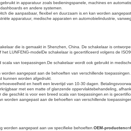
 gebruikt in apparatuur zoals bedieningspanele, machines en automati
in dashboards en andere systemen.
ch die aanpasbaar, flexibel en duurzaam is.en kan worden aangepast 
dustriële apparatuur, medische apparaten en automobielindustrie, van
laar die is gemaakt in Shenzhen, China. De schakelaar is ontworp
ief het LUNFENG-modelDe schakelaar is gecertificeerd volgens de ISO9
 scala van toepassingen.De schakelaar wordt ook gebruikt in medisch
 worden aangepast aan de behoeften van verschillende toepassingen.D
st kunnen worden afgedrukt.
eelheid en heeft een levertijd van 10-30 dagen. Betalingsvoorwaard
rkrijgbaar met een matte of glanzende oppervlaktebehandeling, afhank
die geschikt is voor een breed scala van toepassingen.en is gecertifi
n worden aangepast aan de behoeften van verschillende toepassinge
dig worden aangepast aan uw specifieke behoeften.
OEM-producten
en