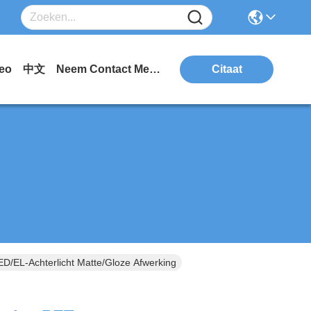
eo
中文
Neem Contact Met Ons Op.
Citaat
EL-Achterlicht Matte/Gloze Afwerking