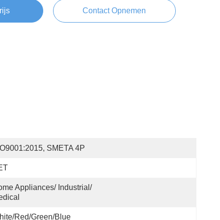
rijs
Contact Opnemen
SO9001:2015, SMETA 4P
ET
me Appliances/ Industrial/ 
dical
ite/Red/Green/Blue