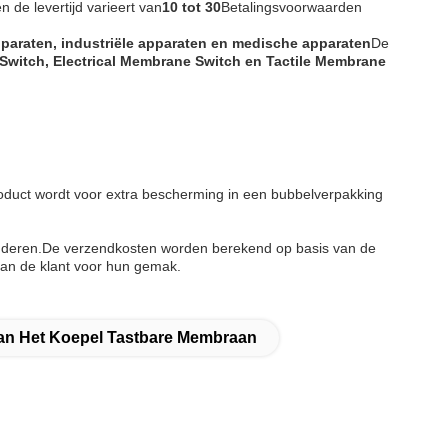
 de levertijd varieert van
10 tot 30
Betalingsvoorwaarden
paraten, industriële apparaten en medische apparaten
De
Switch, Electrical Membrane Switch en Tactile Membrane
oduct wordt voor extra bescherming in een bubbelverpakking
anderen.De verzendkosten worden berekend op basis van de
aan de klant voor hun gemak.
Van Het Koepel Tastbare Membraan