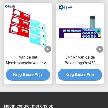
Van de het
3M467 van de de
Membraanschakelaar van
Bekledings3m468
de Custumedrukknop de
Beveiliging van de
Bekleding van de het
Krijg Beste Prijs
membraanschakelaar de
Krijg Beste Prijs
Toetsenbordral Kleur
Bekleding van het de
Laagcontrolebord
Neem contact met ons op.