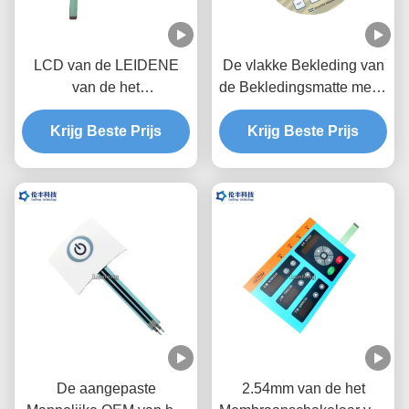
LCD van de LEIDENE
De vlakke Bekleding van
van de het
de Bekledingsmatte metal
Membraanschakelaar
dome touch panel van de
Beveiligingslaag de
Krijg Beste Prijs
Membraanschakelaar
Krijg Beste Prijs
Bekledings Grafische
RAL Kleur
De aangepaste
2.54mm van de het