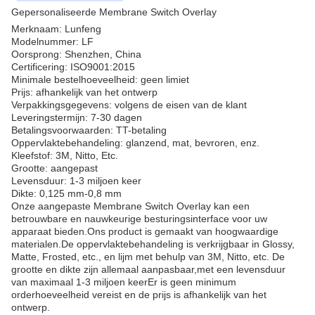
Gepersonaliseerde Membrane Switch Overlay
Merknaam: Lunfeng
Modelnummer: LF
Oorsprong: Shenzhen, China
Certificering: ISO9001:2015
Minimale bestelhoeveelheid: geen limiet
Prijs: afhankelijk van het ontwerp
Verpakkingsgegevens: volgens de eisen van de klant
Leveringstermijn: 7-30 dagen
Betalingsvoorwaarden: TT-betaling
Oppervlaktebehandeling: glanzend, mat, bevroren, enz.
Kleefstof: 3M, Nitto, Etc.
Grootte: aangepast
Levensduur: 1-3 miljoen keer
Dikte: 0,125 mm-0,8 mm
Onze aangepaste Membrane Switch Overlay kan een
betrouwbare en nauwkeurige besturingsinterface voor uw
apparaat bieden.Ons product is gemaakt van hoogwaardige
materialen.De oppervlaktebehandeling is verkrijgbaar in Glossy,
Matte, Frosted, etc., en lijm met behulp van 3M, Nitto, etc. De
grootte en dikte zijn allemaal aanpasbaar,met een levensduur
van maximaal 1-3 miljoen keerEr is geen minimum
orderhoeveelheid vereist en de prijs is afhankelijk van het
ontwerp.