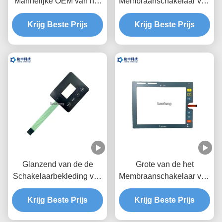
Mannelijke OEM van het
Membraanschakelaar van
de
Hoogteleds het
Schakelaartoetsenbord
Krijg Beste Prijs
Toetsenbord Transparant
Krijg Beste Prijs
van het
Zwart Venster
Beëindigenmembraan
Dienst Één Knoop
Glanzend van de de
Grote van de het
Schakelaarbekleding van
Membraanschakelaar van
het Oppervlakte Tastbaar
de Vensterfpc Kabel
Membraan Transparant
Krijg Beste Prijs
LEIDENE van de de
Krijg Beste Prijs
LCD Venster
Bekledingsdouane LGF