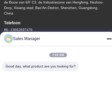
de Bouw van 6/F C3, de Industriezone van Hengfeng, Hezhou-
Dorp, Xixiang-stad, Bao'An-District, Shenzhen, Guangdong,
China
Telefoon
86--13662697476
Sales Manager
7:03 AM
China Goede kwaliteit Het Membraanschakelaar van de
metaalkoepel Auteursrecht © -2026 Shenzhen Lunfeng
Good day, what product are you looking for?
Technology Co., Ltd Alle rechten voorbehouden.
Privacybeleid
|
Sitemap