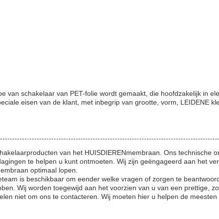
an schakelaar van PET-folie wordt gemaakt, die hoofdzakelijk in ele
 speciale eisen van de klant, met inbegrip van grootte, vorm, LEIDENE k
Schakelaarproducten van het HUISDIERENmembraan. Ons technische onde
gingen te helpen u kunt ontmoeten. Wij zijn geëngageerd aan het vers
embraan optimaal lopen.
ceteam is beschikbaar om eender welke vragen of zorgen te beantwoorde
 Wij worden toegewijd aan het voorzien van u van een prettige, zorg
zelen niet om ons te contacteren. Wij moeten hier u helpen de meesten