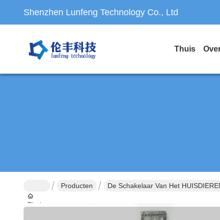
Shenzhen Lunfeng Technology Co., Ltd
Thuis
Ove
Producten
De Schakelaar Van Het HUISDIER
Thuis