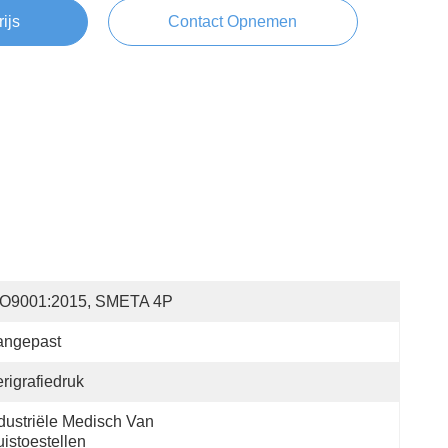
rijs
Contact Opnemen
SO9001:2015, SMETA 4P
angepast
rigrafiedruk
dustriële Medisch Van 
istoestellen