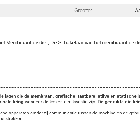
Grootte:
A
 
 het Membraanhuisdier
, 
De Schakelaar van het membraanhuisdier
de lagen die de
membraan
,
grafische
,
tastbare
,
stijve
en
statische
l
xibele kring
wanneer de kosten een kwestie zijn. De
gedrukte die kri
sche apparaten omdat zij communicatie tussen de machine en de gebr
 uitstrekken.