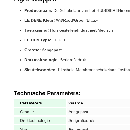
Productnaam:
De Schakelaar van het HUISDIERENmem
LEIDENE Kleur:
Wit/Rood/Groen/Blauw
Toepassing:
Huistoestellen/Industrieel/Medisch
LEIDEN Type:
LED/EL
Grootte:
Aangepast
Druktechnologie:
Serigrafiedruk
Sleutelwoorden:
Flexibele Membraanschakelaar, Tastb
Technische Parameters:
Parameters
Waarde
Grootte
Aangepast
Druktechnologie
Serigrafiedruk
Vorm
Aangepast