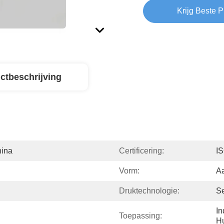
Krijg Beste P
ctbeschrijving
hina
Certificering:
I
Vorm:
A
Druktechnologie:
Se
In
Toepassing:
Hu