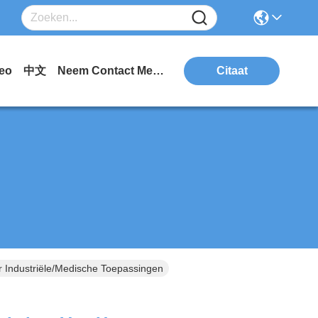
eo
中文
Neem Contact Met Ons Op.
Citaat
 Industriële/Medische Toepassingen