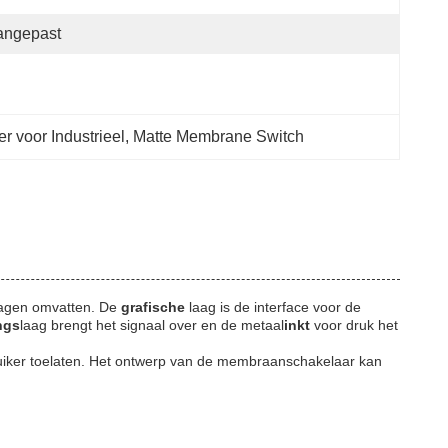
angepast
 voor Industrieel
, 
Matte Membrane Switch
agen omvatten. De
grafische
laag is de interface voor de
ngs
laag brengt het signaal over en de metaal
inkt
voor druk het
uiker toelaten. Het ontwerp van de membraanschakelaar kan