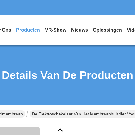
r Ons
Producten
VR-Show
Nieuws
Oplossingen
Vid
Details Van De Producten
ENmembraan
De Elektroschakelaar Van Het Membraanhuisdier Voor