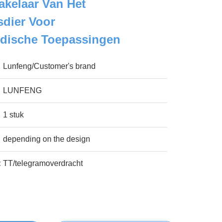
akelaar Van Het
dier Voor
edische Toepassingen
Lunfeng/Customer's brand
LUNFENG
1 stuk
depending on the design
:
TT/telegramoverdracht