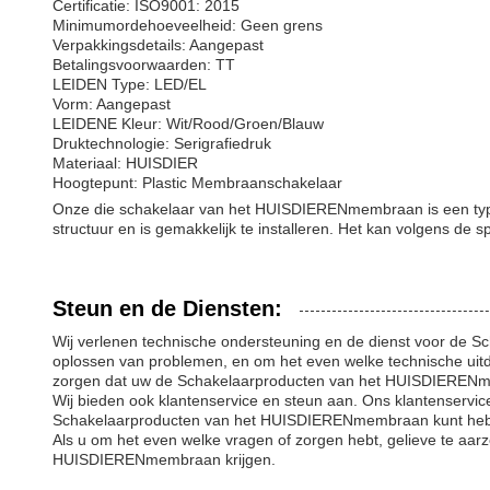
Certificatie: ISO9001: 2015
Minimumordehoeveelheid: Geen grens
Verpakkingsdetails: Aangepast
Betalingsvoorwaarden: TT
LEIDEN Type: LED/EL
Vorm: Aangepast
LEIDENE Kleur: Wit/Rood/Groen/Blauw
Druktechnologie: Serigrafiedruk
Materiaal: HUISDIER
Hoogtepunt: Plastic Membraanschakelaar
Onze die schakelaar van het HUISDIERENmembraan is een type v
structuur en is gemakkelijk te installeren. Het kan volgens de
Steun en de Diensten:
Wij verlenen technische ondersteuning en de dienst voor de 
oplossen van problemen, en om het even welke technische uitda
zorgen dat uw de Schakelaarproducten van het HUISDIERENm
Wij bieden ook klantenservice en steun aan. Ons klantenservi
Schakelaarproducten van het HUISDIERENmembraan kunt hebben.
Als u om het even welke vragen of zorgen hebt, gelieve te aar
HUISDIERENmembraan krijgen.