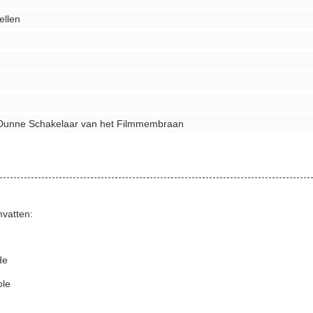
ellen
 Dunne Schakelaar van het Filmmembraan
mvatten:
de
ole