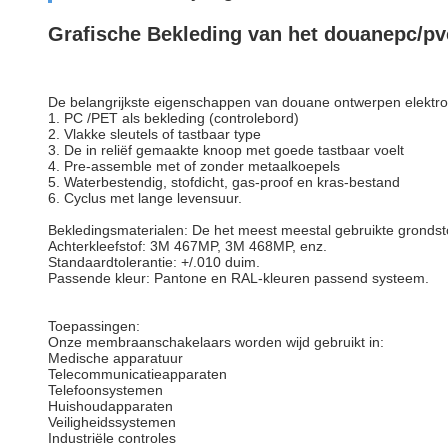
Grafische Bekleding van het douanepc/pv
De belangrijkste eigenschappen van douane ontwerpen elekt
1. PC /PET als bekleding (controlebord)
2. Vlakke sleutels of tastbaar type
3. De in reliëf gemaakte knoop met goede tastbaar voelt
4. Pre-assemble met of zonder metaalkoepels
5. Waterbestendig, stofdicht, gas-proof en kras-bestand
6. Cyclus met lange levensuur.
Bekledingsmaterialen: De het meest meestal gebruikte grondst
Achterkleefstof: 3M 467MP, 3M 468MP, enz.
Standaardtolerantie: +/.010 duim.
Passende kleur: Pantone en RAL-kleuren passend systeem.
Toepassingen:
Onze membraanschakelaars worden wijd gebruikt in:
Medische apparatuur
Telecommunicatieapparaten
Telefoonsystemen
Huishoudapparaten
Veiligheidssystemen
Industriële controles