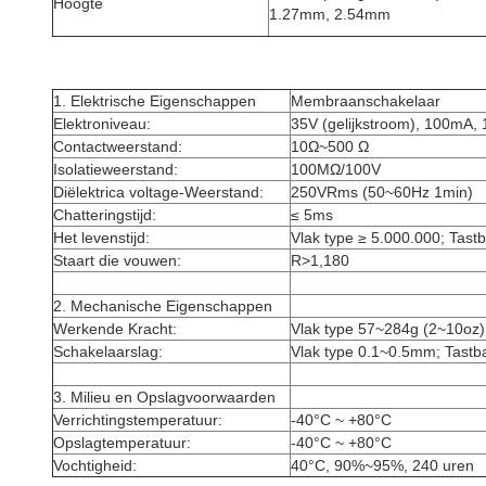
Hoogte
1.27mm, 2.54mm
1.
Elektrische Eigenschappen
Membraanschakelaar
Elektroniveau:
35V (gelijkstroom), 100mA,
Contactweerstand:
10Ω~500 Ω
Isolatieweerstand:
100MΩ/100V
Diëlektrica voltage-Weerstand:
250VRms (50~60Hz 1min)
Chatteringstijd:
≤ 5ms
Het levenstijd:
Vlak type ≥ 5.000.000; Tast
Staart die vouwen:
R>1,180
2.
Mechanische Eigenschappen
Werkende Kracht:
Vlak type 57~284g (2~10oz)
Schakelaarslag:
Vlak type 0.1~0.5mm; Tastb
3.
Milieu en Opslagvoorwaarden
Verrichtingstemperatuur:
-40°C ~ +80°C
Opslagtemperatuur:
-40°C ~ +80°C
Vochtigheid:
40°C, 90%~95%, 240 uren