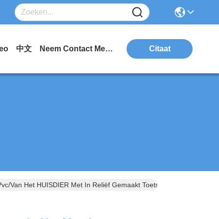
eo
中文
Neem Contact Met Ons Op.
Citaat
vc/van Het HUISDIER Met In Reliëf Gemaakt Toetsenbord