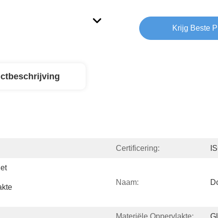
Krijg Beste P
ctbeschrijving
Certificering:
I
t 
Naam:
Do
kte 
Materiële Oppervlakte:
Gl