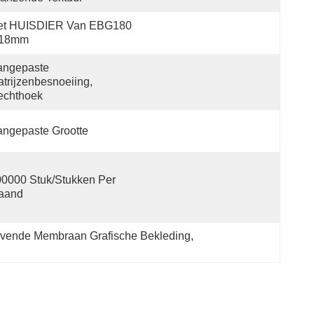
et HUISDIER Van EBG180 
.18mm
ngepaste 
trijzenbesnoeiing, 
echthoek
ngepaste Grootte
0000 Stuk/Stukken Per 
aand
evende Membraan Grafische Bekleding
, 