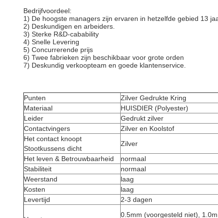
Bedrijfvoordeel:
1) De hoogste managers zijn ervaren in hetzelfde gebied 13 jaa
2) Deskundigen en arbeiders.
3) Sterke R&D-cabability
4) Snelle Levering
5) Concurrerende prijs
6) Twee fabrieken zijn beschikbaar voor grote orden
7) Deskundig verkoopteam en goede klantenservice.
Punten
Zilver Gedrukte Kring
Materiaal
HUISDIER (Polyester)
Leider
Gedrukt zilver
Contactvingers
Zilver en Koolstof
Het contact knoopt
Zilver
Stootkussens dicht
Het leven & Betrouwbaarheid
normaal
Stabiliteit
normaal
Weerstand
laag
Kosten
laag
Levertijd
2-3 dagen
0.5mm (voorgesteld niet), 1.0