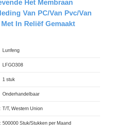
levende Het Membraan
leding Van PC/van Pvc/van
Met In Reliëf Gemaakt
Lunfeng
LFGO308
1 stuk
Onderhandelbaar
:
T/T, Western Union
:
500000 Stuk/Stukken per Maand