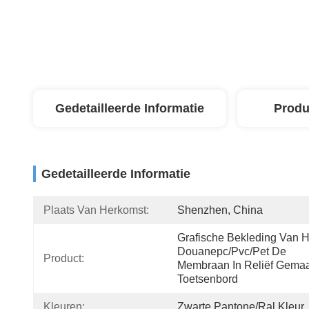
Gedetailleerde Informatie
Produ
Gedetailleerde Informatie
Plaats Van Herkomst:
Shenzhen, China
Grafische Bekleding Van He
Douanepc/pvc/pet De 
Product:
Membraan In Reliëf Gemaa
Toetsenbord
Kleuren:
Zwarte Pantone/ral Kleur,