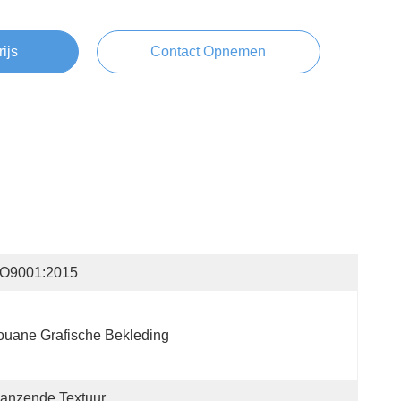
rijs
Contact Opnemen
SO9001:2015
uane Grafische Bekleding
anzende Textuur