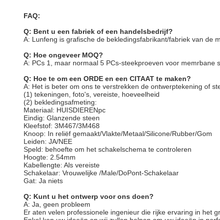
FAQ:
Q: Bent u een fabriek of een handelsbedrijf?
A: Lunfeng is grafische de bekledingsfabrikant/fabriek van de
Q: Hoe ongeveer MOQ?
A: PCs 1, maar normaal 5 PCs-steekproeven voor memrbane 
Q: Hoe te om een ORDE en een CITAAT te maken?
A: Het is beter om ons te verstrekken de ontwerptekening of 
(1) tekeningen, foto's, vereiste, hoeveelheid
(2) bekledingsafmeting:
Materiaal: HUISDIERENpc
Eindig: Glanzende steen
Kleefstof: 3M467/3M468
Knoop: In reliëf gemaakt/Vlakte/Metaal/Silicone/Rubber/Gom
Leiden: JA/NEE
Speld: behoefte om het schakelschema te controleren
Hoogte: 2.54mm
Kabellengte: Als vereiste
Schakelaar: Vrouwelijke /Male/DoPont-Schakelaar
Gat: Ja niets
Q: Kunt u het ontwerp voor ons doen?
A: Ja, geen probleem
Er aten velen professionele ingenieur die rijke ervaring in het