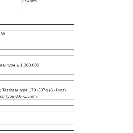
2.54mm
 1W
baar type ≥ 1.000.000
; Tastbaar type 170~397g (6~14oz)
aar type 0.6~1.5mm