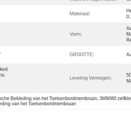
H
Materiaal:
0
Aa
Vorm:
Ma
R
 
GROOTTE:
Aa
ked 
ns 
50
Levering Vermogen:
M
fische Bekleding van het Toetsenbordmembraan
, 
3M9080 zelfkl
kleding van het Toetsenbordmembraan