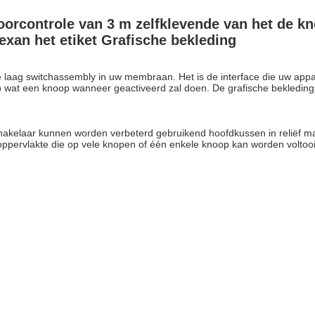
oorcontrole van 3 m zelfklevende van het de 
exan het etiket Grafische bekleding
 laag switchassembly in uw membraan. Het is de interface die uw appar
 op wat een knoop wanneer geactiveerd zal doen. De grafische bekledin
akelaar kunnen worden verbeterd gebruikend hoofdkussen in reliëf ma
n oppervlakte die op vele knopen of één enkele knoop kan worden voltooid