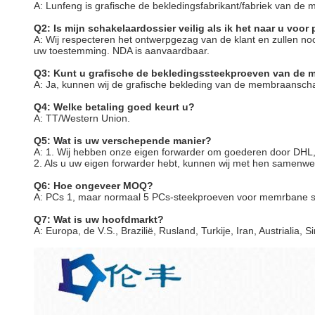
A: Lunfeng is grafische de bekledingsfabrikant/fabriek van de
Q2: Is mijn schakelaardossier veilig als ik het naar u voor
A: Wij respecteren het ontwerpgezag van de klant en zullen n
uw toestemming. NDA is aanvaardbaar.
Q3: Kunt u grafische de bekledingssteekproeven van de 
A: Ja, kunnen wij de grafische bekleding van de membraansch
Q4: Welke betaling goed keurt u?
A: TT/Western Union.
Q5: Wat is uw verschepende manier?
A: 1. Wij hebben onze eigen forwarder om goederen door DH
2. Als u uw eigen forwarder hebt, kunnen wij met hen samenwe
Q6: Hoe ongeveer MOQ?
A: PCs 1, maar normaal 5 PCs-steekproeven voor memrbane 
Q7: Wat is uw hoofdmarkt?
A: Europa, de V.S., Brazilië, Rusland, Turkije, Iran, Austrialia,