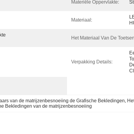
Materiële Oppervlakte:
St
L
Materiaal:
H
te 
Het Materiaal Van De Toetse
Ee
To
Verpakking Details:
De
Cl
ars van de matrijzenbesnoeiing de Grafische Bekledingen
, 
Het
he Bekledingen van de matrijzenbesnoeiing