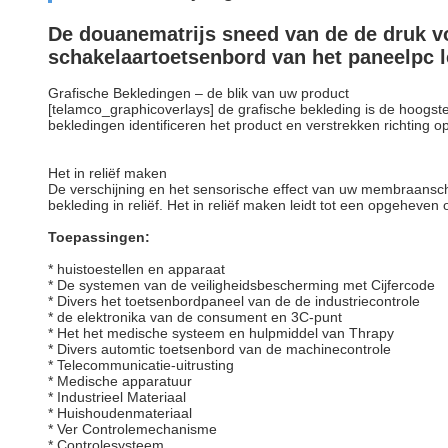
De douanematrijs sneed van de de druk v
schakelaartoetsenbord van het paneelpc l
Grafische Bekledingen – de blik van uw product
[telamco_graphicoverlays] de grafische bekleding is de hoogste
bekledingen identificeren het product en verstrekken richting
Het in reliëf maken
De verschijning en het sensorische effect van uw membraansch
bekleding in reliëf. Het in reliëf maken leidt tot een opgeheve
Toepassingen:
* huistoestellen en apparaat
* De systemen van de veiligheidsbescherming met Cijfercode
* Divers het toetsenbordpaneel van de de industriecontrole
* de elektronika van de consument en 3C-punt
* Het het medische systeem en hulpmiddel van Thrapy
* Divers automtic toetsenbord van de machinecontrole
* Telecommunicatie-uitrusting
* Medische apparatuur
* Industrieel Materiaal
* Huishoudenmateriaal
* Ver Controlemechanisme
* Controlesysteem