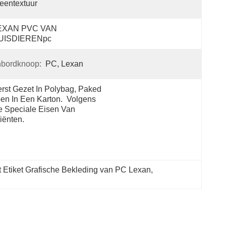
eentextuur
EXAN PVC VAN 
UISDIERENpc
nbordknoop:
PC, Lexan
rst Gezet In Polybag, Paked 
en In Een Karton.  Volgens 
 Speciale Eisen Van 
iënten.
 Etiket Grafische Bekleding van PC Lexan
, 