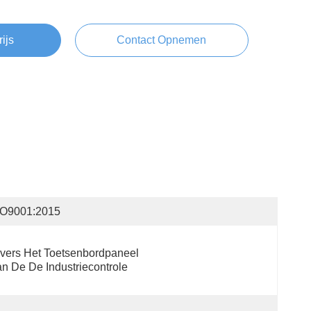
rijs
Contact Opnemen
SO9001:2015
vers Het Toetsenbordpaneel 
n De De Industriecontrole