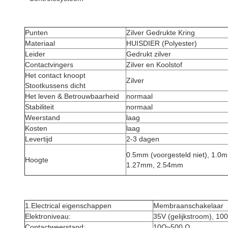
Punten
Zilver Gedrukte Kring
Materiaal
HUISDIER (Polyester)
Leider
Gedrukt zilver
Contactvingers
Zilver en Koolstof
Het contact knoopt
Zilver
Stootkussens dicht
Het leven & Betrouwbaarheid
normaal
Stabiliteit
normaal
Weerstand
laag
Kosten
laag
Levertijd
2-3 dagen
0.5mm (voorgesteld niet), 1.0
Hoogte
1.27mm, 2.54mm
1.Electrical eigenschappen
Membraanschakelaar
Elektroniveau:
35V (gelijkstroom), 1
Contactweerstand:
10Ω~500 Ω