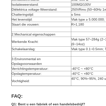
Isolatieweerstand:
100MΩ/100V
Diëlektrica voltage-Weerstand:
250VRms (50~60Hz 1m
Chatteringstijd:
≤ 5ms
Het levenstijd:
Vlak type ≥ 5.000.000;
Staart die vouwen:
R>1,180
2.Mechanical eigenschappen
Vlak type 57~284g (2~
Werkende Kracht:
(6~14oz)
Schakelaarslag:
Vlak type 0.1~0.5mm; 
3.Environmental en
Opslagvoorwaarden
Verrichtingstemperatuur:
-40°C ~ +80°C
Opslagtemperatuur:
-40°C ~ +80°C
40°C, 90%~95%, 240 u
Vochtigheid:
FAQ:
Q1: Bent u een fabriek of een handelsbedrijf?