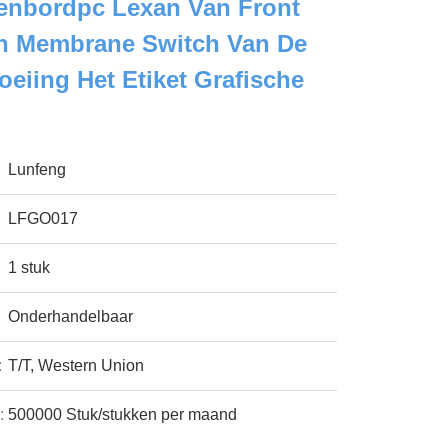
senbordpc Lexan Van Front
on Membrane Switch Van De
oeiing Het Etiket Grafische
Lunfeng
LFGO017
1 stuk
Onderhandelbaar
:
T/T, Western Union
:
500000 Stuk/stukken per maand