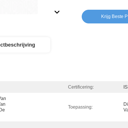
Krijg Beste P
ctbeschrijving
Certificering:
I
an 
an 
Di
Toepassing:
De 
Va