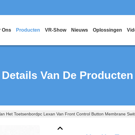
r Ons
Producten
VR-Show
Nieuws
Oplossingen
Vid
Details Van De Producten
an Het Toetsenbordpc Lexan Van Front Control Button Membrane Switc