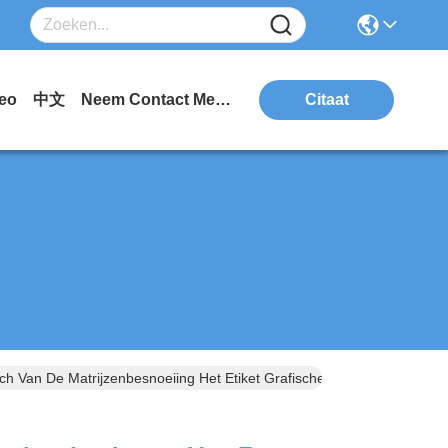
eo
中文
Neem Contact Met Ons Op.
Citaat
h Van De Matrijzenbesnoeiing Het Etiket Grafische Bekleding