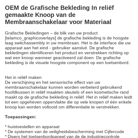
OEM de Grafische Bekleding In reliëf
gemaakte Knoop van de
Membraanschakelaar voor Materiaal
Grafische Bekledingen – de blik van uw product
[telamco_graphicoverlays] de grafische bekleding is de hoogste
laag switchassembly in uw membraan. Het is de interface die uw
apparaat aan het eind - gebruiker aansluit. De grafische
bekledingen identificeren het product en verstrekken richting op
wat een knoop wanneer geactiveerd zal doen. De grafische
bekleding is de visuele hoogste component op een toetsenbord.
Het in reliëf maken
De verschijning en het sensorische effect van uw
membraanschakelaar kunnen worden verbeterd gebruikend
hoofdkussen in reliëf maakten sleutels of een kosmetische rand
maakt op de grafische bekleding in reliëf. Het in reliëf maken leidt
tot een opgeheven oppervlakte die op vele knopen of één enkele
knoop kan worden voltooid om differentiatie te verstrekken.
Toepassingen:
* huistoestellen en apparaat
* De systemen van de veiligheidsbescherming met Cijfercode
* Divers het toetsenbordpaneel van de de industriecontrole