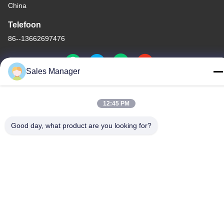
China
Telefoon
86--13662697476
Sales Manager
China Goede kwaliteit Het Membraanschakelaar van de
12:45 PM
metaalkoepel Auteursrecht © -2026 Shenzhen Lunfeng
Technology Co., Ltd Alle rechten voorbehouden.
Good day, what product are you looking for?
Privacybeleid
|
Sitemap