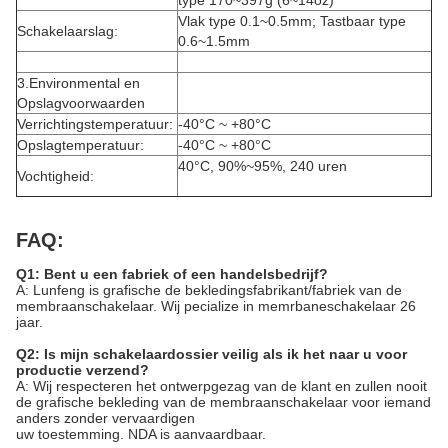
type 170~397g (6~14oz)
Vlak type 0.1~0.5mm; Tastbaar type
Schakelaarslag:
0.6~1.5mm
3.Environmental en
Opslagvoorwaarden
Verrichtingstemperatuur:
-40°C ~ +80°C
Opslagtemperatuur:
-40°C ~ +80°C
40°C, 90%~95%, 240 uren
Vochtigheid:
FAQ:
Q1: Bent u een fabriek of een handelsbedrijf?
A: Lunfeng is grafische de bekledingsfabrikant/fabriek van de
membraanschakelaar. Wij pecialize in memrbaneschakelaar 26
jaar.
Q2: Is mijn schakelaardossier veilig als ik het naar u voor
productie verzend?
A: Wij respecteren het ontwerpgezag van de klant en zullen nooit
de grafische bekleding van de membraanschakelaar voor iemand
anders zonder vervaardigen
uw toestemming. NDA is aanvaardbaar.