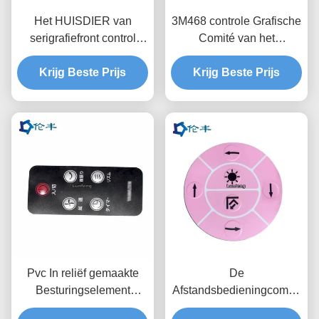
Het HUISDIER van
3M468 controle Grafische
serigrafiefront control
Comité van het
panel graphic drukte
HUISDIERENpc van de
digitaal Bekledingen
Krijg Beste Prijs
Bekledingsdruk Rode
Krijg Beste Prijs
Transparant
Pvc In reliëf gemaakte
De
Besturingselement
Afstandsbedieningcomité
Opdrachtknop Grafische
3M467 Pantone van