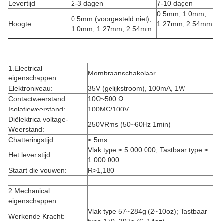
Levertijd
2-3 dagen
7-10 dagen
0.5mm, 1.0mm,
0.5mm (voorgesteld niet),
Hoogte
1.27mm, 2.54mm
1.0mm, 1.27mm, 2.54mm
1.Electrical
Membraanschakelaar
eigenschappen
Elektroniveau:
35V (gelijkstroom), 100mA, 1W
Contactweerstand:
10Ω~500 Ω
Isolatieweerstand:
100MΩ/100V
Diëlektrica voltage-
250VRms (50~60Hz 1min)
Weerstand:
Chatteringstijd:
≤ 5ms
Vlak type ≥ 5.000.000; Tastbaar type ≥
Het levenstijd:
1.000.000
Staart die vouwen:
R>1,180
2.Mechanical
eigenschappen
Vlak type 57~284g (2~10oz); Tastbaar
Werkende Kracht: