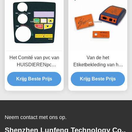
Het Comité van pvc van
Van de het
HUISDIERENpc
Etiketbekleding van het
Grafische Bekledingslcd
matrijzenknipsel de Druk
Krijg Beste Prijs
3M467 Douane
Krijg Beste Prijs
van het
Industriële
HUISDIERENlexan
Configuratieschermen
3M468MP Control Panel
Overlay
Neem contact met ons op.
Shenzhen Lunfeng Technology Co.,