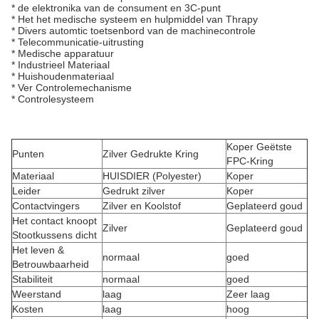
* de elektronika van de consument en 3C-punt
* Het het medische systeem en hulpmiddel van Thrapy
* Divers automtic toetsenbord van de machinecontrole
* Telecommunicatie-uitrusting
* Medische apparatuur
* Industrieel Materiaal
* Huishoudenmateriaal
* Ver Controlemechanisme
* Controlesysteem
Koper Geëtste
Punten
Zilver Gedrukte Kring
FPC-Kring
Materiaal
HUISDIER (Polyester)
Koper
Leider
Gedrukt zilver
Koper
Contactvingers
Zilver en Koolstof
Geplateerd goud
Het contact knoopt
Zilver
Geplateerd goud
Stootkussens dicht
Het leven &
normaal
goed
Betrouwbaarheid
Stabiliteit
normaal
goed
Weerstand
laag
Zeer laag
Kosten
laag
hoog