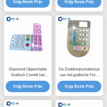
Comité PC van het
Krijg Beste Prijs
Krijg Beste Prijs
RoHSpc Lexan
Bekledings Grafische
Polycarbonaat Grafische
HUISDIER
Bekledingen
Glanzend Oppervlakte
De Drukknopschakelaar
Grafisch Comité het
van het grafische Front
Aangepaste
Panel Overlay-LEIDEN
besturingselementcomité
Krijg Beste Prijs
LCD Venstermembraan
Krijg Beste Prijs
van Bekledings Tastbaar
Knoop In reliëf gemaakt
Sleutels