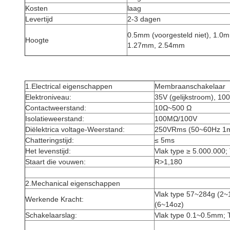
Kosten
laag
Levertijd
2-3 dagen
0.5mm (voorgesteld niet), 1.0
Hoogte
1.27mm, 2.54mm
1.Electrical eigenschappen
Membraanschakelaar
Elektroniveau:
35V (gelijkstroom), 1
Contactweerstand:
10Ω~500 Ω
Isolatieweerstand:
100MΩ/100V
Diëlektrica voltage-Weerstand:
250VRms (50~60Hz 1m
Chatteringstijd:
≤ 5ms
Het levenstijd:
Vlak type ≥ 5.000.000;
Staart die vouwen:
R>1,180
2.Mechanical eigenschappen
Vlak type 57~284g (2~
Werkende Kracht:
(6~14oz)
Schakelaarslag:
Vlak type 0.1~0.5mm; 