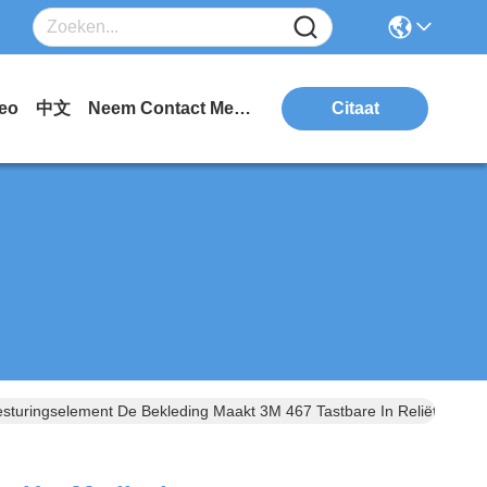
eo
中文
Neem Contact Met Ons Op.
Citaat
sturingselement De Bekleding Maakt 3M 467 Tastbare In Reliëf Koepe