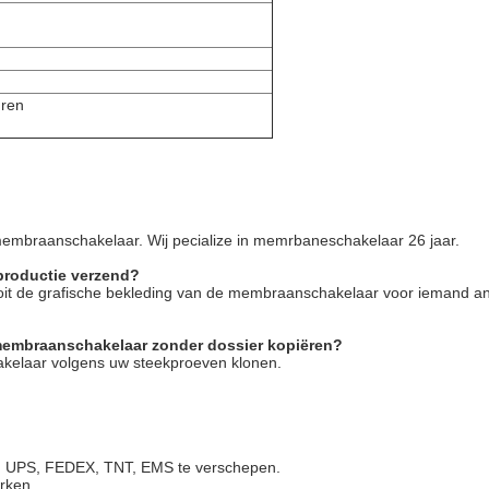
ren
 membraanschakelaar. Wij pecialize in memrbaneschakelaar 26 jaar.
 productie verzend?
ooit de grafische bekleding van de membraanschakelaar voor iemand a
membraanschakelaar zonder dossier kopiëren?
akelaar volgens uw steekproeven klonen.
L, UPS, FEDEX, TNT, EMS te verschepen.
rken.