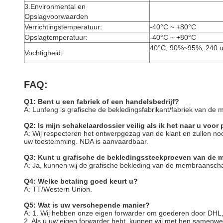
3.Environmental en
Opslagvoorwaarden
Verrichtingstemperatuur:
-40°C ~ +80°C
Opslagtemperatuur:
-40°C ~ +80°C
40°C, 90%~95%, 240 u
Vochtigheid:
FAQ:
Q1: Bent u een fabriek of een handelsbedrijf?
A: Lunfeng is grafische de bekledingsfabrikant/fabriek van de
Q2: Is mijn schakelaardossier veilig als ik het naar u voor
A: Wij respecteren het ontwerpgezag van de klant en zullen n
uw toestemming. NDA is aanvaardbaar.
Q3: Kunt u grafische de bekledingssteekproeven van de 
A: Ja, kunnen wij de grafische bekleding van de membraansch
Q4: Welke betaling goed keurt u?
A: TT/Western Union.
Q5: Wat is uw verschepende manier?
A: 1. Wij hebben onze eigen forwarder om goederen door DH
2. Als u uw eigen forwarder hebt, kunnen wij met hen samenwe