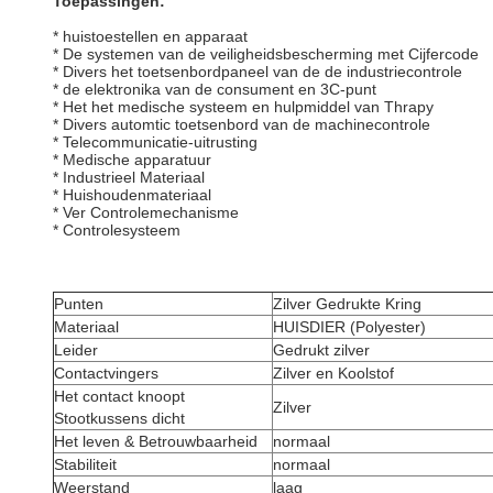
Toepassingen:
* huistoestellen en apparaat
* De systemen van de veiligheidsbescherming met Cijfercode
* Divers het toetsenbordpaneel van de de industriecontrole
* de elektronika van de consument en 3C-punt
* Het het medische systeem en hulpmiddel van Thrapy
* Divers automtic toetsenbord van de machinecontrole
* Telecommunicatie-uitrusting
* Medische apparatuur
* Industrieel Materiaal
* Huishoudenmateriaal
* Ver Controlemechanisme
* Controlesysteem
Punten
Zilver Gedrukte Kring
Materiaal
HUISDIER (Polyester)
Leider
Gedrukt zilver
Contactvingers
Zilver en Koolstof
Het contact knoopt
Zilver
Stootkussens dicht
Het leven & Betrouwbaarheid
normaal
Stabiliteit
normaal
Weerstand
laag