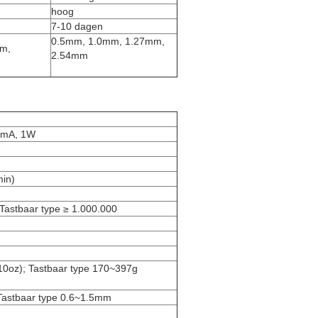
hoog
7-10 dagen
0.5mm, 1.0mm, 1.27mm,
mm,
2.54mm
00mA, 1W
in)
 Tastbaar type ≥ 1.000.000
10oz); Tastbaar type 170~397g
Tastbaar type 0.6~1.5mm