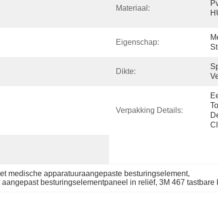
Pv
Materiaal:
H
Me
Eigenschap:
St
Sp
Dikte:
Ve
Ee
To
Verpakking Details:
De
Cl
het medische apparatuuraangepaste besturingselement
, 
 aangepast besturingselementpaneel in reliëf
, 
3M 467 tastbare