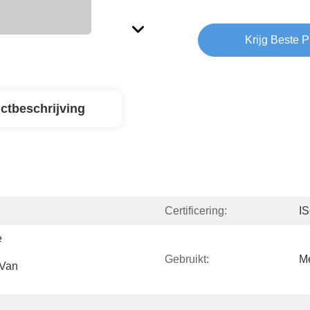
Krijg Beste P
ctbeschrijving
Certificering:
I
 
Gebruikt:
Me
Van 