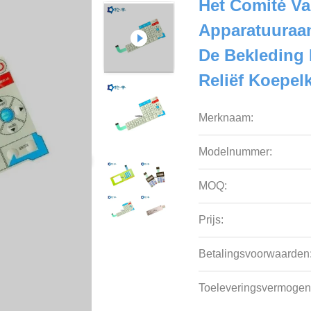
Het Comité V
Apparatuuraa
De Bekleding 
Reliëf Koepe
Merknaam:
Modelnummer:
MOQ:
Prijs:
Betalingsvoorwaarden
Toeleveringsvermogen