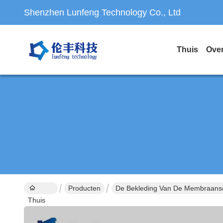
Shenzhen Lunfeng Technology Co., Ltd
Thuis
Ove
Producten
De Bekleding Van De Membraans
Thuis