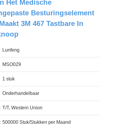
an Het Medische
ngepaste Besturingselement
Maakt 3M 467 Tastbare In
lknoop
Lunfeng
MSO029
1 stuk
Onderhandelbaar
:
T/T, Western Union
:
500000 Stuk/Stukken per Maand