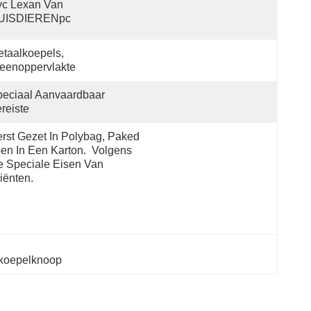
c Lexan Van 
UISDIERENpc
taalkoepels, 
eenoppervlakte
eciaal Aanvaardbaar 
reiste
rst Gezet In Polybag, Paked 
en In Een Karton.  Volgens 
 Speciale Eisen Van 
iënten.
 koepelknoop