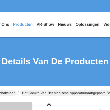
r Ons
Producten
VR-Show
Nieuws
Oplossingen
Vid
Details Van De Producten
chakelaar
Het Comité Van Het Medische Apparatuuraangepaste Be