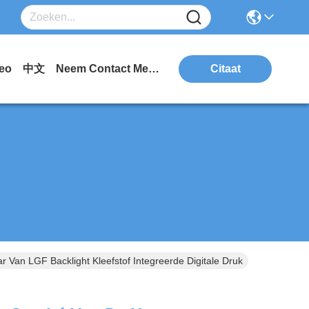
eo
中文
Neem Contact Met Ons Op.
Citaat
Van LGF Backlight Kleefstof Integreerde Digitale Druk