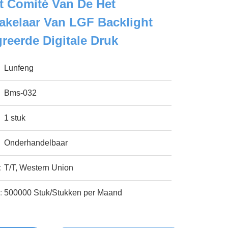
t Comité Van De Het
kelaar Van LGF Backlight
greerde Digitale Druk
Lunfeng
Bms-032
1 stuk
Onderhandelbaar
:
T/T, Western Union
:
500000 Stuk/Stukken per Maand