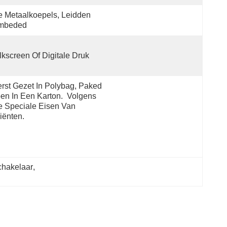
 Metaalkoepels, Leidden 
mbeded
lkscreen Of Digitale Druk
rst Gezet In Polybag, Paked 
en In Een Karton.  Volgens 
 Speciale Eisen Van 
iënten.
chakelaar
, 