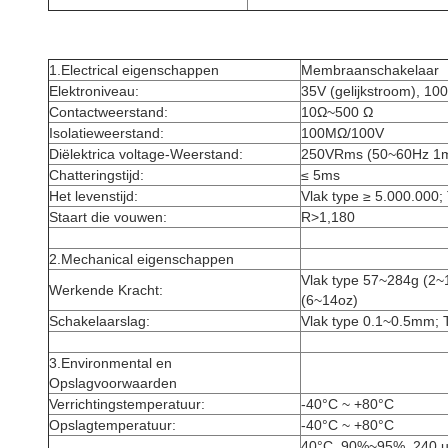
1.Electrical eigenschappen
Membraanschakelaar
Elektroniveau:
35V (gelijkstroom), 1
Contactweerstand:
10Ω~500 Ω
Isolatieweerstand:
100MΩ/100V
Diëlektrica voltage-Weerstand:
250VRms (50~60Hz 1m
Chatteringstijd:
≤ 5ms
Het levenstijd:
Vlak type ≥ 5.000.000;
Staart die vouwen:
R>1,180
2.Mechanical eigenschappen
Vlak type 57~284g (2~
Werkende Kracht:
(6~14oz)
Schakelaarslag:
Vlak type 0.1~0.5mm; 
3.Environmental en
Opslagvoorwaarden
Verrichtingstemperatuur:
-40°C ~ +80°C
Opslagtemperatuur:
-40°C ~ +80°C
40°C, 90%~95%, 240 u