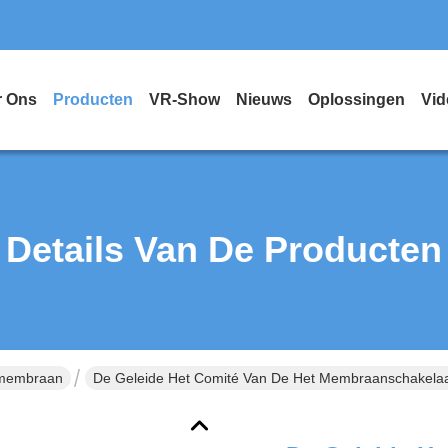
r Ons
Producten
VR-Show
Nieuws
Oplossingen
Vid
Details Van De Producten
tmembraan
De Geleide Het Comité Van De Het Membraanschakelaar 