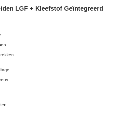
iden LGF + Kleefstof Geïntegreerd
e.
pen.
trekken.
ltage
keus.
ten.