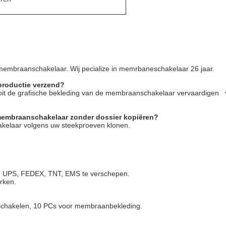
 membraanschakelaar. Wij pecialize in memrbaneschakelaar 26 jaar.
 productie verzend?
nooit de grafische bekleding van de membraanschakelaar vervaardigen
membraanschakelaar zonder dossier kopiëren?
akelaar volgens uw steekproeven klonen.
L, UPS, FEDEX, TNT, EMS te verschepen.
rken.
schakelen, 10 PCs voor membraanbekleding.