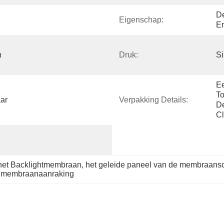
De
Eigenschap:
E
 
Druk:
Si
Ee
To
ar
Verpakking Details:
De
Cl
het Backlightmembraan
, 
het geleide paneel van de membraans
e membraanaanraking