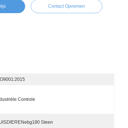
rijs
Contact Opnemen
SO9001:2015
dustriële Controle
UISDIERENebg180 Steen