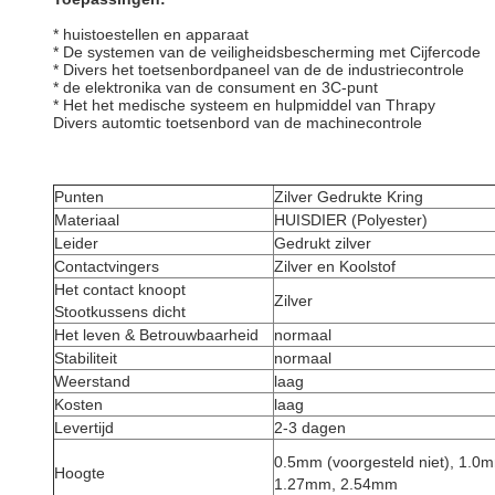
* huistoestellen en apparaat
* De systemen van de veiligheidsbescherming met Cijfercode
* Divers het toetsenbordpaneel van de de industriecontrole
* de elektronika van de consument en 3C-punt
* Het het medische systeem en hulpmiddel van Thrapy
Divers automtic toetsenbord van de machinecontrole
Punten
Zilver Gedrukte Kring
Materiaal
HUISDIER (Polyester)
Leider
Gedrukt zilver
Contactvingers
Zilver en Koolstof
Het contact knoopt
Zilver
Stootkussens dicht
Het leven & Betrouwbaarheid
normaal
Stabiliteit
normaal
Weerstand
laag
Kosten
laag
Levertijd
2-3 dagen
0.5mm (voorgesteld niet), 1.0
Hoogte
1.27mm, 2.54mm