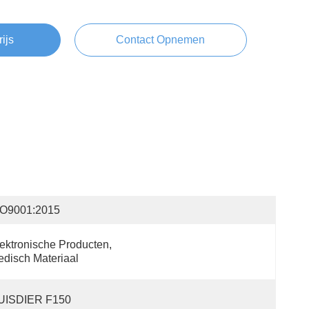
rijs
Contact Opnemen
SO9001:2015
ektronische Producten, 
disch Materiaal
UISDIER F150