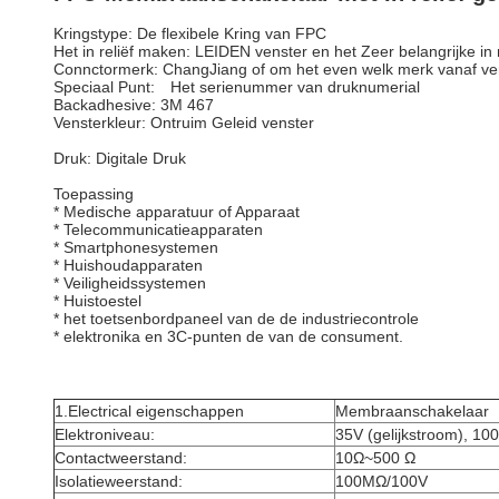
Kringstype: De flexibele Kring van FPC
Het in reliëf maken: LEIDEN venster en het Zeer belangrijke in
Connctormerk: ChangJiang of om het even welk merk vanaf ve
Speciaal Punt: Het serienummer van druknumerial
Backadhesive: 3M 467
Vensterkleur: Ontruim Geleid venster
Druk: Digitale Druk
Toepassing
* Medische apparatuur of Apparaat
* Telecommunicatieapparaten
* Smartphonesystemen
* Huishoudapparaten
* Veiligheidssystemen
* Huistoestel
* het toetsenbordpaneel van de de industriecontrole
* elektronika en 3C-punten de van de consument.
1.Electrical eigenschappen
Membraanschakelaar
Elektroniveau:
35V (gelijkstroom), 1
Contactweerstand:
10Ω~500 Ω
Isolatieweerstand:
100MΩ/100V