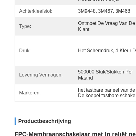
Achterkleefstof:
3M9448, 3M467, 3M468
Ontmoet De Vraag Van De 
Type:
Klant
Druk:
Het Schermdruk, 4-Kleur D
500000 Stuk/Stukken Per 
Levering Vermogen:
Maand
het tastbare paneel van de
Markeren:
De koepel tastbare schak
Productbeschrijving
FPC-Membraanschakelaar met In reliëf ge