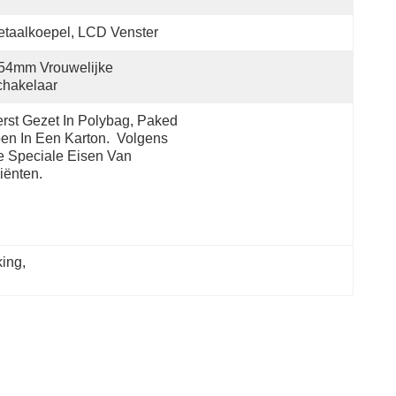
taalkoepel, LCD Venster
54mm Vrouwelijke 
chakelaar
rst Gezet In Polybag, Paked 
en In Een Karton.  Volgens 
 Speciale Eisen Van 
iënten.
king
, 