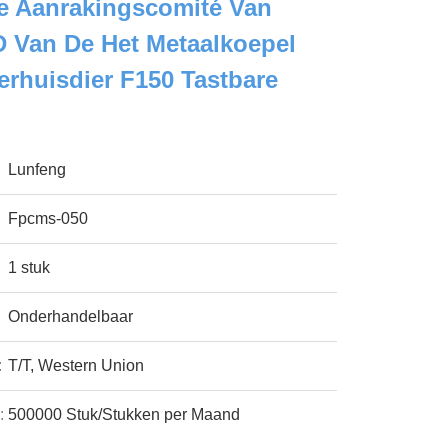
e Aanrakingscomité Van
 Van De Het Metaalkoepel
erhuisdier F150 Tastbare
Lunfeng
Fpcms-050
1 stuk
Onderhandelbaar
:
T/T, Western Union
:
500000 Stuk/Stukken per Maand