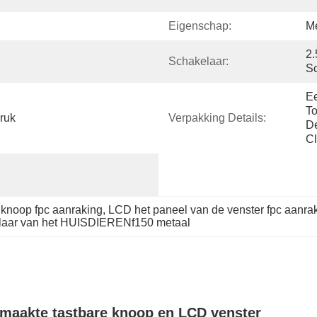
Eigenschap:
Me
2.
Schakelaar:
S
Ee
To
ruk
Verpakking Details:
De
Cl
 knoop fpc aanraking
, 
LCD het paneel van de venster fpc aanra
elaar van het HUISDIERENf150 metaal
maakte tastbare knoop en LCD venster