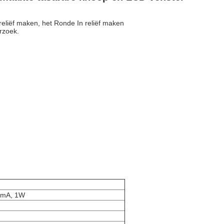
 reliëf maken, het Ronde In reliëf maken
rzoek.
00mA, 1W