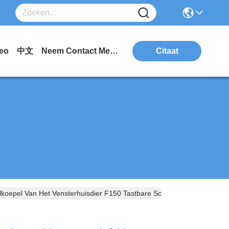
eo
中文
Neem Contact Met Ons Op.
Citaat
oepel Van Het Vensterhuisdier F150 Tastbare Schakelaar