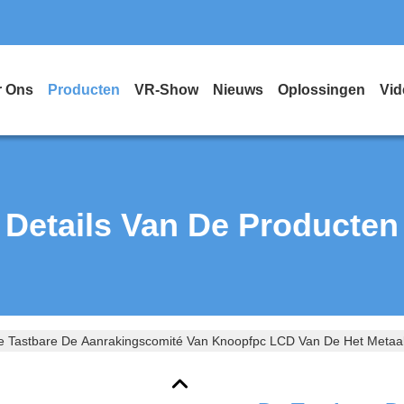
r Ons
Producten
VR-Show
Nieuws
Oplossingen
Vid
Details Van De Producten
e Tastbare De Aanrakingscomité Van Knoopfpc LCD Van De Het Metaalk