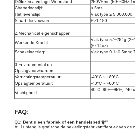
Diëlektrica voltage-Weerstand:
250VRms (50~60Hz 1m
Chatteringstijd:
≤ 5ms
Het levenstijd:
Vlak type ≥ 5.000.000;
Staart die vouwen:
R>1,180
2.Mechanical eigenschappen
Vlak type 57~284g (2~
Werkende Kracht:
(6~14oz)
Schakelaarslag:
Vlak type 0.1~0.5mm; 
3.Environmental en
Opslagvoorwaarden
Verrichtingstemperatuur:
-40°C ~ +80°C
Opslagtemperatuur:
-40°C ~ +80°C
40°C, 90%~95%, 240 u
Vochtigheid:
FAQ:
Q1: Bent u een fabriek of een handelsbedrijf?
A: Lunfeng is grafische de bekledingsfabrikant/fabriek van de