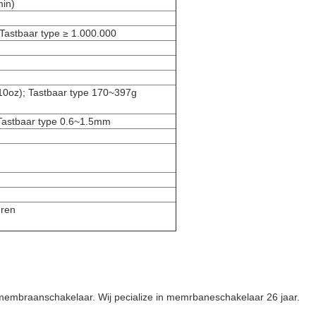
in)
 Tastbaar type ≥ 1.000.000
10oz); Tastbaar type 170~397g
Tastbaar type 0.6~1.5mm
ren
 membraanschakelaar. Wij pecialize in memrbaneschakelaar 26 jaar.