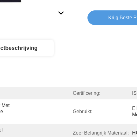
Krijg Beste P
ctbeschrijving
Certificering:
I
Met 
El
e 
Gebruikt:
Me
l 
Zeer Belangrijk Materiaal:
H