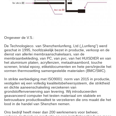
Ongeveer de V.S.:
De Technologieco. van Shenzhenlunfeng, Ltd („Lunfeng“) werd
geschat in 1995, hoofdzakelijk bezet in productie, verkoop en de
dienst van allerlei membraanschakelaars, van de
membraanbekleding, van PC, van pvc, van het HUISDIER en van
het aluminium platen, acryllenzen, metaalnaambord, touche
screnen, kristal epoxy, etiketdocumenten en hete pers/injectie het
vormen thermosetting samengestelde materialen (BMC/SMC).
In strikte eerbiediging met ISO9001: norm van 2015 in productie,
vestigden wij een volledig kwaliteitsbeheersysteem, die striktheid
en dichte aaneenschakeling verzekeren van
grondstoffenverwerving aan levering. Wij introduceerden
geavanceerd computer het testen materiaal om stabiele en
betrouwbare productkwaliteit te verzekeren die ons maakt die het
lood in de handel van Shenzhen nemen.
Ons bedrijf heeft meer dan 200 werknemers voor beheer,