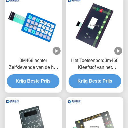
3M468 achter
Het Toetsenbord3m468
Zelfklevende van de het
Kleefstof van het
Membraanschakelaar van
transparante LEIDEN
de Metaalkoepel het
Krijg Beste Prijs
LCD Venster Waterdichte
Krijg Beste Prijs
Schermdruk
Membraan