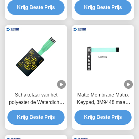
het In reliëf maken
Krijg Beste Prijs
Krijg Beste Prijs
LCD de
Membraanschakelaar
Aanrakingsschakelaar
waterdicht
van het
Venstermembraan
waterdicht
Schakelaar van het
Matte Membrane Matrix
polyester de Waterdichte
Keypad, 3M9448 maakt
Membraan, 3M9448-het
Membraantoetsenbord
Krijg Beste Prijs
In reliëf maken
Krijg Beste Prijs
waterdicht
Membraanschakelaar