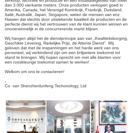
verkoop, techniek en productie en een installatiegebied van meer
dan 3.000 vierkante meters. Onze producten verkopen goed in
Amerika, Canada, het Verenigd Koninkrijk, Frankrijk, Duitsland,
Italië, Australië, Japan, Singapore, weten de mensen van enz.
Haiwen dat slechts door uitstekende kwaliteit de producten en de
perfecte dienst wij het vertrouwen van de klant kunnen winnen en
onoverwinnelijk in de concurrerende markt blijven.
Wij hangen altijd het de dienstprincipe aan van „Kwaliteitsborging,
Geschikte Levering, Redelijke Prijs, de Attente Dienst“. Wij
geloven dat met de inspanningen en het harde werk van ons
personeel, wij verbindend zijn om een briljantere toekomst tot
stand te brengen. Wij hopen oprecht om met alle klanten voor
een rooskleurige toekomst samen te werken!
Welkom om ons te contacteren!
-
Co. van Shenzhenlunfeng Techonology, Ltd