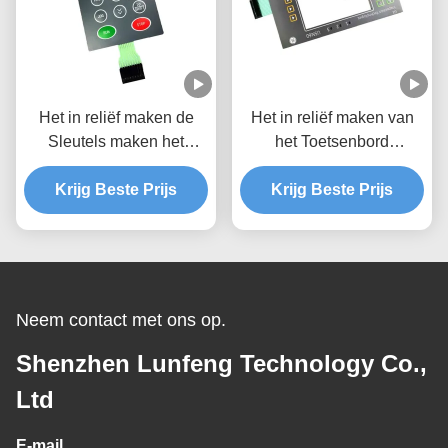
Het in reliëf maken de
Het in reliëf maken van
Sleutels maken het
het Toetsenbord
Mechanische
LEIDENE van het
Toetsenbord van de
Krijg Beste Prijs
Krijg Beste Prijs
Schakelaar het
Membraanschakelaar
Waterdichte Membraan
waterdicht
Venster van Backlight
LCD
Neem contact met ons op.
Shenzhen Lunfeng Technology Co.,
Ltd
E-mail