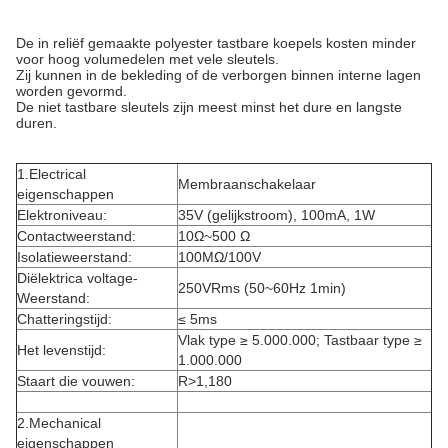
De in reliëf gemaakte polyester tastbare koepels kosten minder
voor hoog volumedelen met vele sleutels.
Zij kunnen in de bekleding of de verborgen binnen interne lagen
worden gevormd.
De niet tastbare sleutels zijn meest minst het dure en langste
duren.
1.Electrical
Membraanschakelaar
eigenschappen
Elektroniveau:
35V (gelijkstroom), 100mA, 1W
Contactweerstand:
10Ω~500 Ω
Isolatieweerstand:
100MΩ/100V
Diëlektrica voltage-
250VRms (50~60Hz 1min)
Weerstand:
Chatteringstijd:
≤ 5ms
Vlak type ≥ 5.000.000; Tastbaar type ≥
Het levenstijd:
1.000.000
Staart die vouwen:
R>1,180
2.Mechanical
eigenschappen