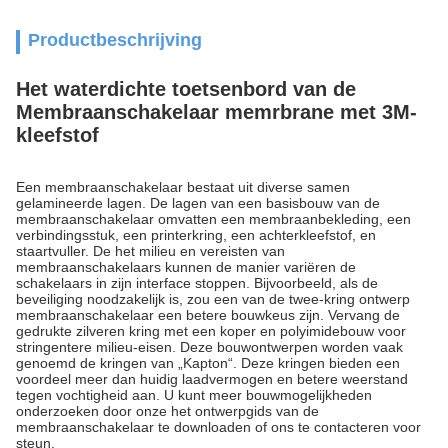
Productbeschrijving
Het waterdichte toetsenbord van de
Membraanschakelaar memrbrane met 3M-
kleefstof
Een membraanschakelaar bestaat uit diverse samen
gelamineerde lagen. De lagen van een basisbouw van de
membraanschakelaar omvatten een membraanbekleding, een
verbindingsstuk, een printerkring, een achterkleefstof, en
staartvuller. De het milieu en vereisten van
membraanschakelaars kunnen de manier variëren de
schakelaars in zijn interface stoppen. Bijvoorbeeld, als de
beveiliging noodzakelijk is, zou een van de twee-kring ontwerp
membraanschakelaar een betere bouwkeus zijn. Vervang de
gedrukte zilveren kring met een koper en polyimidebouw voor
stringentere milieu-eisen. Deze bouwontwerpen worden vaak
genoemd de kringen van „Kapton“. Deze kringen bieden een
voordeel meer dan huidig laadvermogen en betere weerstand
tegen vochtigheid aan. U kunt meer bouwmogelijkheden
onderzoeken door onze het ontwerpgids van de
membraanschakelaar te downloaden of ons te contacteren voor
steun.