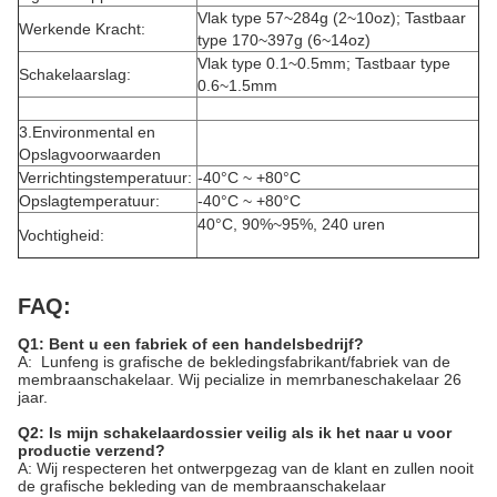
Vlak type 57~284g (2~10oz); Tastbaar
Werkende Kracht:
type 170~397g (6~14oz)
Vlak type 0.1~0.5mm; Tastbaar type
Schakelaarslag:
0.6~1.5mm
3.Environmental en
Opslagvoorwaarden
Verrichtingstemperatuur:
-40°C ~ +80°C
Opslagtemperatuur:
-40°C ~ +80°C
40°C, 90%~95%, 240 uren
Vochtigheid:
FAQ:
Q1: Bent u een fabriek of een handelsbedrijf?
A: Lunfeng is grafische de bekledingsfabrikant/fabriek van de
membraanschakelaar. Wij pecialize in memrbaneschakelaar 26
jaar.
Q2: Is mijn schakelaardossier veilig als ik het naar u voor
productie verzend?
A: Wij respecteren het ontwerpgezag van de klant en zullen nooit
de grafische bekleding van de membraanschakelaar