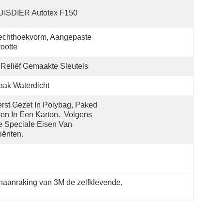
UISDIER Autotex F150
chthoekvorm, Aangepaste 
ootte
 Reliëf Gemaakte Sleutels
ak Waterdicht
rst Gezet In Polybag, Paked 
en In Een Karton.  Volgens 
 Speciale Eisen Van 
iënten.
naanraking van 3M de zelfklevende
, 