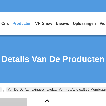
r Ons
Producten
VR-Show
Nieuws
Oplossingen
Vid
Details Van De Producten
d
Van De De Aanrakingsschakelaar Van Het Autotexf150 Membraa