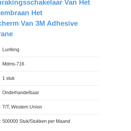
rakingsschakelaar Van Het
Membraan Het
scherm Van 3M Adhesive
rane
Lunfeng
Mdms-716
1 stuk
Onderhandelbaar
:
T/T, Western Union
:
500000 Stuk/Stukken per Maand