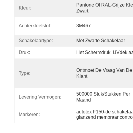
Pantone Of RAL-Grijze Kleu
Kleur:
Zwart,
Achterkleefstof:
3M467
Schakelaartype:
Met Zwarte Schakelaar
Druk:
Het Schermdruk, UVdekla
Ontmoet De Vraag Van De 
Type:
Klant
500000 Stuk/Stukken Per 
Levering Vermogen:
Maand
autotex F150-de schakela
Markeren:
glanzend membraancontro