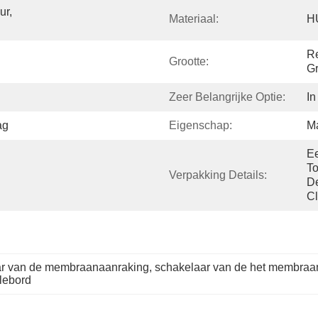
r, 
Materiaal:
H
Re
Grootte:
Gr
Zeer Belangrijke Optie:
In
ag
Eigenschap:
Ma
Ee
To
Verpakking Details:
De
Cl
ar van de membraanaanraking
, 
schakelaar van de het membraa
lebord