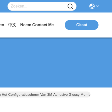
eo
中文
Neem Contact Met Ons Op.
Citaat
n Het Configuratiescherm Van 3M Adhesive Glossy Membrane