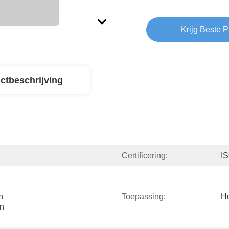
Krijg Beste P
ctbeschrijving
Certificering:
I
 
Toepassing:
Hu
n 