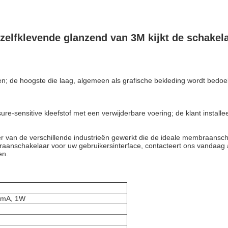
zelfklevende glanzend van 3M kijkt de schake
 de hoogste die laag, algemeen als grafische bekleding wordt bedoeld, 
re-sensitive kleefstof met een verwijderbare voering; de klant install
an de verschillende industrieën gewerkt die de ideale membraanschak
braanschakelaar voor uw gebruikersinterface, contacteert ons vandaag
en.
00mA, 1W