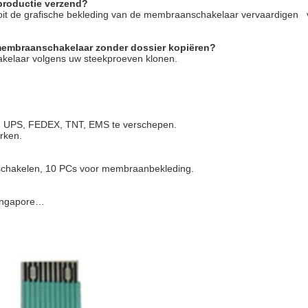
 productie verzend?
nooit de grafische bekleding van de membraanschakelaar vervaardigen
membraanschakelaar zonder dossier kopiëren?
akelaar volgens uw steekproeven klonen.
L, UPS, FEDEX, TNT, EMS te verschepen.
rken.
schakelen, 10 PCs voor membraanbekleding.
 Singapore…