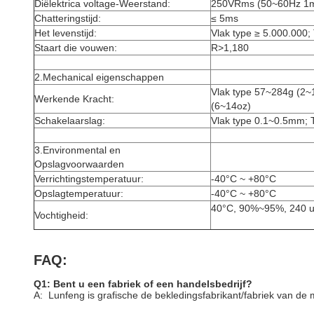
Diëlektrica voltage-Weerstand:
250VRms (50~60Hz 1m
Chatteringstijd:
≤ 5ms
Het levenstijd:
Vlak type ≥ 5.000.000;
Staart die vouwen:
R>1,180
2.Mechanical eigenschappen
Vlak type 57~284g (2~
Werkende Kracht:
(6~14oz)
Schakelaarslag:
Vlak type 0.1~0.5mm; 
3.Environmental en
Opslagvoorwaarden
Verrichtingstemperatuur:
-40°C ~ +80°C
Opslagtemperatuur:
-40°C ~ +80°C
40°C, 90%~95%, 240 u
Vochtigheid:
FAQ:
Q1: Bent u een fabriek of een handelsbedrijf?
A: Lunfeng is grafische de bekledingsfabrikant/fabriek van de