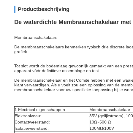
Productbeschrijving
De waterdichte Membraanschakelaar met 
Membraanschakelaars
De membraanschakelaars kenmerken typisch drie discrete lagen;
grafiek.
Tot slot wordt de bodemlaag gewoonlijk gemaakt van een pressu
apparaat vóór definitieve assemblage en test.
De membraanschakelaar en het Comité hebben met een waaier v
klant vervaardigen. Als u voelt zou een oplossing van de mem
membraanschakelaar voor uw specifieke toepassing bij te won
1.Electrical eigenschappen
Membraanschakelaar
Elektroniveau:
35V (gelijkstroom), 1
Contactweerstand:
10Ω~500 Ω
Isolatieweerstand:
100MΩ/100V