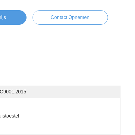
rijs
Contact Opnemen
SO9001:2015
istoestel