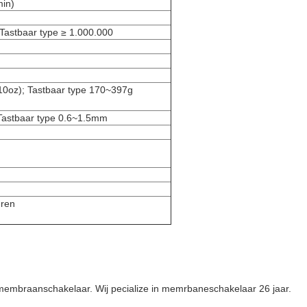
in)
 Tastbaar type ≥ 1.000.000
10oz); Tastbaar type 170~397g
Tastbaar type 0.6~1.5mm
ren
 membraanschakelaar. Wij pecialize in memrbaneschakelaar 26 jaar.