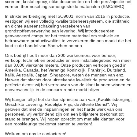
screnen, kristal epoxy, etiketdocumenten en hete pers/injectie het
vormen thermosetting samengestelde materialen (BMC/SMC).
In strikte eerbiediging met ISO9001: norm van 2015 in productie,
vestigden wij een volledig kwaliteitsbeheersysteem, die striktheid
en dichte aaneenschakeling verzekeren van
grondstoffenverwerving aan levering. Wij introduceerden
geavanceerd computer het testen materiaal om stabiele en
betrouwbare productkwaliteit te verzekeren die ons maakt die het
lood in de handel van Shenzhen nemen.
Ons bedrijf heeft meer dan 200 werknemers voor beheer,
verkoop, techniek en productie en een installatiegebied van meer
dan 3.000 vierkante meters. Onze producten verkopen goed in
Amerika, Canada, het Verenigd Koninkrijk, Frankrijk, Duitsland,
Italië, Australië, Japan, Singapore, weten de mensen van enz.
Haiwen dat slechts door uitstekende kwaliteit de producten en de
perfecte dienst wij het vertrouwen van de klant kunnen winnen en
onoverwinnelijk in de concurrerende markt blijven.
Wij hangen altijd het de dienstprincipe aan van „Kwaliteitsborging,
Geschikte Levering, Redelijke Prijs, de Attente Dienst“. Wij
geloven dat met de inspanningen en het harde werk van ons
personeel, wij verbindend zijn om een briljantere toekomst tot
stand te brengen. Wij hopen oprecht om met alle klanten voor
een rooskleurige toekomst samen te werken!
Welkom om ons te contacteren!