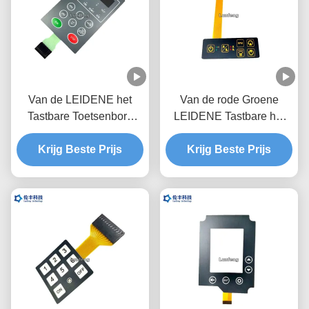
Van de LEIDENE het
Van de rode Groene
Tastbare Toetsenbord
LEIDENE Tastbare het
Membraanschakelaar,
Toetsenbordfpc Kring 3M
Zwarte LCD de Koepel
Krijg Beste Prijs
Krijg Beste Prijs
Adhesive
Tastbare Schakelaar van
Membraanschakelaar
het Venstermetaal