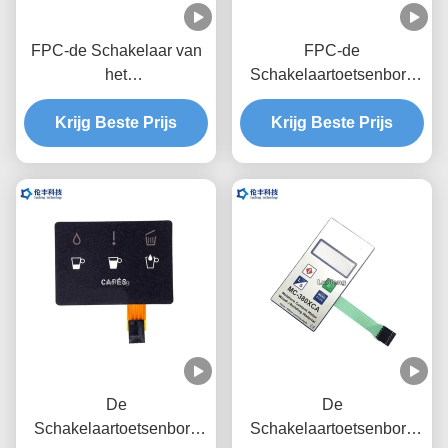
FPC-de Schakelaar van
FPC-de
het
Schakelaartoetsenbord
HUISDIERENmembraan,
van het Kringsmembraan,
OEM ODM de Schakelaar
Krijg Beste Prijs
Krijg Beste Prijs
Matte Membrane
van het
Keyboard Switch
Membraantoetsenbord
De
De
Schakelaartoetsenbord
Schakelaartoetsenbord