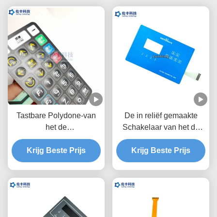
Tastbare Polydone-van
De in reliëf gemaakte
het de
Schakelaar van het de
Schakelaartoetsenbord
Douanemembraan van
Krijg Beste Prijs
van het
het Knopenhuisdier met
Krijg Beste Prijs
HUISDIERENmembraan
Glanzende Oppervlakte
van het de
Bekledingsmetaal de
Koepelmedische
apparatuur