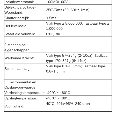
Isolatieweerstand:
100MΩ/100V
Diëlektrica voltage-
250VRms (50~60Hz 1min)
Weerstand:
Chatteringstijd:
≤ 5ms
Vlak type ≥ 5.000.000; Tastbaar type ≥
Het levenstijd:
1.000.000
Staart die vouwen:
R>1,180
2.Mechanical
eigenschappen
Vlak type 57~284g (2~10oz); Tastbaar
Werkende Kracht:
type 170~397g (6~14oz)
Vlak type 0.1~0.5mm; Tastbaar type
Schakelaarslag:
0.6~1.5mm
3.Environmental en
Opslagvoorwaarden
Verrichtingstemperatuur:
-40°C ~ +80°C
Opslagtemperatuur:
-40°C ~ +80°C
40°C, 90%~95%, 240 uren
Vochtigheid: