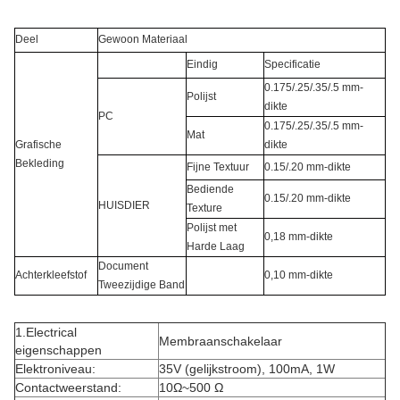
Deel
Gewoon Materiaal
Eindig
Specificatie
0.175/.25/.35/.5 mm-
Polijst
dikte
PC
0.175/.25/.35/.5 mm-
Mat
Grafische
dikte
Bekleding
Fijne Textuur
0.15/.20 mm-dikte
Bediende
0.15/.20 mm-dikte
HUISDIER
Texture
Polijst met
0,18 mm-dikte
Harde Laag
Document
Achterkleefstof
0,10 mm-dikte
Tweezijdige Band
1.Electrical
Membraanschakelaar
eigenschappen
Elektroniveau:
35V (gelijkstroom), 100mA, 1W
Contactweerstand:
10Ω~500 Ω