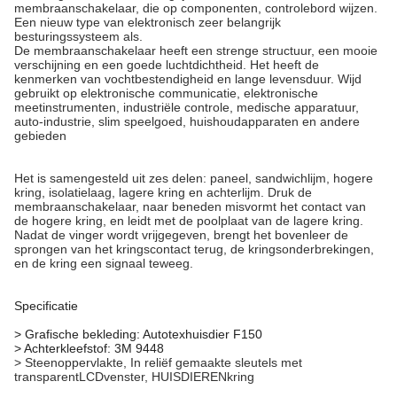
membraanschakelaar, die op componenten, controlebord wijzen.
Een nieuw type van elektronisch zeer belangrijk
besturingssysteem als.
De membraanschakelaar heeft een strenge structuur, een mooie
verschijning en een goede luchtdichtheid. Het heeft de
kenmerken van vochtbestendigheid en lange levensduur. Wijd
gebruikt op elektronische communicatie, elektronische
meetinstrumenten, industriële controle, medische apparatuur,
auto-industrie, slim speelgoed, huishoudapparaten en andere
gebieden
Het is samengesteld uit zes delen: paneel, sandwichlijm, hogere
kring, isolatielaag, lagere kring en achterlijm. Druk de
membraanschakelaar, naar beneden misvormt het contact van
de hogere kring, en leidt met de poolplaat van de lagere kring.
Nadat de vinger wordt vrijgegeven, brengt het bovenleer de
sprongen van het kringscontact terug, de kringsonderbrekingen,
en de kring een signaal teweeg.
Specificatie
>
Grafische bekleding: Autotexhuisdier F150
> Achterkleefstof: 3M 9448
>
Steenoppervlakte, In reliëf gemaakte sleutels met
transparentLCDvenster, HUISDIERENkring