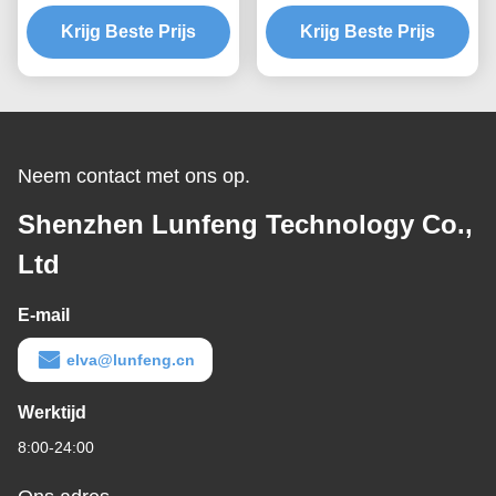
van het steenfpc
van het
Krijg Beste Prijs
Membraan, de
douanemembraan, de
Krijg Beste Prijs
Schakelaar van het
Schakelaar van het het
HUISDIERENmembraan
HUISDIERENmembraan
voor Koffie
van de
Vochtgehaltemeter
Neem contact met ons op.
Shenzhen Lunfeng Technology Co.,
Ltd
E-mail
elva@lunfeng.cn
Werktijd
8:00-24:00