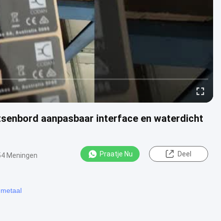
senbord aanpasbaar interface en waterdicht
Praatje Nu
Deel
54 Meningen
Nmetaal