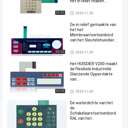
het In reliëf maken
Membraanschakelaar
waterdicht
Waterdicht Membraantoetsen
00:09
2025-11-28
bord
De in reliëf gemaakte van
het het
Membraantoetsenbord
van het Sleutelshuisdier
Waterdichte Schakelaar
van het het
Waterdicht Membraantoetsen
00:06
2025-11-28
Metaalkoepels Geleide
bord
Membraan
Het HUISDIER V200 maakt
de Flexibele Industriële
Glanzende Oppervlakte
van
Membraanschakelaars
waterdicht
Waterdicht Membraantoetsen
00:06
2025-11-28
bord
De waterdichte van het
de
Schakelaarstoetsenbord
RAL van het
Douanemembraan Kleur