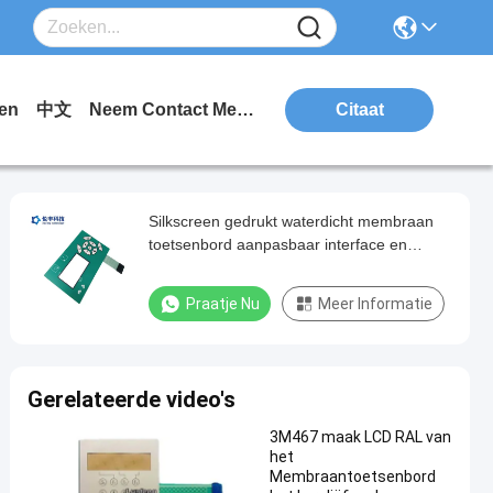
en
中文
Neem Contact Met Ons Op.
Citaat
Silkscreen gedrukt waterdicht membraan
toetsenbord aanpasbaar interface en
waterdicht ontwerp
Praatje Nu
Meer Informatie
Gerelateerde video's
3M467 maak LCD RAL van
het
Membraantoetsenbord