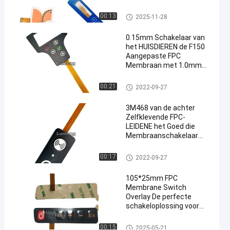
Drukebg180 de Digitale
Toetsenbord van
FPC-Membraanschakelaar
00:13
2025-11-28
#
Silkscreen
FPC-de
0.15mm Schakelaar van
koepelschakelaar
het HUISDIEREN de F150
van het
Aangepaste FPC
Membraan met 1.0mm
Membraan
Zif Beëindigen
tastbare metaal
FPC-Membraanschakelaar
00:21
2022-09-27
#
3M 467 de
3M468 van de achter
Zelfklevende
Zelfklevende FPC-
tastbare
LEIDENE het Goed die
Membraanschakelaar
schakelaar
1.0mm Hoogte
van de
verzegelen
FPC-Membraanschakelaar
00:17
2022-09-27
metaalkoepel
#
105*25mm FPC
Het tastbare
Membrane Switch
toetsenbord
Overlay De perfecte
schakeloplossing voor
van de
prestaties
LEDsdouane
FPC-Membraanschakelaar
00:15
2025-05-21