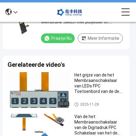
3.3V stuurspanning Flexible Printed Circuit
3.3V
Membrane Switch met polyester of
stuurspanning
polycarbonaat materiaal
Flexible
Praatje Nu
Meer Informatie
Printed
Circuit
Membrane
Gerelateerde video's
Switch
Het grijze van de het
met
Membraanschakelaar
polyester
van LEDs FPC
Toetsenbord van de de
of
Knoop Tastbare
polycarbonaat
Schakelaar In reliëf
FPC-Membraanschakelaar
00:05
2025-11-28
gemaakte
materiaal
Van de het
Membraanschakelaar
Praat
2025-
154
FPC-
van de Digitadruk FPC
Membraanschakelaar
05-21
Meningen
Schakelaar van het de
De