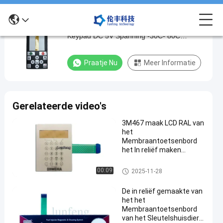
Silkscreen Printing Waterdicht Membraan
Silkscreen
Keypad DC 5V Spanning -30C- 80C
Printing
Temperatuur
Waterdicht
Praatje Nu
Meer Informatie
Membraan
Keypad
DC
Gerelateerde video's
5V
3M467 maak LCD RAL van
Spanning
het
-30C-
Membraantoetsenbord
het In reliëf maken
80C
Membraanschakelaar
Temperatuur
waterdicht
Waterdicht Membraantoetsen
00:09
2025-11-28
bord
Pra
De in reliëf gemaakte van
2025-
383
Waterdicht
het het
Membraantoetsenbord
05-23
Meningen
Membraantoetsenbord
van het Sleutelshuisdier