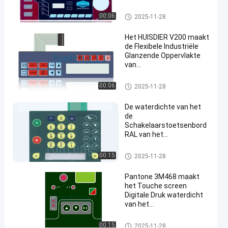
#
Waterdichte Schakelaar
van het het
Waterdicht Membraantoetsen
de vlakke sleutels
00:06
2025-11-28
Metaalkoepels Geleide
bord
maken
Membraan
Het HUISDIER V200 maakt
Membraantoetsenbord
de Flexibele Industriële
waterdicht
Glanzende Oppervlakte
#
van
De schakelaar van
Membraanschakelaars
waterdicht
Waterdicht Membraantoetsen
het de
00:06
2025-11-28
bord
koepelmembraan
De waterdichte van het
van het
de
HUISDIERENmetaal
Schakelaarstoetsenbord
#
RAL van het
autotex F150-de
Douanemembraan Kleur
3M Adhesive
Waterdicht Membraantoetsen
schakelaar van de
00:15
2025-11-28
bord
membraanaanraking
Pantone 3M468 maakt
P
het Touche screen
r
Digitale Druk waterdicht
o
van het
d
Membraantoetsenbord
u
Waterdicht Membraantoetsen
00:15
2025-11-28